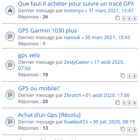
Que faut-il acheter pour suivre un tracé GPX
Dernier message par
tontonyo
«
31 mars 2021, 15:47
Réponses :
26
1
2
3
GPS Garmin 1030 plus
Dernier message par
nanouk
«
30 mars 2021, 10:43
Réponses :
1
gps velo
Dernier message par
ZestyCastor
«
17 août 2020,
07:50
Réponses :
10
1
2
GPS ou mobile?
Dernier message par
Zbrotch
«
01 août 2020, 17:00
Réponses :
20
1
2
3
Achat d'un Gps [Résolu]
Dernier message par
EvadeoX55
«
30 juil. 2020, 08:19
Réponses :
13
1
2