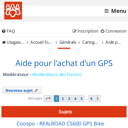
Menu
FAQ
Inscription
Connexion
UtagawaVTT (Randos VTT et VTTAE avec traces GPS)
Accueil forum
Générale
Cartographie et GPS
Aide pour l'achat d'un GPS
Aide pour l'achat d'un GPS
Modérateur :
Modérateurs des Forums
Nouveau sujet
Page
1
sur
9
243 sujets
1
2
3
4
5
9
Suivant
…
Sujets
Coospo - REALROAD CS600 GPS Bike