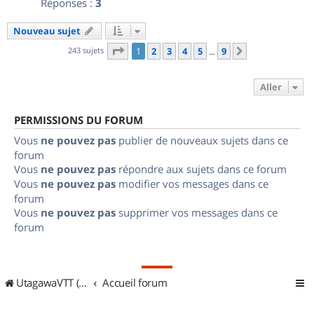
Réponses :
3
Nouveau sujet
Page
1
sur
9
243 sujets
1
2
3
4
5
9
Suivant
…
Aller
PERMISSIONS DU FORUM
Vous
ne pouvez pas
publier de nouveaux sujets dans ce
forum
Vous
ne pouvez pas
répondre aux sujets dans ce forum
Vous
ne pouvez pas
modifier vos messages dans ce
forum
Vous
ne pouvez pas
supprimer vos messages dans ce
forum
UtagawaVTT (Randos VTT et VTTAE avec traces GPS)
Accueil forum