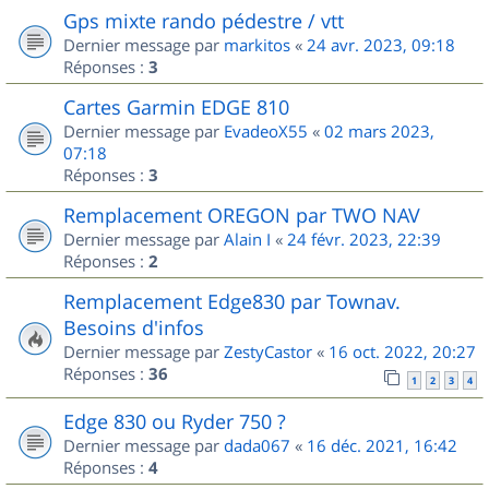
Gps mixte rando pédestre / vtt
Dernier message par
markitos
«
24 avr. 2023, 09:18
Réponses :
3
Cartes Garmin EDGE 810
Dernier message par
EvadeoX55
«
02 mars 2023,
07:18
Réponses :
3
Remplacement OREGON par TWO NAV
Dernier message par
Alain I
«
24 févr. 2023, 22:39
Réponses :
2
Remplacement Edge830 par Townav.
Besoins d'infos
Dernier message par
ZestyCastor
«
16 oct. 2022, 20:27
Réponses :
36
1
2
3
4
Edge 830 ou Ryder 750 ?
Dernier message par
dada067
«
16 déc. 2021, 16:42
Réponses :
4