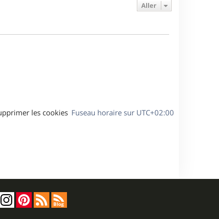
e
e
a
Aller
s
r
s
g
m
s
e
e
a
s
g
s
e
a
g
e
upprimer les cookies
Fuseau horaire sur
UTC+02:00