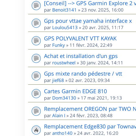
[Conseil] --> GPS Garmin Explore 2 
par
Benoit3141
»
23 nov. 2025, 16:00
Gps pour vttae yamaha interface x
par
Loulou5413
»
20 avr. 2025, 11:17
GPS POLYVALENT VTT KAYAK
par
Funky
»
11 févr. 2024, 22:49
Achat et installation d'un gps
par
roustwheel
»
30 janv. 2024, 14:11
Gps mixte rando pédestre / vtt
par
jief68
»
02 avr. 2023, 09:34
Cartes Garmin EDGE 810
par
Dom34130
»
17 mai 2021, 19:13
Remplacement OREGON par TWO 
par
Alain I
»
24 févr. 2023, 08:48
Remplacement Edge830 par Townav.
par
antho140
»
24 avr. 2022, 16:20