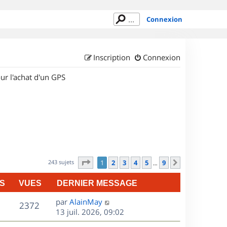
Connexion
Inscription
Connexion
ur l'achat d'un GPS
Page
1
sur
9
243 sujets
1
2
3
4
5
9
Suivant
…
S
VUES
DERNIER MESSAGE
D
par
AlainMay
V
2372
e
13 juil. 2026, 09:02
r
u