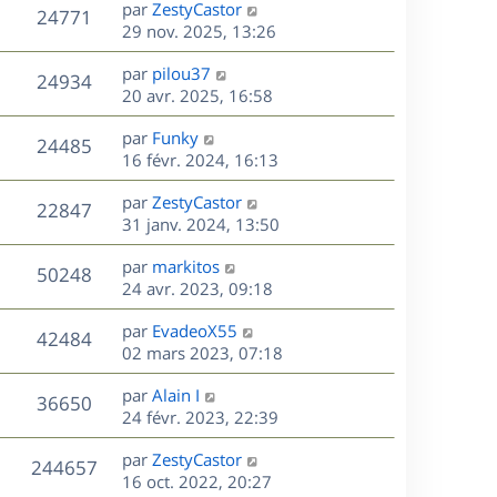
D
par
ZestyCastor
n
V
24771
e
e
29 nov. 2025, 13:26
i
r
u
e
s
D
par
pilou37
n
r
V
24934
e
e
20 avr. 2025, 16:58
i
m
r
u
e
e
s
D
par
Funky
n
r
V
s
24485
e
e
16 févr. 2024, 16:13
i
m
s
r
u
e
e
a
s
D
par
ZestyCastor
n
r
V
s
22847
g
e
e
31 janv. 2024, 13:50
i
m
s
e
r
u
e
e
a
s
D
par
markitos
n
r
V
s
50248
g
e
e
24 avr. 2023, 09:18
i
m
s
e
r
u
e
e
a
s
D
par
EvadeoX55
n
r
V
s
42484
g
e
e
02 mars 2023, 07:18
i
m
s
e
r
u
e
e
a
s
D
par
Alain I
n
r
V
s
36650
g
e
e
24 févr. 2023, 22:39
i
m
s
e
r
u
e
e
a
s
D
par
ZestyCastor
n
r
V
s
244657
g
e
e
16 oct. 2022, 20:27
i
m
s
e