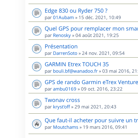
Edge 830 ou Ryder 750 ?
par
01Aubam
»
15 déc. 2021, 10:49
Quel GPS pour remplacer mon sma
par
Renosky
»
04 août 2021, 19:25
Présentation
par
DarrenSoto
»
24 nov. 2021, 09:54
GARMIN Etrex TOUCH 35
par
bouli.bf@wanadoo.fr
»
03 mai 2016, 21
GPS de rando Garmin eTrex Ventur
par
ambu0169
»
09 oct. 2016, 23:22
Twonav cross
par
kryst'off
»
29 mai 2021, 20:43
Que faut-il acheter pour suivre un 
par
Moutchams
»
19 mars 2016, 09:41