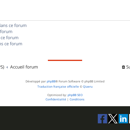
e
o
s
s
n
e
dans ce forum
s
s
 forum
e
 ce forum
s ce forum
s
S)
Accueil forum
S
Développé par
phpBB
® Forum Software © phpBB Limited
Traduction française officielle
©
Qiaeru
Optimized by:
phpBB SEO
Confidentialité
|
Conditions