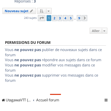
Réponses :
3
Nouveau sujet
Page
1
sur
9
243 sujets
1
2
3
4
5
9
Suivant
…
Aller
PERMISSIONS DU FORUM
Vous
ne pouvez pas
publier de nouveaux sujets dans ce
forum
Vous
ne pouvez pas
répondre aux sujets dans ce forum
Vous
ne pouvez pas
modifier vos messages dans ce
forum
Vous
ne pouvez pas
supprimer vos messages dans ce
forum
UtagawaVTT (Randos VTT et VTTAE avec traces GPS)
Accueil forum