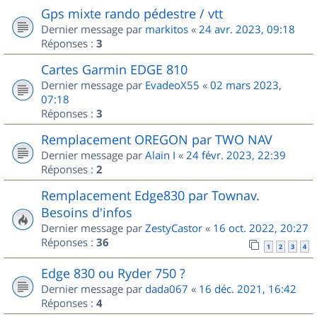
Gps mixte rando pédestre / vtt
Dernier message par
markitos
«
24 avr. 2023, 09:18
Réponses :
3
Cartes Garmin EDGE 810
Dernier message par
EvadeoX55
«
02 mars 2023,
07:18
Réponses :
3
Remplacement OREGON par TWO NAV
Dernier message par
Alain I
«
24 févr. 2023, 22:39
Réponses :
2
Remplacement Edge830 par Townav.
Besoins d'infos
Dernier message par
ZestyCastor
«
16 oct. 2022, 20:27
Réponses :
36
1
2
3
4
Edge 830 ou Ryder 750 ?
Dernier message par
dada067
«
16 déc. 2021, 16:42
Réponses :
4