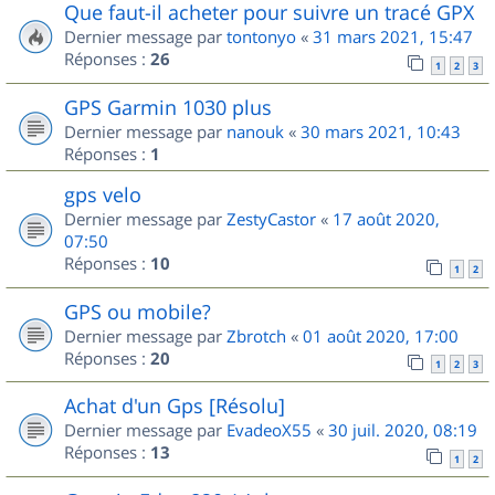
Que faut-il acheter pour suivre un tracé GPX
Dernier message par
tontonyo
«
31 mars 2021, 15:47
Réponses :
26
1
2
3
GPS Garmin 1030 plus
Dernier message par
nanouk
«
30 mars 2021, 10:43
Réponses :
1
gps velo
Dernier message par
ZestyCastor
«
17 août 2020,
07:50
Réponses :
10
1
2
GPS ou mobile?
Dernier message par
Zbrotch
«
01 août 2020, 17:00
Réponses :
20
1
2
3
Achat d'un Gps [Résolu]
Dernier message par
EvadeoX55
«
30 juil. 2020, 08:19
Réponses :
13
1
2