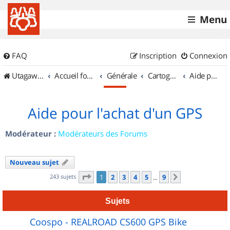
Menu
FAQ
Inscription
Connexion
UtagawaVTT (Randos VTT et VTTAE avec traces GPS)
Accueil forum
Générale
Cartographie et GPS
Aide pour l'achat d'un GPS
Aide pour l'achat d'un GPS
Modérateur :
Modérateurs des Forums
Nouveau sujet
Page
1
sur
9
243 sujets
1
2
3
4
5
9
Suivant
…
Sujets
Coospo - REALROAD CS600 GPS Bike