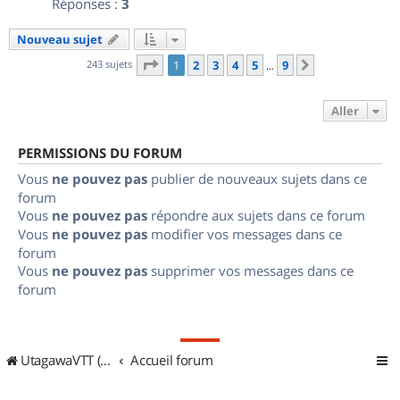
Réponses :
3
Nouveau sujet
Page
1
sur
9
243 sujets
1
2
3
4
5
9
Suivant
…
Aller
PERMISSIONS DU FORUM
Vous
ne pouvez pas
publier de nouveaux sujets dans ce
forum
Vous
ne pouvez pas
répondre aux sujets dans ce forum
Vous
ne pouvez pas
modifier vos messages dans ce
forum
Vous
ne pouvez pas
supprimer vos messages dans ce
forum
UtagawaVTT (Randos VTT et VTTAE avec traces GPS)
Accueil forum