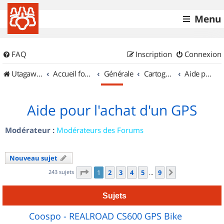
Menu
FAQ
Inscription
Connexion
UtagawaVTT (Randos VTT et VTTAE avec traces GPS)
Accueil forum
Générale
Cartographie et GPS
Aide pour l'achat d'un GPS
Aide pour l'achat d'un GPS
Modérateur :
Modérateurs des Forums
Nouveau sujet
Page
1
sur
9
243 sujets
1
2
3
4
5
9
Suivant
…
Sujets
Coospo - REALROAD CS600 GPS Bike