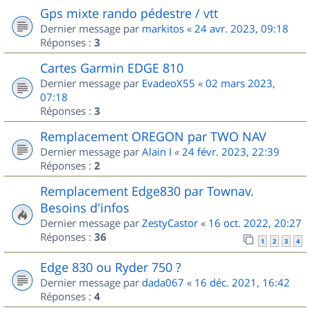
Gps mixte rando pédestre / vtt
Dernier message par
markitos
«
24 avr. 2023, 09:18
Réponses :
3
Cartes Garmin EDGE 810
Dernier message par
EvadeoX55
«
02 mars 2023,
07:18
Réponses :
3
Remplacement OREGON par TWO NAV
Dernier message par
Alain I
«
24 févr. 2023, 22:39
Réponses :
2
Remplacement Edge830 par Townav.
Besoins d'infos
Dernier message par
ZestyCastor
«
16 oct. 2022, 20:27
Réponses :
36
1
2
3
4
Edge 830 ou Ryder 750 ?
Dernier message par
dada067
«
16 déc. 2021, 16:42
Réponses :
4