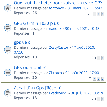
Que faut-il acheter pour suivre un tracé GPX
Dernier message par
tontonyo
«
31 mars 2021, 15:47
Réponses :
26
1
2
3
GPS Garmin 1030 plus
Dernier message par
nanouk
«
30 mars 2021, 10:43
Réponses :
1
gps velo
Dernier message par
ZestyCastor
«
17 août 2020,
07:50
Réponses :
10
1
2
GPS ou mobile?
Dernier message par
Zbrotch
«
01 août 2020, 17:00
Réponses :
20
1
2
3
Achat d'un Gps [Résolu]
Dernier message par
EvadeoX55
«
30 juil. 2020, 08:19
Réponses :
13
1
2