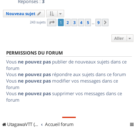
Réponses :
3
Nouveau sujet
Page
1
sur
9
243 sujets
1
2
3
4
5
9
Suivant
…
Aller
PERMISSIONS DU FORUM
Vous
ne pouvez pas
publier de nouveaux sujets dans ce
forum
Vous
ne pouvez pas
répondre aux sujets dans ce forum
Vous
ne pouvez pas
modifier vos messages dans ce
forum
Vous
ne pouvez pas
supprimer vos messages dans ce
forum
UtagawaVTT (Randos VTT et VTTAE avec traces GPS)
Accueil forum