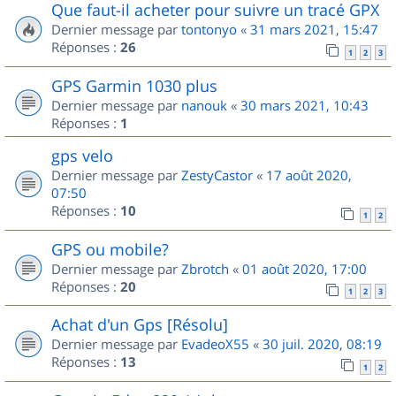
Que faut-il acheter pour suivre un tracé GPX
Dernier message par
tontonyo
«
31 mars 2021, 15:47
Réponses :
26
1
2
3
GPS Garmin 1030 plus
Dernier message par
nanouk
«
30 mars 2021, 10:43
Réponses :
1
gps velo
Dernier message par
ZestyCastor
«
17 août 2020,
07:50
Réponses :
10
1
2
GPS ou mobile?
Dernier message par
Zbrotch
«
01 août 2020, 17:00
Réponses :
20
1
2
3
Achat d'un Gps [Résolu]
Dernier message par
EvadeoX55
«
30 juil. 2020, 08:19
Réponses :
13
1
2