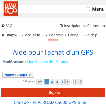
Menu
FAQ
Inscription
Connexion
UtagawaVTT (Randos VTT et VTTAE avec traces GPS)
Accueil forum
Générale
Cartographie et GPS
Aide pour l'achat d'un GPS
Aide pour l'achat d'un GPS
Modérateur :
Modérateurs des Forums
Nouveau sujet
Page
1
sur
9
243 sujets
1
2
3
4
5
9
Suivant
…
Sujets
Coospo - REALROAD CS600 GPS Bike