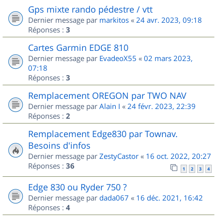
Gps mixte rando pédestre / vtt
Dernier message par
markitos
«
24 avr. 2023, 09:18
Réponses :
3
Cartes Garmin EDGE 810
Dernier message par
EvadeoX55
«
02 mars 2023,
07:18
Réponses :
3
Remplacement OREGON par TWO NAV
Dernier message par
Alain I
«
24 févr. 2023, 22:39
Réponses :
2
Remplacement Edge830 par Townav.
Besoins d'infos
Dernier message par
ZestyCastor
«
16 oct. 2022, 20:27
Réponses :
36
1
2
3
4
Edge 830 ou Ryder 750 ?
Dernier message par
dada067
«
16 déc. 2021, 16:42
Réponses :
4