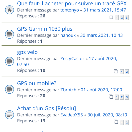
Que faut-il acheter pour suivre un tracé GPX
Dernier message par
tontonyo
«
31 mars 2021, 15:47
Réponses :
26
1
2
3
GPS Garmin 1030 plus
Dernier message par
nanouk
«
30 mars 2021, 10:43
Réponses :
1
gps velo
Dernier message par
ZestyCastor
«
17 août 2020,
07:50
Réponses :
10
1
2
GPS ou mobile?
Dernier message par
Zbrotch
«
01 août 2020, 17:00
Réponses :
20
1
2
3
Achat d'un Gps [Résolu]
Dernier message par
EvadeoX55
«
30 juil. 2020, 08:19
Réponses :
13
1
2