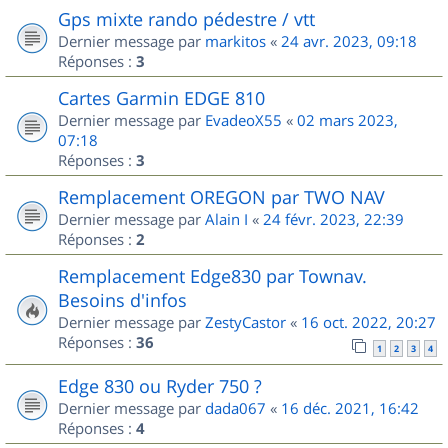
Gps mixte rando pédestre / vtt
Dernier message par
markitos
«
24 avr. 2023, 09:18
Réponses :
3
Cartes Garmin EDGE 810
Dernier message par
EvadeoX55
«
02 mars 2023,
07:18
Réponses :
3
Remplacement OREGON par TWO NAV
Dernier message par
Alain I
«
24 févr. 2023, 22:39
Réponses :
2
Remplacement Edge830 par Townav.
Besoins d'infos
Dernier message par
ZestyCastor
«
16 oct. 2022, 20:27
Réponses :
36
1
2
3
4
Edge 830 ou Ryder 750 ?
Dernier message par
dada067
«
16 déc. 2021, 16:42
Réponses :
4