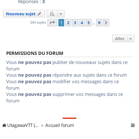
Réponses :
3
Nouveau sujet
Page
1
sur
9
243 sujets
1
2
3
4
5
9
Suivant
…
Aller
PERMISSIONS DU FORUM
Vous
ne pouvez pas
publier de nouveaux sujets dans ce
forum
Vous
ne pouvez pas
répondre aux sujets dans ce forum
Vous
ne pouvez pas
modifier vos messages dans ce
forum
Vous
ne pouvez pas
supprimer vos messages dans ce
forum
UtagawaVTT (Randos VTT et VTTAE avec traces GPS)
Accueil forum