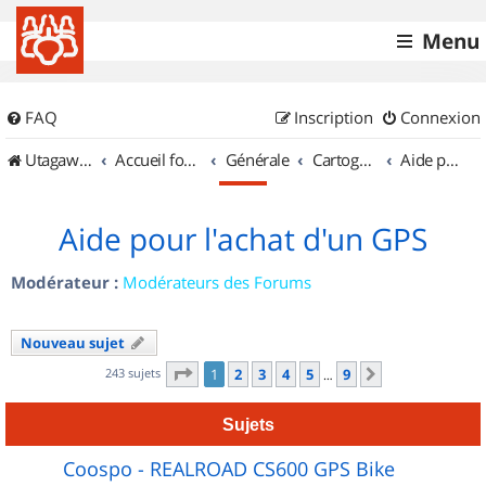
Menu
FAQ
Inscription
Connexion
UtagawaVTT (Randos VTT et VTTAE avec traces GPS)
Accueil forum
Générale
Cartographie et GPS
Aide pour l'achat d'un GPS
Aide pour l'achat d'un GPS
Modérateur :
Modérateurs des Forums
Nouveau sujet
Page
1
sur
9
243 sujets
1
2
3
4
5
9
Suivant
…
Sujets
Coospo - REALROAD CS600 GPS Bike