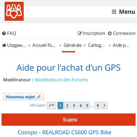
Menu
FAQ
Inscription
Connexion
UtagawaVTT (Randos VTT et VTTAE avec traces GPS)
Accueil forum
Générale
Cartographie et GPS
Aide pour l'achat d'un GPS
Aide pour l'achat d'un GPS
Modérateur :
Modérateurs des Forums
Nouveau sujet
Page
1
sur
9
243 sujets
1
2
3
4
5
9
Suivant
…
Sujets
Coospo - REALROAD CS600 GPS Bike