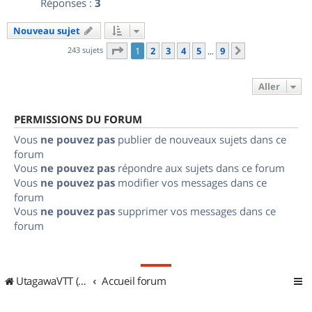
Réponses :
3
Nouveau sujet
Page
1
sur
9
243 sujets
1
2
3
4
5
9
Suivant
…
Aller
PERMISSIONS DU FORUM
Vous
ne pouvez pas
publier de nouveaux sujets dans ce
forum
Vous
ne pouvez pas
répondre aux sujets dans ce forum
Vous
ne pouvez pas
modifier vos messages dans ce
forum
Vous
ne pouvez pas
supprimer vos messages dans ce
forum
UtagawaVTT (Randos VTT et VTTAE avec traces GPS)
Accueil forum