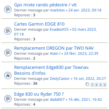
Gps mixte rando pédestre / vtt
Dernier message par
markitos
«
24 avr. 2023, 09:18
Réponses :
3
Cartes Garmin EDGE 810
Dernier message par
EvadeoX55
«
02 mars 2023,
07:18
Réponses :
3
Remplacement OREGON par TWO NAV
Dernier message par
Alain I
«
24 févr. 2023, 22:39
Réponses :
2
Remplacement Edge830 par Townav.
Besoins d'infos
Dernier message par
ZestyCastor
«
16 oct. 2022, 20:27
Réponses :
36
1
2
3
4
Edge 830 ou Ryder 750 ?
Dernier message par
dada067
«
16 déc. 2021, 16:42
Réponses :
4