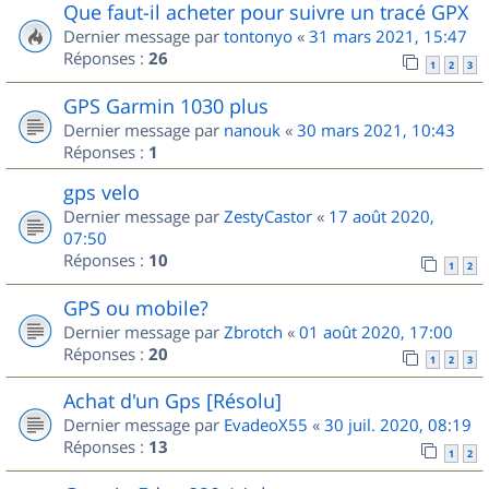
Que faut-il acheter pour suivre un tracé GPX
Dernier message par
tontonyo
«
31 mars 2021, 15:47
Réponses :
26
1
2
3
GPS Garmin 1030 plus
Dernier message par
nanouk
«
30 mars 2021, 10:43
Réponses :
1
gps velo
Dernier message par
ZestyCastor
«
17 août 2020,
07:50
Réponses :
10
1
2
GPS ou mobile?
Dernier message par
Zbrotch
«
01 août 2020, 17:00
Réponses :
20
1
2
3
Achat d'un Gps [Résolu]
Dernier message par
EvadeoX55
«
30 juil. 2020, 08:19
Réponses :
13
1
2