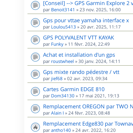
[Conseil] --> GPS Garmin Explore 2 
par
Benoit3141
»
23 nov. 2025, 16:00
Gps pour vttae yamaha interface x
par
Loulou5413
»
20 avr. 2025, 11:17
GPS POLYVALENT VTT KAYAK
par
Funky
»
11 févr. 2024, 22:49
Achat et installation d'un gps
par
roustwheel
»
30 janv. 2024, 14:11
Gps mixte rando pédestre / vtt
par
jief68
»
02 avr. 2023, 09:34
Cartes Garmin EDGE 810
par
Dom34130
»
17 mai 2021, 19:13
Remplacement OREGON par TWO 
par
Alain I
»
24 févr. 2023, 08:48
Remplacement Edge830 par Townav.
par
antho140
»
24 avr. 2022, 16:20