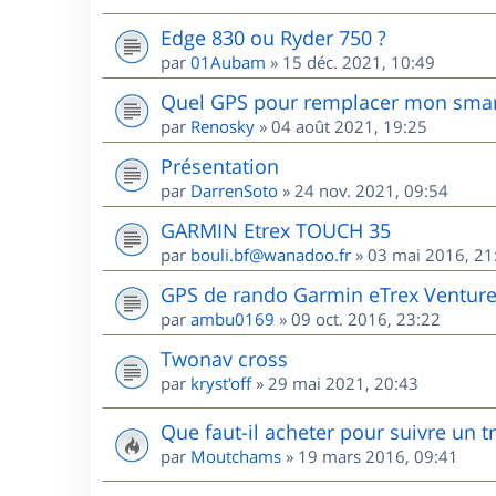
Edge 830 ou Ryder 750 ?
par
01Aubam
»
15 déc. 2021, 10:49
Quel GPS pour remplacer mon sma
par
Renosky
»
04 août 2021, 19:25
Présentation
par
DarrenSoto
»
24 nov. 2021, 09:54
GARMIN Etrex TOUCH 35
par
bouli.bf@wanadoo.fr
»
03 mai 2016, 21
GPS de rando Garmin eTrex Ventur
par
ambu0169
»
09 oct. 2016, 23:22
Twonav cross
par
kryst'off
»
29 mai 2021, 20:43
Que faut-il acheter pour suivre un 
par
Moutchams
»
19 mars 2016, 09:41