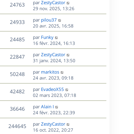
D
par
ZestyCastor
n
V
24763
e
e
29 nov. 2025, 13:26
i
r
u
e
s
D
par
pilou37
n
r
V
24933
e
e
20 avr. 2025, 16:58
i
m
r
u
e
e
s
D
par
Funky
n
r
V
s
24485
e
e
16 févr. 2024, 16:13
i
m
s
r
u
e
e
a
s
D
par
ZestyCastor
n
r
V
s
22847
g
e
e
31 janv. 2024, 13:50
i
m
s
e
r
u
e
e
a
s
D
par
markitos
n
r
V
s
50248
g
e
e
24 avr. 2023, 09:18
i
m
s
e
r
u
e
e
a
s
D
par
EvadeoX55
n
r
V
s
42482
g
e
e
02 mars 2023, 07:18
i
m
s
e
r
u
e
e
a
s
D
par
Alain I
n
r
V
s
36646
g
e
e
24 févr. 2023, 22:39
i
m
s
e
r
u
e
e
a
s
D
par
ZestyCastor
n
r
V
s
244645
g
e
e
16 oct. 2022, 20:27
i
m
s
e