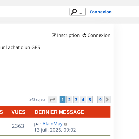
Connexion
Inscription
Connexion
ur l'achat d'un GPS
Page
1
sur
9
243 sujets
1
2
3
4
5
9
Suivant
…
S
VUES
DERNIER MESSAGE
D
par
AlainMay
V
2363
e
13 juil. 2026, 09:02
r
u