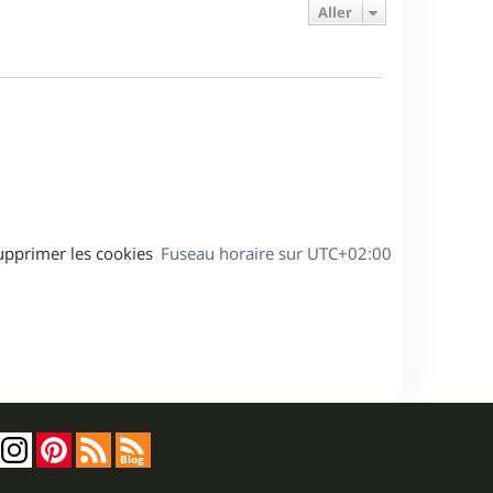
e
e
a
Aller
s
r
s
g
m
s
e
e
a
s
g
s
e
a
g
e
upprimer les cookies
Fuseau horaire sur
UTC+02:00