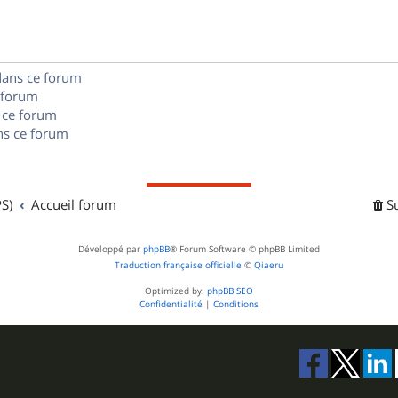
e
o
s
s
n
e
dans ce forum
s
s
 forum
e
 ce forum
s ce forum
s
S)
Accueil forum
S
Développé par
phpBB
® Forum Software © phpBB Limited
Traduction française officielle
©
Qiaeru
Optimized by:
phpBB SEO
Confidentialité
|
Conditions