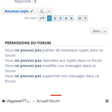
Réponses :
3
Nouveau sujet
Page
1
sur
9
243 sujets
1
2
3
4
5
9
Suivant
…
Aller
PERMISSIONS DU FORUM
Vous
ne pouvez pas
publier de nouveaux sujets dans ce
forum
Vous
ne pouvez pas
répondre aux sujets dans ce forum
Vous
ne pouvez pas
modifier vos messages dans ce
forum
Vous
ne pouvez pas
supprimer vos messages dans ce
forum
UtagawaVTT (Randos VTT et VTTAE avec traces GPS)
Accueil forum