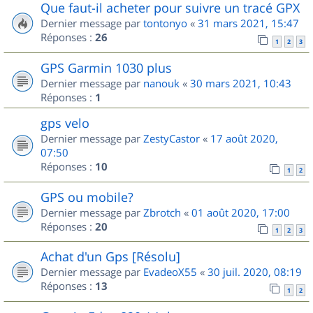
Que faut-il acheter pour suivre un tracé GPX
Dernier message par
tontonyo
«
31 mars 2021, 15:47
Réponses :
26
1
2
3
GPS Garmin 1030 plus
Dernier message par
nanouk
«
30 mars 2021, 10:43
Réponses :
1
gps velo
Dernier message par
ZestyCastor
«
17 août 2020,
07:50
Réponses :
10
1
2
GPS ou mobile?
Dernier message par
Zbrotch
«
01 août 2020, 17:00
Réponses :
20
1
2
3
Achat d'un Gps [Résolu]
Dernier message par
EvadeoX55
«
30 juil. 2020, 08:19
Réponses :
13
1
2