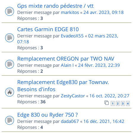
Gps mixte rando pédestre / vtt
Dernier message par
markitos
«
24 avr. 2023, 09:18
Réponses :
3
Cartes Garmin EDGE 810
Dernier message par
EvadeoX55
«
02 mars 2023,
07:18
Réponses :
3
Remplacement OREGON par TWO NAV
Dernier message par
Alain I
«
24 févr. 2023, 22:39
Réponses :
2
Remplacement Edge830 par Townav.
Besoins d'infos
Dernier message par
ZestyCastor
«
16 oct. 2022, 20:27
Réponses :
36
1
2
3
4
Edge 830 ou Ryder 750 ?
Dernier message par
dada067
«
16 déc. 2021, 16:42
Réponses :
4