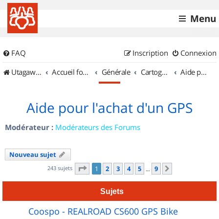
Menu
FAQ
Inscription
Connexion
UtagawaVTT (Randos VTT et VTTAE avec traces GPS)
Accueil forum
Générale
Cartographie et GPS
Aide pour l'achat d'un GPS
Aide pour l'achat d'un GPS
Modérateur :
Modérateurs des Forums
Nouveau sujet
Page
1
sur
9
243 sujets
1
2
3
4
5
9
Suivant
…
Sujets
Coospo - REALROAD CS600 GPS Bike