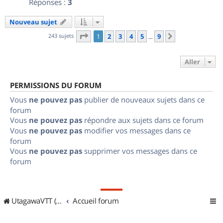
Réponses :
3
Nouveau sujet
Page
1
sur
9
243 sujets
1
2
3
4
5
9
Suivant
…
Aller
PERMISSIONS DU FORUM
Vous
ne pouvez pas
publier de nouveaux sujets dans ce
forum
Vous
ne pouvez pas
répondre aux sujets dans ce forum
Vous
ne pouvez pas
modifier vos messages dans ce
forum
Vous
ne pouvez pas
supprimer vos messages dans ce
forum
UtagawaVTT (Randos VTT et VTTAE avec traces GPS)
Accueil forum