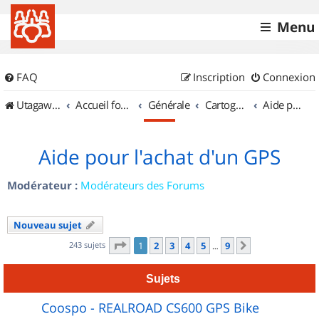
Menu
FAQ
Inscription
Connexion
UtagawaVTT (Randos VTT et VTTAE avec traces GPS)
Accueil forum
Générale
Cartographie et GPS
Aide pour l'achat d'un GPS
Aide pour l'achat d'un GPS
Modérateur :
Modérateurs des Forums
Nouveau sujet
Page
1
sur
9
243 sujets
1
2
3
4
5
9
Suivant
…
Sujets
Coospo - REALROAD CS600 GPS Bike