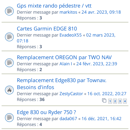
Gps mixte rando pédestre / vtt
Dernier message par
markitos
«
24 avr. 2023, 09:18
Réponses :
3
Cartes Garmin EDGE 810
Dernier message par
EvadeoX55
«
02 mars 2023,
07:18
Réponses :
3
Remplacement OREGON par TWO NAV
Dernier message par
Alain I
«
24 févr. 2023, 22:39
Réponses :
2
Remplacement Edge830 par Townav.
Besoins d'infos
Dernier message par
ZestyCastor
«
16 oct. 2022, 20:27
Réponses :
36
1
2
3
4
Edge 830 ou Ryder 750 ?
Dernier message par
dada067
«
16 déc. 2021, 16:42
Réponses :
4