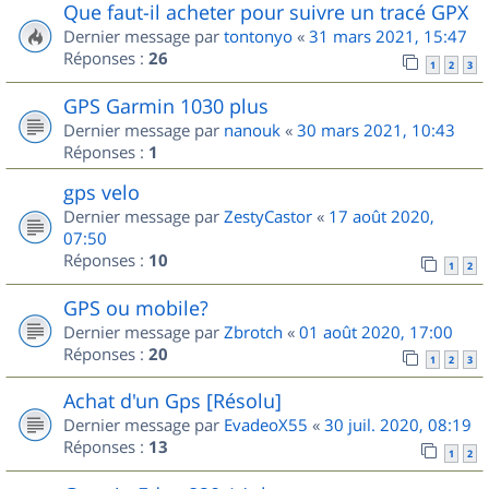
Que faut-il acheter pour suivre un tracé GPX
Dernier message par
tontonyo
«
31 mars 2021, 15:47
Réponses :
26
1
2
3
GPS Garmin 1030 plus
Dernier message par
nanouk
«
30 mars 2021, 10:43
Réponses :
1
gps velo
Dernier message par
ZestyCastor
«
17 août 2020,
07:50
Réponses :
10
1
2
GPS ou mobile?
Dernier message par
Zbrotch
«
01 août 2020, 17:00
Réponses :
20
1
2
3
Achat d'un Gps [Résolu]
Dernier message par
EvadeoX55
«
30 juil. 2020, 08:19
Réponses :
13
1
2