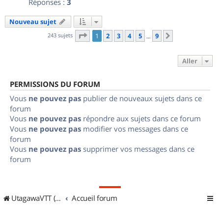
Réponses :
3
Nouveau sujet
Page
1
sur
9
243 sujets
1
2
3
4
5
9
Suivant
…
Aller
PERMISSIONS DU FORUM
Vous
ne pouvez pas
publier de nouveaux sujets dans ce
forum
Vous
ne pouvez pas
répondre aux sujets dans ce forum
Vous
ne pouvez pas
modifier vos messages dans ce
forum
Vous
ne pouvez pas
supprimer vos messages dans ce
forum
UtagawaVTT (Randos VTT et VTTAE avec traces GPS)
Accueil forum