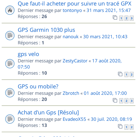
Que faut-il acheter pour suivre un tracé GPX
Dernier message par
tontonyo
«
31 mars 2021, 15:47
Réponses :
26
1
2
3
GPS Garmin 1030 plus
Dernier message par
nanouk
«
30 mars 2021, 10:43
Réponses :
1
gps velo
Dernier message par
ZestyCastor
«
17 août 2020,
07:50
Réponses :
10
1
2
GPS ou mobile?
Dernier message par
Zbrotch
«
01 août 2020, 17:00
Réponses :
20
1
2
3
Achat d'un Gps [Résolu]
Dernier message par
EvadeoX55
«
30 juil. 2020, 08:19
Réponses :
13
1
2