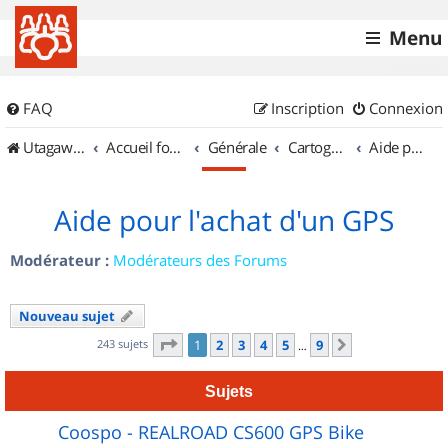
Menu
FAQ
Inscription
Connexion
UtagawaVTT (Randos VTT et VTTAE avec traces GPS)
Accueil forum
Générale
Cartographie et GPS
Aide pour l'achat d'un GPS
Aide pour l'achat d'un GPS
Modérateur :
Modérateurs des Forums
Nouveau sujet
Page
1
sur
9
243 sujets
1
2
3
4
5
9
Suivant
…
Sujets
Coospo - REALROAD CS600 GPS Bike