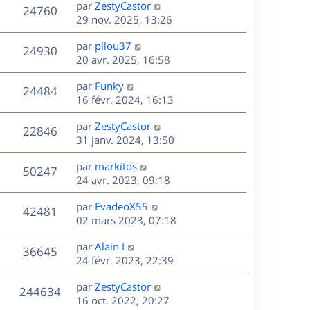
D
par
ZestyCastor
n
V
24760
e
e
29 nov. 2025, 13:26
i
r
u
e
s
D
par
pilou37
n
r
V
24930
e
e
20 avr. 2025, 16:58
i
m
r
u
e
e
s
D
par
Funky
n
r
V
s
24484
e
e
16 févr. 2024, 16:13
i
m
s
r
u
e
e
a
s
D
par
ZestyCastor
n
r
V
s
22846
g
e
e
31 janv. 2024, 13:50
i
m
s
e
r
u
e
e
a
s
D
par
markitos
n
r
V
s
50247
g
e
e
24 avr. 2023, 09:18
i
m
s
e
r
u
e
e
a
s
D
par
EvadeoX55
n
r
V
s
42481
g
e
e
02 mars 2023, 07:18
i
m
s
e
r
u
e
e
a
s
D
par
Alain I
n
r
V
s
36645
g
e
e
24 févr. 2023, 22:39
i
m
s
e
r
u
e
e
a
s
D
par
ZestyCastor
n
r
V
s
244634
g
e
e
16 oct. 2022, 20:27
i
m
s
e