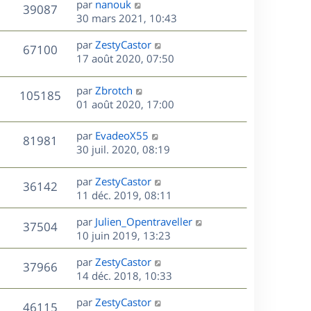
D
par
nanouk
V
39087
m
s
e
e
i
e
30 mars 2021, 10:43
e
a
e
r
u
s
s
g
r
D
par
ZestyCastor
n
V
67100
s
e
m
e
e
17 août 2020, 07:50
i
a
e
r
u
e
g
s
s
n
r
D
par
Zbrotch
e
V
105185
s
e
i
m
e
01 août 2020, 17:00
a
e
e
r
u
s
g
r
s
n
D
par
EvadeoX55
e
V
81981
m
s
e
i
e
30 juil. 2020, 08:19
e
a
e
r
u
s
s
g
r
n
D
par
ZestyCastor
s
e
V
36142
m
e
i
e
11 déc. 2019, 08:11
a
e
e
r
u
g
s
s
r
D
par
Julien_Opentraveller
n
e
V
37504
s
m
e
e
10 juin 2019, 13:23
i
a
e
r
u
e
g
s
s
D
par
ZestyCastor
n
r
V
37966
e
s
e
e
14 déc. 2018, 10:33
i
m
a
r
u
e
e
s
D
g
par
ZestyCastor
n
r
V
s
46115