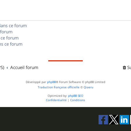
e
o
s
s
n
e
dans ce forum
s
s
 forum
e
 ce forum
s ce forum
s
S)
Accueil forum
S
Développé par
phpBB
® Forum Software © phpBB Limited
Traduction française officielle
©
Qiaeru
Optimized by:
phpBB SEO
Confidentialité
|
Conditions