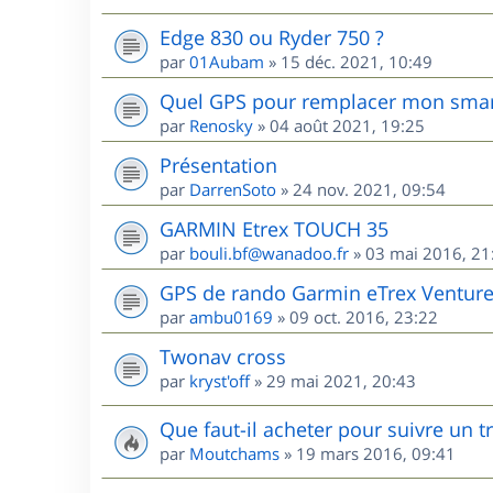
Edge 830 ou Ryder 750 ?
par
01Aubam
»
15 déc. 2021, 10:49
Quel GPS pour remplacer mon sma
par
Renosky
»
04 août 2021, 19:25
Présentation
par
DarrenSoto
»
24 nov. 2021, 09:54
GARMIN Etrex TOUCH 35
par
bouli.bf@wanadoo.fr
»
03 mai 2016, 21
GPS de rando Garmin eTrex Ventur
par
ambu0169
»
09 oct. 2016, 23:22
Twonav cross
par
kryst'off
»
29 mai 2021, 20:43
Que faut-il acheter pour suivre un 
par
Moutchams
»
19 mars 2016, 09:41