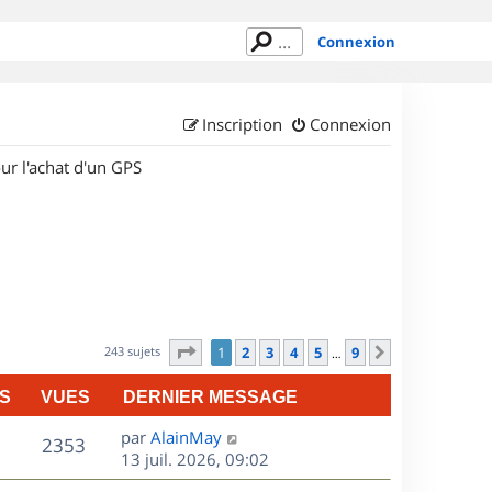
Connexion
Inscription
Connexion
ur l'achat d'un GPS
Page
1
sur
9
243 sujets
1
2
3
4
5
9
Suivant
…
S
VUES
DERNIER MESSAGE
D
par
AlainMay
V
2353
e
13 juil. 2026, 09:02
r
u