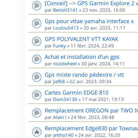
[Conseil] --> GPS Garmin Explore 2 
par
Benoit3141
»
23 nov. 2025, 16:00
Gps pour vttae yamaha interface x
par
Loulou5413
»
20 avr. 2025, 11:17
GPS POLYVALENT VTT KAYAK
par
Funky
»
11 févr. 2024, 22:49
Achat et installation d'un gps
par
roustwheel
»
30 janv. 2024, 14:11
Gps mixte rando pédestre / vtt
par
jief68
»
02 avr. 2023, 09:34
Cartes Garmin EDGE 810
par
Dom34130
»
17 mai 2021, 19:13
Remplacement OREGON par TWO 
par
Alain I
»
24 févr. 2023, 08:48
Remplacement Edge830 par Townav.
par
antho140
»
24 avr. 2022, 16:20