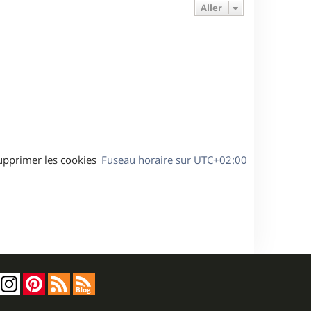
e
e
a
Aller
s
r
s
g
m
s
e
e
a
s
g
s
e
a
g
e
upprimer les cookies
Fuseau horaire sur
UTC+02:00