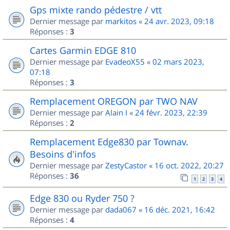
Gps mixte rando pédestre / vtt
Dernier message par
markitos
«
24 avr. 2023, 09:18
Réponses :
3
Cartes Garmin EDGE 810
Dernier message par
EvadeoX55
«
02 mars 2023,
07:18
Réponses :
3
Remplacement OREGON par TWO NAV
Dernier message par
Alain I
«
24 févr. 2023, 22:39
Réponses :
2
Remplacement Edge830 par Townav.
Besoins d'infos
Dernier message par
ZestyCastor
«
16 oct. 2022, 20:27
Réponses :
36
1
2
3
4
Edge 830 ou Ryder 750 ?
Dernier message par
dada067
«
16 déc. 2021, 16:42
Réponses :
4