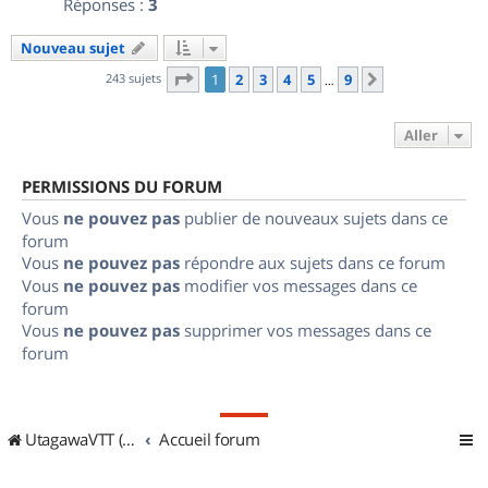
Réponses :
3
Nouveau sujet
Page
1
sur
9
243 sujets
1
2
3
4
5
9
Suivant
…
Aller
PERMISSIONS DU FORUM
Vous
ne pouvez pas
publier de nouveaux sujets dans ce
forum
Vous
ne pouvez pas
répondre aux sujets dans ce forum
Vous
ne pouvez pas
modifier vos messages dans ce
forum
Vous
ne pouvez pas
supprimer vos messages dans ce
forum
UtagawaVTT (Randos VTT et VTTAE avec traces GPS)
Accueil forum