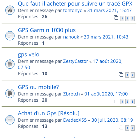
Que faut-il acheter pour suivre un tracé GPX
Dernier message par
tontonyo
«
31 mars 2021, 15:47
Réponses :
26
1
2
3
GPS Garmin 1030 plus
Dernier message par
nanouk
«
30 mars 2021, 10:43
Réponses :
1
gps velo
Dernier message par
ZestyCastor
«
17 août 2020,
07:50
Réponses :
10
1
2
GPS ou mobile?
Dernier message par
Zbrotch
«
01 août 2020, 17:00
Réponses :
20
1
2
3
Achat d'un Gps [Résolu]
Dernier message par
EvadeoX55
«
30 juil. 2020, 08:19
Réponses :
13
1
2