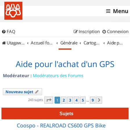
Menu
FAQ
Inscription
Connexion
UtagawaVTT (Randos VTT et VTTAE avec traces GPS)
Accueil forum
Générale
Cartographie et GPS
Aide pour l'achat d'un GPS
Aide pour l'achat d'un GPS
Modérateur :
Modérateurs des Forums
Nouveau sujet
Page
1
sur
9
243 sujets
1
2
3
4
5
9
Suivant
…
Sujets
Coospo - REALROAD CS600 GPS Bike