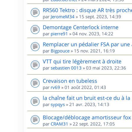
RR560 Tektro : disque AR très proche 
par
JeromeM34
»
15 sept. 2023, 14:39
Demontage Centerlock interne
par
pierre91
»
04 nov. 2023, 14:22
Remplacer un pédalier FSA par une
par
Bigpouce
»
15 nov. 2021, 16:19
VTT qui tire légèrement à droite
par
sebastien 0013
»
03 mai 2023, 22:36
Crevaison en tubeless
par
rv69
»
01 août 2022, 01:43
la chaîne fait un bruit est-ce du à la 
par
sypqys
»
21 avr. 2023, 14:13
Blocage/déblocage amortisseur fox
par
CRAM31
»
22 sept. 2022, 17:05