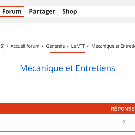
Forum
Partager
Shop
S)
Accueil forum
Générale
Le VTT
Mécanique et Entreti
Mécanique et Entretiens
RÉPONSE
R
2
é