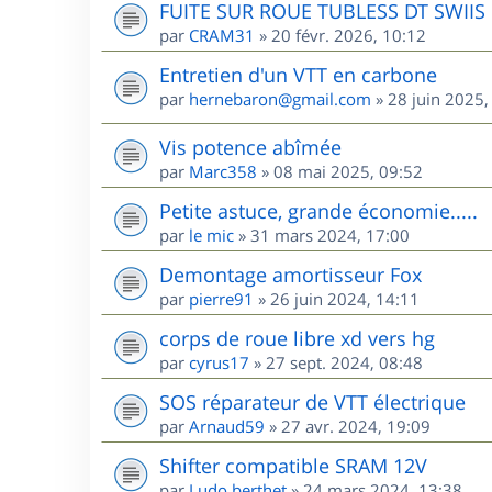
FUITE SUR ROUE TUBLESS DT SWIIS
par
CRAM31
»
20 févr. 2026, 10:12
Entretien d'un VTT en carbone
par
hernebaron@gmail.com
»
28 juin 2025,
Vis potence abîmée
par
Marc358
»
08 mai 2025, 09:52
Petite astuce, grande économie.....
par
le mic
»
31 mars 2024, 17:00
Demontage amortisseur Fox
par
pierre91
»
26 juin 2024, 14:11
corps de roue libre xd vers hg
par
cyrus17
»
27 sept. 2024, 08:48
SOS réparateur de VTT électrique
par
Arnaud59
»
27 avr. 2024, 19:09
Shifter compatible SRAM 12V
par
Ludo.berthet
»
24 mars 2024, 13:38