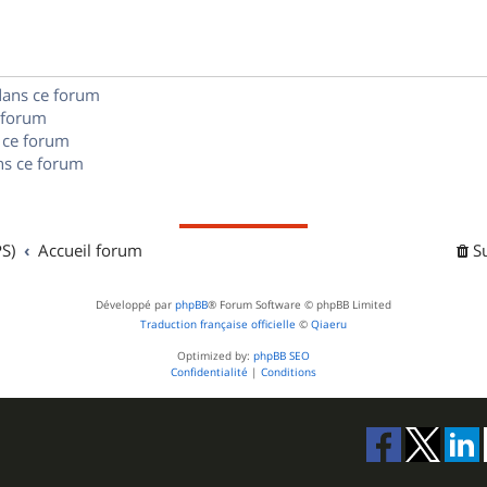
e
o
s
s
n
e
dans ce forum
s
s
 forum
e
 ce forum
s ce forum
s
S)
Accueil forum
S
Développé par
phpBB
® Forum Software © phpBB Limited
Traduction française officielle
©
Qiaeru
Optimized by:
phpBB SEO
Confidentialité
|
Conditions