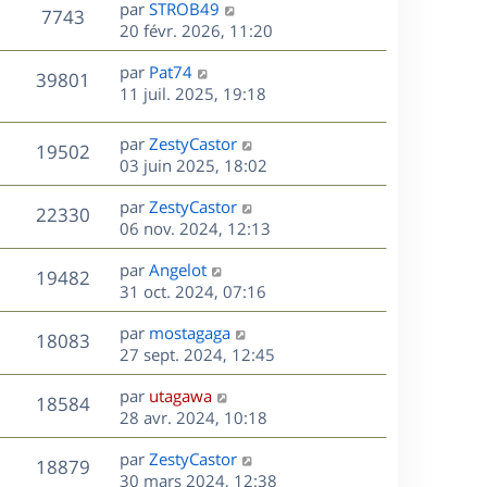
D
par
STROB49
n
V
7743
e
e
20 févr. 2026, 11:20
i
r
u
e
s
D
par
Pat74
n
r
V
39801
e
e
11 juil. 2025, 19:18
i
m
r
u
e
e
s
n
r
s
D
par
ZestyCastor
V
19502
e
i
m
s
e
03 juin 2025, 18:02
e
e
a
r
u
s
r
s
D
g
par
ZestyCastor
n
V
22330
m
s
e
e
e
06 nov. 2024, 12:13
i
e
a
r
u
e
s
s
D
g
par
Angelot
n
r
V
19482
s
e
e
e
31 oct. 2024, 07:16
i
m
a
r
u
e
e
s
D
g
par
mostagaga
n
r
V
s
18083
e
e
e
27 sept. 2024, 12:45
i
m
s
r
u
e
e
a
s
D
par
utagawa
n
r
V
s
18584
g
e
e
28 avr. 2024, 10:18
i
m
s
e
r
u
e
e
a
s
D
par
ZestyCastor
n
r
V
s
18879
g
e
e
30 mars 2024, 12:38
i
m
s