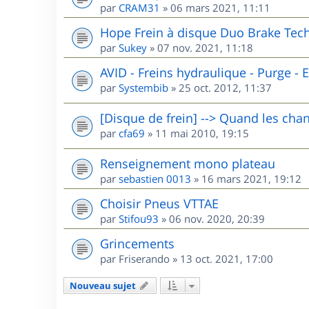
par
CRAM31
»
06 mars 2021, 11:11
Hope Frein à disque Duo Brake Tech
par
Sukey
»
07 nov. 2021, 11:18
AVID - Freins hydraulique - Purge - El
par
Systembib
»
25 oct. 2012, 11:37
[Disque de frein] --> Quand les chan
par
cfa69
»
11 mai 2010, 19:15
Renseignement mono plateau
par
sebastien 0013
»
16 mars 2021, 19:12
Choisir Pneus VTTAE
par
Stifou93
»
06 nov. 2020, 20:39
Grincements
par
Friserando
»
13 oct. 2021, 17:00
Nouveau sujet