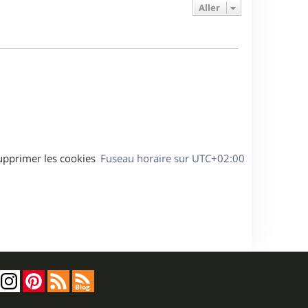
e
e
a
Aller
s
r
s
g
m
s
e
e
a
s
g
s
e
a
g
e
upprimer les cookies
Fuseau horaire sur
UTC+02:00