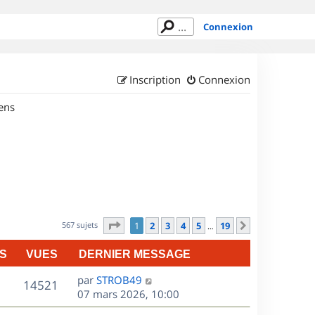
Connexion
Inscription
Connexion
ens
Page
1
sur
19
567 sujets
1
2
3
4
5
19
Suivant
…
S
VUES
DERNIER MESSAGE
D
par
STROB49
V
14521
e
07 mars 2026, 10:00
r
u