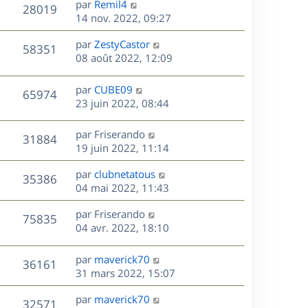
r
s
D
par
Remil4
n
V
28019
e
m
s
e
e
14 nov. 2022, 09:27
i
e
a
r
u
e
s
s
D
g
par
ZestyCastor
n
r
V
58351
s
e
e
e
08 août 2022, 12:09
i
m
a
r
u
e
e
s
g
n
r
s
D
par
CUBE09
V
65974
e
e
i
m
s
e
23 juin 2022, 08:44
e
e
a
r
u
s
r
s
g
n
D
par
Friserando
V
31884
m
s
e
e
i
e
19 juin 2022, 11:14
e
a
e
r
u
s
s
g
r
D
par
clubnetatous
n
V
35386
s
e
m
e
e
04 mai 2022, 11:43
i
a
e
r
u
e
g
s
s
D
par
Friserando
n
r
V
75835
e
s
e
e
04 avr. 2022, 18:10
i
m
a
r
u
e
e
s
g
n
r
s
D
par
maverick70
V
36161
e
e
i
m
s
e
31 mars 2022, 15:07
e
e
a
r
u
s
r
s
D
g
par
maverick70
n
V
32571