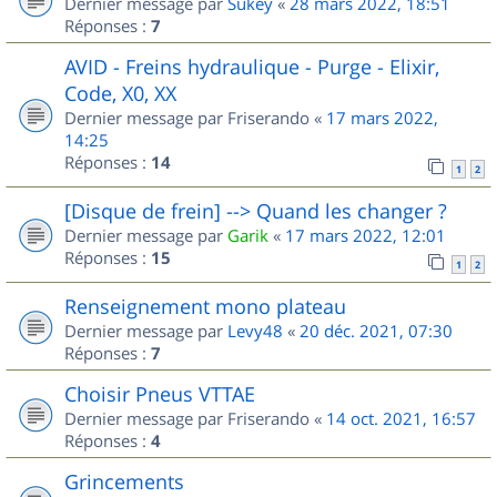
Dernier message par
Sukey
«
28 mars 2022, 18:51
Réponses :
7
AVID - Freins hydraulique - Purge - Elixir,
Code, X0, XX
Dernier message par
Friserando
«
17 mars 2022,
14:25
Réponses :
14
1
2
[Disque de frein] --> Quand les changer ?
Dernier message par
Garik
«
17 mars 2022, 12:01
Réponses :
15
1
2
Renseignement mono plateau
Dernier message par
Levy48
«
20 déc. 2021, 07:30
Réponses :
7
Choisir Pneus VTTAE
Dernier message par
Friserando
«
14 oct. 2021, 16:57
Réponses :
4
Grincements