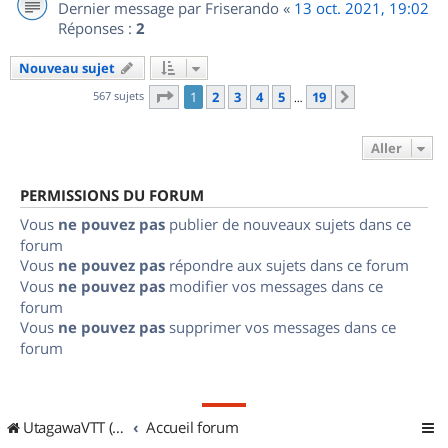
Dernier message par
Friserando
«
13 oct. 2021, 19:02
Réponses :
2
Nouveau sujet
Page
1
sur
19
567 sujets
1
2
3
4
5
19
Suivant
…
Aller
PERMISSIONS DU FORUM
Vous
ne pouvez pas
publier de nouveaux sujets dans ce
forum
Vous
ne pouvez pas
répondre aux sujets dans ce forum
Vous
ne pouvez pas
modifier vos messages dans ce
forum
Vous
ne pouvez pas
supprimer vos messages dans ce
forum
UtagawaVTT (Randos VTT et VTTAE avec traces GPS)
Accueil forum