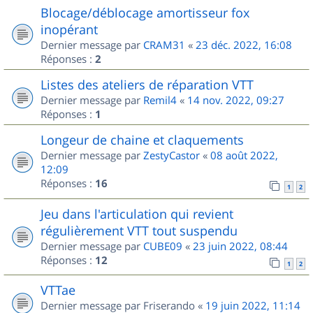
Blocage/déblocage amortisseur fox
inopérant
Dernier message par
CRAM31
«
23 déc. 2022, 16:08
Réponses :
2
Listes des ateliers de réparation VTT
Dernier message par
Remil4
«
14 nov. 2022, 09:27
Réponses :
1
Longeur de chaine et claquements
Dernier message par
ZestyCastor
«
08 août 2022,
12:09
Réponses :
16
1
2
Jeu dans l'articulation qui revient
régulièrement VTT tout suspendu
Dernier message par
CUBE09
«
23 juin 2022, 08:44
Réponses :
12
1
2
VTTae
Dernier message par
Friserando
«
19 juin 2022, 11:14