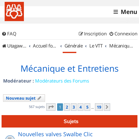
Menu
FAQ
Inscription
Connexion
UtagawaVTT (Randos VTT et VTTAE avec traces GPS)
Accueil forum
Générale
Le VTT
Mécanique et Entretiens
Mécanique et Entretiens
Modérateur :
Modérateurs des Forums
Nouveau sujet
Page
1
sur
19
567 sujets
1
2
3
4
5
19
Suivant
…
Sujets
Nouvelles valves Swalbe Clic