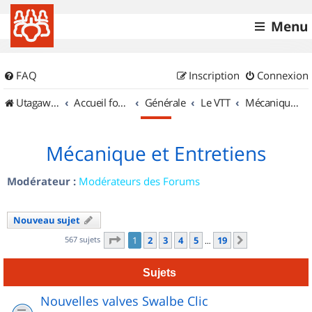
Menu
FAQ
Inscription
Connexion
UtagawaVTT (Randos VTT et VTTAE avec traces GPS)
Accueil forum
Générale
Le VTT
Mécanique et Entretiens
Mécanique et Entretiens
Modérateur :
Modérateurs des Forums
Nouveau sujet
Page
1
sur
19
567 sujets
1
2
3
4
5
19
Suivant
…
Sujets
Nouvelles valves Swalbe Clic