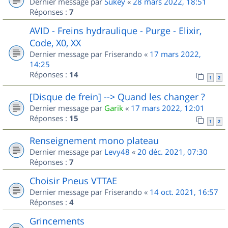
Dernier message par
Sukey
«
28 mars 2022, 18:51
Réponses :
7
AVID - Freins hydraulique - Purge - Elixir,
Code, X0, XX
Dernier message par
Friserando
«
17 mars 2022,
14:25
Réponses :
14
1
2
[Disque de frein] --> Quand les changer ?
Dernier message par
Garik
«
17 mars 2022, 12:01
Réponses :
15
1
2
Renseignement mono plateau
Dernier message par
Levy48
«
20 déc. 2021, 07:30
Réponses :
7
Choisir Pneus VTTAE
Dernier message par
Friserando
«
14 oct. 2021, 16:57
Réponses :
4
Grincements