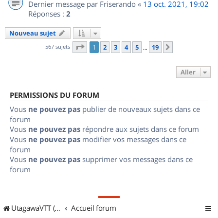
Dernier message par
Friserando
«
13 oct. 2021, 19:02
Réponses :
2
Nouveau sujet
Page
1
sur
19
567 sujets
1
2
3
4
5
19
Suivant
…
Aller
PERMISSIONS DU FORUM
Vous
ne pouvez pas
publier de nouveaux sujets dans ce
forum
Vous
ne pouvez pas
répondre aux sujets dans ce forum
Vous
ne pouvez pas
modifier vos messages dans ce
forum
Vous
ne pouvez pas
supprimer vos messages dans ce
forum
UtagawaVTT (Randos VTT et VTTAE avec traces GPS)
Accueil forum