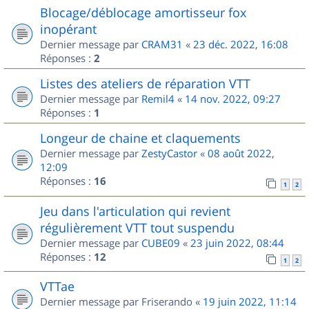
Blocage/déblocage amortisseur fox
inopérant
Dernier message par
CRAM31
«
23 déc. 2022, 16:08
Réponses :
2
Listes des ateliers de réparation VTT
Dernier message par
Remil4
«
14 nov. 2022, 09:27
Réponses :
1
Longeur de chaine et claquements
Dernier message par
ZestyCastor
«
08 août 2022,
12:09
Réponses :
16
1
2
Jeu dans l'articulation qui revient
régulièrement VTT tout suspendu
Dernier message par
CUBE09
«
23 juin 2022, 08:44
Réponses :
12
1
2
VTTae
Dernier message par
Friserando
«
19 juin 2022, 11:14