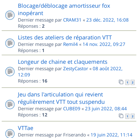
Blocage/déblocage amortisseur fox
inopérant
Dernier message par
CRAM31
«
23 déc. 2022, 16:08
Réponses :
2
Listes des ateliers de réparation VTT
Dernier message par
Remil4
«
14 nov. 2022, 09:27
Réponses :
1
Longeur de chaine et claquements
Dernier message par
ZestyCastor
«
08 août 2022,
12:09
Réponses :
16
1
2
Jeu dans l'articulation qui revient
régulièrement VTT tout suspendu
Dernier message par
CUBE09
«
23 juin 2022, 08:44
Réponses :
12
1
2
VTTae
Dernier message par
Friserando
«
19 juin 2022, 11:14