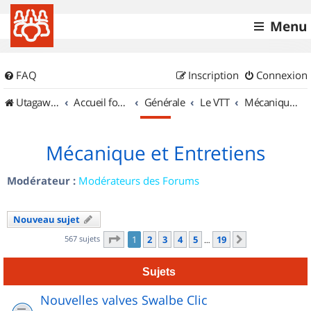
Menu
FAQ
Inscription
Connexion
UtagawaVTT (Randos VTT et VTTAE avec traces GPS)
Accueil forum
Générale
Le VTT
Mécanique et Entretiens
Mécanique et Entretiens
Modérateur :
Modérateurs des Forums
Nouveau sujet
Page
1
sur
19
567 sujets
1
2
3
4
5
19
Suivant
…
Sujets
Nouvelles valves Swalbe Clic