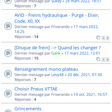
Dernier message par
Sukey
«
28 mars 2022, 18:51
Réponses :
7
AVID - Freins hydraulique - Purge - Elixir,
Code, X0, XX
Dernier message par
Friserando
«
17 mars 2022,
14:25
Réponses :
14
1
2
[Disque de frein] --> Quand les changer ?
Dernier message par
Garik
«
17 mars 2022, 12:01
Réponses :
15
1
2
Renseignement mono plateau
Dernier message par
Levy48
«
20 déc. 2021, 07:30
Réponses :
7
Choisir Pneus VTTAE
Dernier message par
Friserando
«
14 oct. 2021, 16:57
Réponses :
4
Grincements