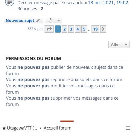
Dernier message par
Friserando
«
13 oct. 2021, 19:02
Réponses :
2
Nouveau sujet
Page
1
sur
19
567 sujets
1
2
3
4
5
19
Suivant
…
Aller
PERMISSIONS DU FORUM
Vous
ne pouvez pas
publier de nouveaux sujets dans ce
forum
Vous
ne pouvez pas
répondre aux sujets dans ce forum
Vous
ne pouvez pas
modifier vos messages dans ce
forum
Vous
ne pouvez pas
supprimer vos messages dans ce
forum
UtagawaVTT (Randos VTT et VTTAE avec traces GPS)
Accueil forum