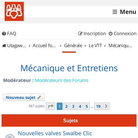
Menu
FAQ
Inscription
Connexion
UtagawaVTT (Randos VTT et VTTAE avec traces GPS)
Accueil forum
Générale
Le VTT
Mécanique et Entretiens
Mécanique et Entretiens
Modérateur :
Modérateurs des Forums
Nouveau sujet
Page
1
sur
19
567 sujets
1
2
3
4
5
19
Suivant
…
Sujets
Nouvelles valves Swalbe Clic