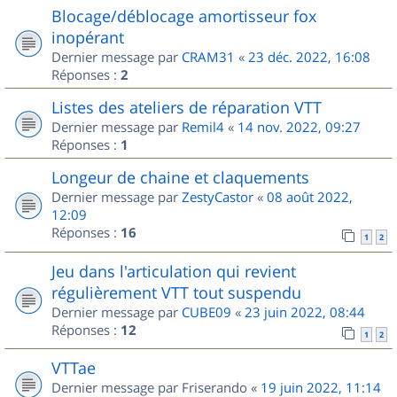
Blocage/déblocage amortisseur fox
inopérant
Dernier message par
CRAM31
«
23 déc. 2022, 16:08
Réponses :
2
Listes des ateliers de réparation VTT
Dernier message par
Remil4
«
14 nov. 2022, 09:27
Réponses :
1
Longeur de chaine et claquements
Dernier message par
ZestyCastor
«
08 août 2022,
12:09
Réponses :
16
1
2
Jeu dans l'articulation qui revient
régulièrement VTT tout suspendu
Dernier message par
CUBE09
«
23 juin 2022, 08:44
Réponses :
12
1
2
VTTae
Dernier message par
Friserando
«
19 juin 2022, 11:14