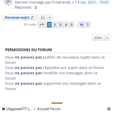
Dernier message par
Friserando
«
13 oct. 2021, 19:02
Réponses :
2
Nouveau sujet
Page
1
sur
19
567 sujets
1
2
3
4
5
19
Suivant
…
Aller
PERMISSIONS DU FORUM
Vous
ne pouvez pas
publier de nouveaux sujets dans ce
forum
Vous
ne pouvez pas
répondre aux sujets dans ce forum
Vous
ne pouvez pas
modifier vos messages dans ce
forum
Vous
ne pouvez pas
supprimer vos messages dans ce
forum
UtagawaVTT (Randos VTT et VTTAE avec traces GPS)
Accueil forum