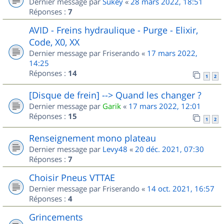
Dernier message par
Sukey
«
28 mars 2022, 18:51
Réponses :
7
AVID - Freins hydraulique - Purge - Elixir,
Code, X0, XX
Dernier message par
Friserando
«
17 mars 2022,
14:25
Réponses :
14
1
2
[Disque de frein] --> Quand les changer ?
Dernier message par
Garik
«
17 mars 2022, 12:01
Réponses :
15
1
2
Renseignement mono plateau
Dernier message par
Levy48
«
20 déc. 2021, 07:30
Réponses :
7
Choisir Pneus VTTAE
Dernier message par
Friserando
«
14 oct. 2021, 16:57
Réponses :
4
Grincements