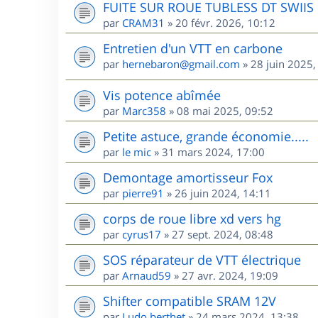
FUITE SUR ROUE TUBLESS DT SWIIS
par
CRAM31
»
20 févr. 2026, 10:12
Entretien d'un VTT en carbone
par
hernebaron@gmail.com
»
28 juin 2025,
Vis potence abîmée
par
Marc358
»
08 mai 2025, 09:52
Petite astuce, grande économie.....
par
le mic
»
31 mars 2024, 17:00
Demontage amortisseur Fox
par
pierre91
»
26 juin 2024, 14:11
corps de roue libre xd vers hg
par
cyrus17
»
27 sept. 2024, 08:48
SOS réparateur de VTT électrique
par
Arnaud59
»
27 avr. 2024, 19:09
Shifter compatible SRAM 12V
par
Ludo.berthet
»
24 mars 2024, 13:38