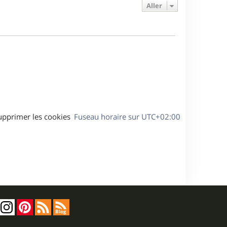
e
e
a
Aller
s
r
s
g
m
s
e
e
a
s
g
s
e
a
g
e
upprimer les cookies
Fuseau horaire sur
UTC+02:00