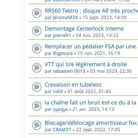
RR560 Tektro : disque AR très proche 
par
JeromeM34
»
15 sept. 2023, 14:39
Demontage Centerlock interne
par
pierre91
»
04 nov. 2023, 14:22
Remplacer un pédalier FSA par une
par
Bigpouce
»
15 nov. 2021, 16:19
VTT qui tire légèrement à droite
par
sebastien 0013
»
03 mai 2023, 22:36
Crevaison en tubeless
par
rv69
»
01 août 2022, 01:43
la chaîne fait un bruit est-ce du à la 
par
sypqys
»
21 avr. 2023, 14:13
Blocage/déblocage amortisseur fox
par
CRAM31
»
22 sept. 2022, 17:05