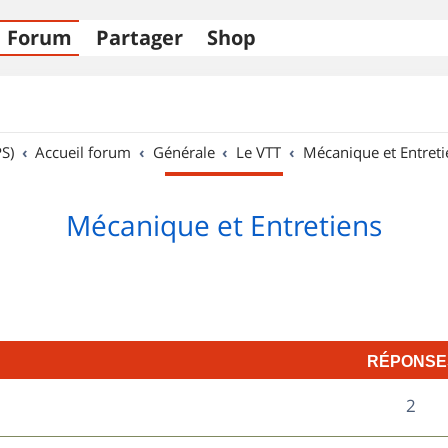
Forum
Partager
Shop
S)
Accueil forum
Générale
Le VTT
Mécanique et Entreti
Mécanique et Entretiens
RÉPONSE
R
2
é