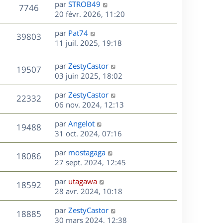
D
par
STROB49
n
V
7746
e
e
20 févr. 2026, 11:20
i
r
u
e
s
D
par
Pat74
n
r
V
39803
e
e
11 juil. 2025, 19:18
i
m
r
u
e
e
s
n
r
s
D
par
ZestyCastor
V
19507
e
i
m
s
e
03 juin 2025, 18:02
e
e
a
r
u
s
r
s
D
g
par
ZestyCastor
n
V
22332
m
s
e
e
e
06 nov. 2024, 12:13
i
e
a
r
u
e
s
s
D
g
par
Angelot
n
r
V
19488
s
e
e
e
31 oct. 2024, 07:16
i
m
a
r
u
e
e
s
D
g
par
mostagaga
n
r
V
s
18086
e
e
e
27 sept. 2024, 12:45
i
m
s
r
u
e
e
a
s
D
par
utagawa
n
r
V
s
18592
g
e
e
28 avr. 2024, 10:18
i
m
s
e
r
u
e
e
a
s
D
par
ZestyCastor
n
r
V
s
18885
g
e
e
30 mars 2024, 12:38
i
m
s