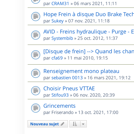
par
CRAM31
»
06 mars 2021, 11:11
Hope Frein à disque Duo Brake Tech
par
Sukey
»
07 nov. 2021, 11:18
AVID - Freins hydraulique - Purge - El
par
Systembib
»
25 oct. 2012, 11:37
[Disque de frein] --> Quand les chan
par
cfa69
»
11 mai 2010, 19:15
Renseignement mono plateau
par
sebastien 0013
»
16 mars 2021, 19:12
Choisir Pneus VTTAE
par
Stifou93
»
06 nov. 2020, 20:39
Grincements
par
Friserando
»
13 oct. 2021, 17:00
Nouveau sujet