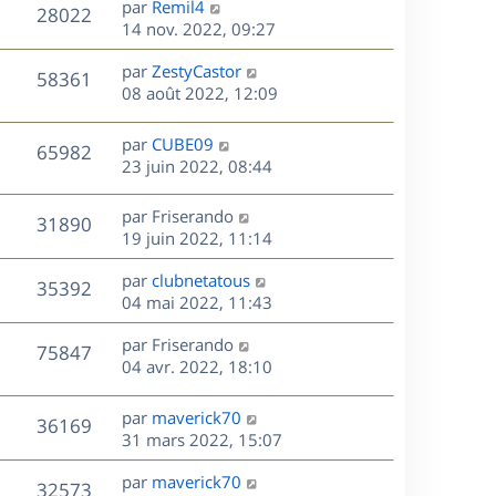
r
s
D
par
Remil4
n
V
28022
e
m
s
e
e
14 nov. 2022, 09:27
i
e
a
r
u
e
s
s
D
g
par
ZestyCastor
n
r
V
58361
s
e
e
e
08 août 2022, 12:09
i
m
a
r
u
e
e
s
g
n
r
s
D
par
CUBE09
V
65982
e
e
i
m
s
e
23 juin 2022, 08:44
e
e
a
r
u
s
r
s
g
n
D
par
Friserando
V
31890
m
s
e
e
i
e
19 juin 2022, 11:14
e
a
e
r
u
s
s
g
r
D
par
clubnetatous
n
V
35392
s
e
m
e
e
04 mai 2022, 11:43
i
a
e
r
u
e
g
s
s
D
par
Friserando
n
r
V
75847
e
s
e
e
04 avr. 2022, 18:10
i
m
a
r
u
e
e
s
g
n
r
s
D
par
maverick70
V
36169
e
e
i
m
s
e
31 mars 2022, 15:07
e
e
a
r
u
s
r
s
D
g
par
maverick70
n
V
32573