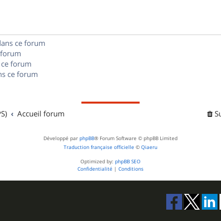
e
o
s
s
n
e
dans ce forum
s
s
 forum
e
 ce forum
s ce forum
s
S)
Accueil forum
S
Développé par
phpBB
® Forum Software © phpBB Limited
Traduction française officielle
©
Qiaeru
Optimized by:
phpBB SEO
Confidentialité
|
Conditions