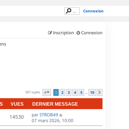
Connexion
Inscription
Connexion
ens
Page
1
sur
19
567 sujets
1
2
3
4
5
19
Suivant
…
S
VUES
DERNIER MESSAGE
D
par
STROB49
V
14530
e
07 mars 2026, 10:00
r
u