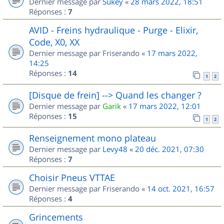
Dernier message par
Sukey
«
28 mars 2022, 18:51
Réponses :
7
AVID - Freins hydraulique - Purge - Elixir,
Code, X0, XX
Dernier message par
Friserando
«
17 mars 2022,
14:25
Réponses :
14
1
2
[Disque de frein] --> Quand les changer ?
Dernier message par
Garik
«
17 mars 2022, 12:01
Réponses :
15
1
2
Renseignement mono plateau
Dernier message par
Levy48
«
20 déc. 2021, 07:30
Réponses :
7
Choisir Pneus VTTAE
Dernier message par
Friserando
«
14 oct. 2021, 16:57
Réponses :
4
Grincements