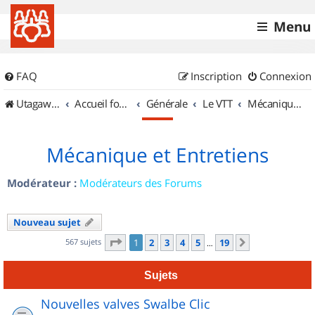
Menu
FAQ
Inscription
Connexion
UtagawaVTT (Randos VTT et VTTAE avec traces GPS)
Accueil forum
Générale
Le VTT
Mécanique et Entretiens
Mécanique et Entretiens
Modérateur :
Modérateurs des Forums
Nouveau sujet
Page
1
sur
19
567 sujets
1
2
3
4
5
19
Suivant
…
Sujets
Nouvelles valves Swalbe Clic