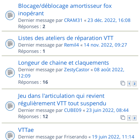
Blocage/déblocage amortisseur fox
inopérant
Dernier message par
CRAM31
«
23 déc. 2022, 16:08
Réponses :
2
Listes des ateliers de réparation VTT
Dernier message par
Remil4
«
14 nov. 2022, 09:27
Réponses :
1
Longeur de chaine et claquements
Dernier message par
ZestyCastor
«
08 août 2022,
12:09
Réponses :
16
1
2
Jeu dans l'articulation qui revient
régulièrement VTT tout suspendu
Dernier message par
CUBE09
«
23 juin 2022, 08:44
Réponses :
12
1
2
VTTae
Dernier message par
Friserando
«
19 juin 2022, 11:14