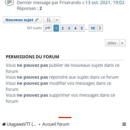
Dernier message par
Friserando
«
13 oct. 2021, 19:02
Réponses :
2
Nouveau sujet
Page
1
sur
19
567 sujets
1
2
3
4
5
19
Suivant
…
Aller
PERMISSIONS DU FORUM
Vous
ne pouvez pas
publier de nouveaux sujets dans ce
forum
Vous
ne pouvez pas
répondre aux sujets dans ce forum
Vous
ne pouvez pas
modifier vos messages dans ce
forum
Vous
ne pouvez pas
supprimer vos messages dans ce
forum
UtagawaVTT (Randos VTT et VTTAE avec traces GPS)
Accueil forum