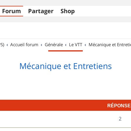
Forum
Partager
Shop
S)
Accueil forum
Générale
Le VTT
Mécanique et Entreti
Mécanique et Entretiens
RÉPONSE
R
2
é