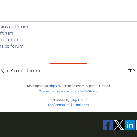
e
o
s
s
n
e
dans ce forum
s
s
 forum
e
 ce forum
s ce forum
s
S)
Accueil forum
S
Développé par
phpBB
® Forum Software © phpBB Limited
Traduction française officielle
©
Qiaeru
Optimized by:
phpBB SEO
Confidentialité
|
Conditions