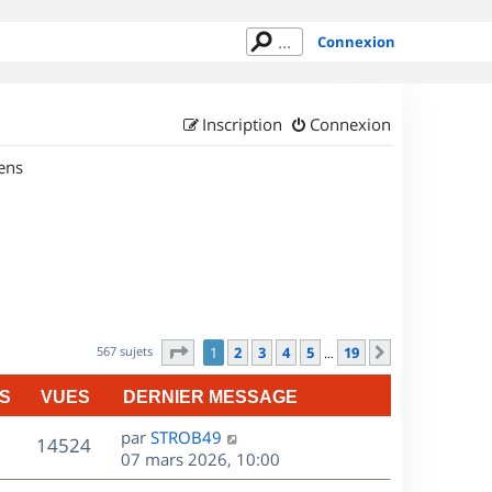
Connexion
Inscription
Connexion
ens
Page
1
sur
19
567 sujets
1
2
3
4
5
19
Suivant
…
S
VUES
DERNIER MESSAGE
D
par
STROB49
V
14524
e
07 mars 2026, 10:00
r
u