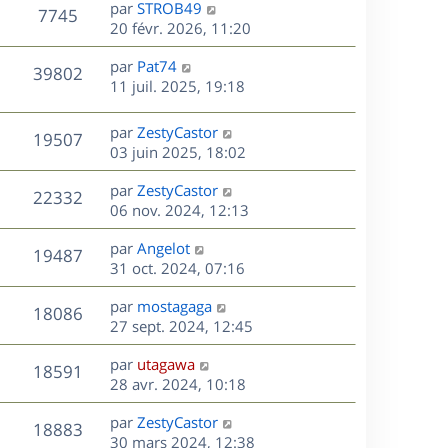
D
par
STROB49
n
V
7745
e
e
20 févr. 2026, 11:20
i
r
u
e
s
D
par
Pat74
n
r
V
39802
e
e
11 juil. 2025, 19:18
i
m
r
u
e
e
s
n
r
s
D
par
ZestyCastor
V
19507
e
i
m
s
e
03 juin 2025, 18:02
e
e
a
r
u
s
r
s
D
g
par
ZestyCastor
n
V
22332
m
s
e
e
e
06 nov. 2024, 12:13
i
e
a
r
u
e
s
s
D
g
par
Angelot
n
r
V
19487
s
e
e
e
31 oct. 2024, 07:16
i
m
a
r
u
e
e
s
D
g
par
mostagaga
n
r
V
s
18086
e
e
e
27 sept. 2024, 12:45
i
m
s
r
u
e
e
a
s
D
par
utagawa
n
r
V
s
18591
g
e
e
28 avr. 2024, 10:18
i
m
s
e
r
u
e
e
a
s
D
par
ZestyCastor
n
r
V
s
18883
g
e
e
30 mars 2024, 12:38
i
m
s