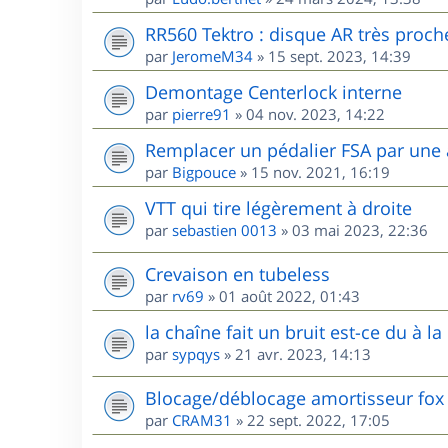
RR560 Tektro : disque AR très proche 
par
JeromeM34
»
15 sept. 2023, 14:39
Demontage Centerlock interne
par
pierre91
»
04 nov. 2023, 14:22
Remplacer un pédalier FSA par une
par
Bigpouce
»
15 nov. 2021, 16:19
VTT qui tire légèrement à droite
par
sebastien 0013
»
03 mai 2023, 22:36
Crevaison en tubeless
par
rv69
»
01 août 2022, 01:43
la chaîne fait un bruit est-ce du à la 
par
sypqys
»
21 avr. 2023, 14:13
Blocage/déblocage amortisseur fox
par
CRAM31
»
22 sept. 2022, 17:05