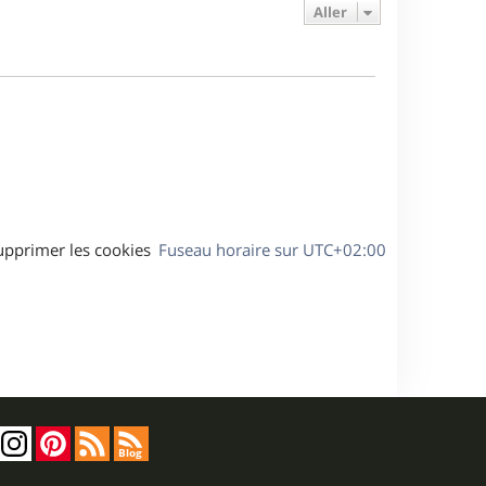
e
e
a
Aller
s
r
s
g
m
s
e
e
a
s
g
s
e
a
g
e
upprimer les cookies
Fuseau horaire sur
UTC+02:00