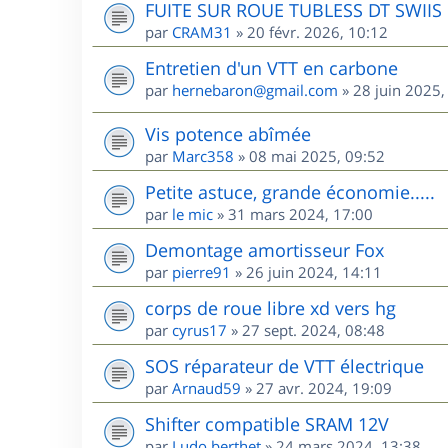
FUITE SUR ROUE TUBLESS DT SWIIS
par
CRAM31
»
20 févr. 2026, 10:12
Entretien d'un VTT en carbone
par
hernebaron@gmail.com
»
28 juin 2025,
Vis potence abîmée
par
Marc358
»
08 mai 2025, 09:52
Petite astuce, grande économie.....
par
le mic
»
31 mars 2024, 17:00
Demontage amortisseur Fox
par
pierre91
»
26 juin 2024, 14:11
corps de roue libre xd vers hg
par
cyrus17
»
27 sept. 2024, 08:48
SOS réparateur de VTT électrique
par
Arnaud59
»
27 avr. 2024, 19:09
Shifter compatible SRAM 12V
par
Ludo.berthet
»
24 mars 2024, 13:38