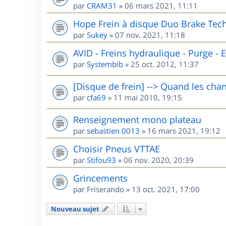
par
CRAM31
»
06 mars 2021, 11:11
Hope Frein à disque Duo Brake Tech
par
Sukey
»
07 nov. 2021, 11:18
AVID - Freins hydraulique - Purge - El
par
Systembib
»
25 oct. 2012, 11:37
[Disque de frein] --> Quand les chan
par
cfa69
»
11 mai 2010, 19:15
Renseignement mono plateau
par
sebastien 0013
»
16 mars 2021, 19:12
Choisir Pneus VTTAE
par
Stifou93
»
06 nov. 2020, 20:39
Grincements
par
Friserando
»
13 oct. 2021, 17:00
Nouveau sujet