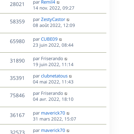
r
s
D
par
Remil4
n
V
28021
e
m
s
e
e
14 nov. 2022, 09:27
i
e
a
r
u
e
s
s
D
g
par
ZestyCastor
n
r
V
58359
s
e
e
e
08 août 2022, 12:09
i
m
a
r
u
e
e
s
g
n
r
s
D
par
CUBE09
V
65980
e
e
i
m
s
e
23 juin 2022, 08:44
e
e
a
r
u
s
r
s
g
n
D
par
Friserando
V
31890
m
s
e
e
i
e
19 juin 2022, 11:14
e
a
e
r
u
s
s
g
r
D
par
clubnetatous
n
V
35391
s
e
m
e
e
04 mai 2022, 11:43
i
a
e
r
u
e
g
s
s
D
par
Friserando
n
r
V
75846
e
s
e
e
04 avr. 2022, 18:10
i
m
a
r
u
e
e
s
g
n
r
s
D
par
maverick70
V
36167
e
e
i
m
s
e
31 mars 2022, 15:07
e
e
a
r
u
s
r
s
D
g
par
maverick70
n
V
32573