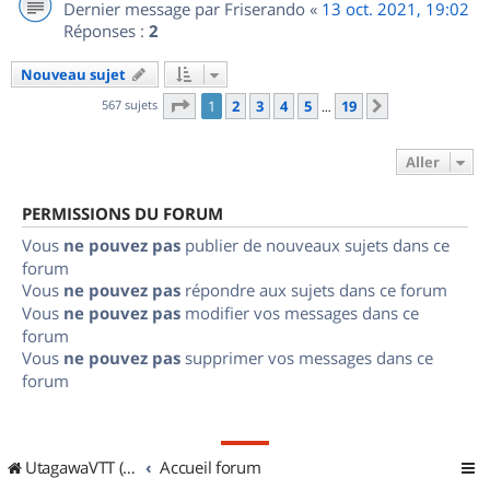
Dernier message par
Friserando
«
13 oct. 2021, 19:02
Réponses :
2
Nouveau sujet
Page
1
sur
19
567 sujets
1
2
3
4
5
19
Suivant
…
Aller
PERMISSIONS DU FORUM
Vous
ne pouvez pas
publier de nouveaux sujets dans ce
forum
Vous
ne pouvez pas
répondre aux sujets dans ce forum
Vous
ne pouvez pas
modifier vos messages dans ce
forum
Vous
ne pouvez pas
supprimer vos messages dans ce
forum
UtagawaVTT (Randos VTT et VTTAE avec traces GPS)
Accueil forum