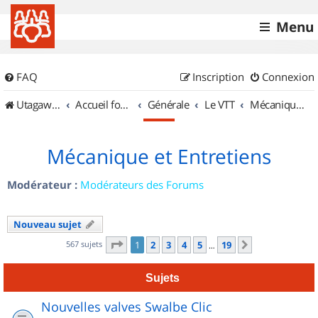
Menu
FAQ
Inscription
Connexion
UtagawaVTT (Randos VTT et VTTAE avec traces GPS)
Accueil forum
Générale
Le VTT
Mécanique et Entretiens
Mécanique et Entretiens
Modérateur :
Modérateurs des Forums
Nouveau sujet
Page
1
sur
19
567 sujets
1
2
3
4
5
19
Suivant
…
Sujets
Nouvelles valves Swalbe Clic