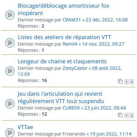
Blocage/déblocage amortisseur fox
inopérant
Dernier message par
CRAM31
«
23 déc. 2022, 16:08
Réponses :
2
Listes des ateliers de réparation VTT
Dernier message par
Remil4
«
14 nov. 2022, 09:27
Réponses :
1
Longeur de chaine et claquements
Dernier message par
ZestyCastor
«
08 août 2022,
12:09
Réponses :
16
1
2
Jeu dans l'articulation qui revient
régulièrement VTT tout suspendu
Dernier message par
CUBE09
«
23 juin 2022, 08:44
Réponses :
12
1
2
VTTae
Dernier message par
Friserando
«
19 juin 2022, 11:14