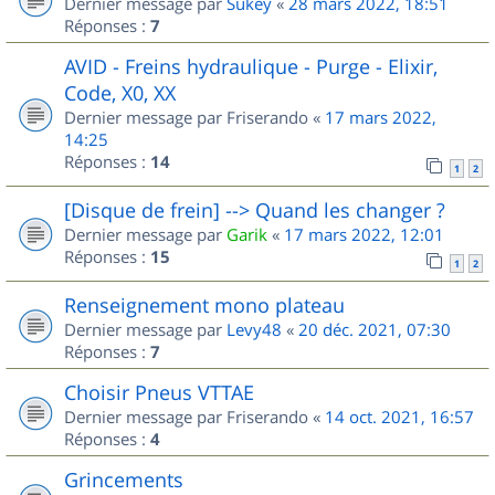
Dernier message par
Sukey
«
28 mars 2022, 18:51
Réponses :
7
AVID - Freins hydraulique - Purge - Elixir,
Code, X0, XX
Dernier message par
Friserando
«
17 mars 2022,
14:25
Réponses :
14
1
2
[Disque de frein] --> Quand les changer ?
Dernier message par
Garik
«
17 mars 2022, 12:01
Réponses :
15
1
2
Renseignement mono plateau
Dernier message par
Levy48
«
20 déc. 2021, 07:30
Réponses :
7
Choisir Pneus VTTAE
Dernier message par
Friserando
«
14 oct. 2021, 16:57
Réponses :
4
Grincements