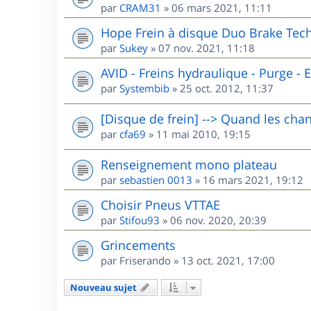
par
CRAM31
»
06 mars 2021, 11:11
Hope Frein à disque Duo Brake Tech
par
Sukey
»
07 nov. 2021, 11:18
AVID - Freins hydraulique - Purge - El
par
Systembib
»
25 oct. 2012, 11:37
[Disque de frein] --> Quand les chan
par
cfa69
»
11 mai 2010, 19:15
Renseignement mono plateau
par
sebastien 0013
»
16 mars 2021, 19:12
Choisir Pneus VTTAE
par
Stifou93
»
06 nov. 2020, 20:39
Grincements
par
Friserando
»
13 oct. 2021, 17:00
Nouveau sujet