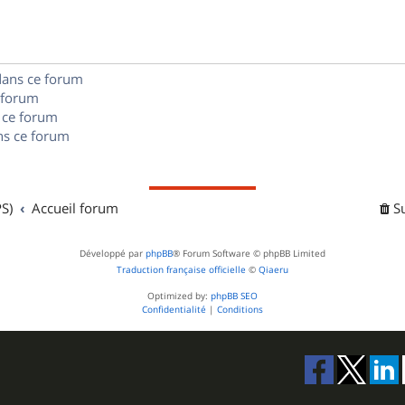
e
o
s
s
n
e
dans ce forum
s
s
 forum
e
 ce forum
s ce forum
s
S)
Accueil forum
S
Développé par
phpBB
® Forum Software © phpBB Limited
Traduction française officielle
©
Qiaeru
Optimized by:
phpBB SEO
Confidentialité
|
Conditions