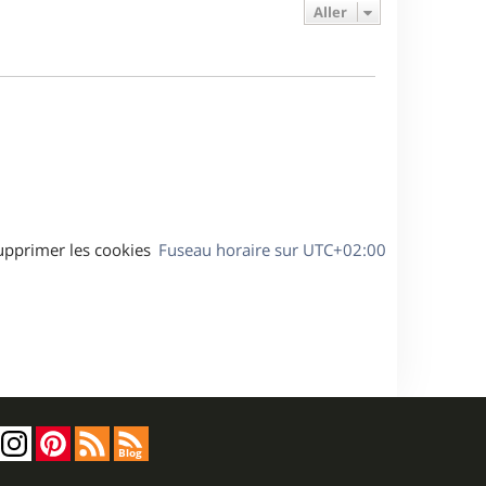
e
e
a
Aller
s
r
s
g
m
s
e
e
a
s
g
s
e
a
g
e
upprimer les cookies
Fuseau horaire sur
UTC+02:00