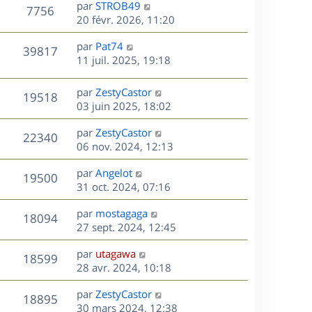
D
par
STROB49
n
V
7756
e
e
20 févr. 2026, 11:20
i
r
u
e
s
D
par
Pat74
n
r
V
39817
e
e
11 juil. 2025, 19:18
i
m
r
u
e
e
s
n
r
s
D
par
ZestyCastor
V
19518
e
i
m
s
e
03 juin 2025, 18:02
e
e
a
r
u
s
r
s
D
g
par
ZestyCastor
n
V
22340
m
s
e
e
e
06 nov. 2024, 12:13
i
e
a
r
u
e
s
s
D
g
par
Angelot
n
r
V
19500
s
e
e
e
31 oct. 2024, 07:16
i
m
a
r
u
e
e
s
D
g
par
mostagaga
n
r
V
s
18094
e
e
e
27 sept. 2024, 12:45
i
m
s
r
u
e
e
a
s
D
par
utagawa
n
r
V
s
18599
g
e
e
28 avr. 2024, 10:18
i
m
s
e
r
u
e
e
a
s
D
par
ZestyCastor
n
r
V
s
18895
g
e
e
30 mars 2024, 12:38
i
m
s