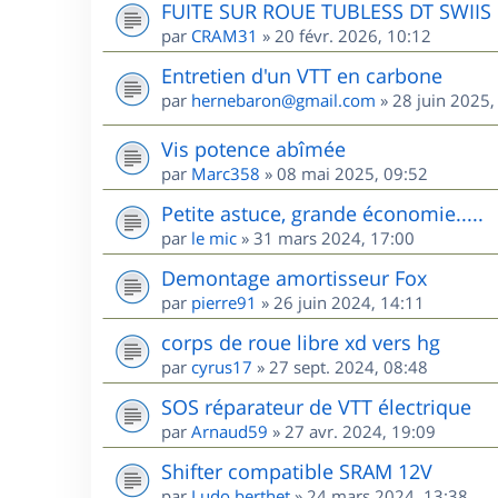
FUITE SUR ROUE TUBLESS DT SWIIS
par
CRAM31
»
20 févr. 2026, 10:12
Entretien d'un VTT en carbone
par
hernebaron@gmail.com
»
28 juin 2025,
Vis potence abîmée
par
Marc358
»
08 mai 2025, 09:52
Petite astuce, grande économie.....
par
le mic
»
31 mars 2024, 17:00
Demontage amortisseur Fox
par
pierre91
»
26 juin 2024, 14:11
corps de roue libre xd vers hg
par
cyrus17
»
27 sept. 2024, 08:48
SOS réparateur de VTT électrique
par
Arnaud59
»
27 avr. 2024, 19:09
Shifter compatible SRAM 12V
par
Ludo.berthet
»
24 mars 2024, 13:38