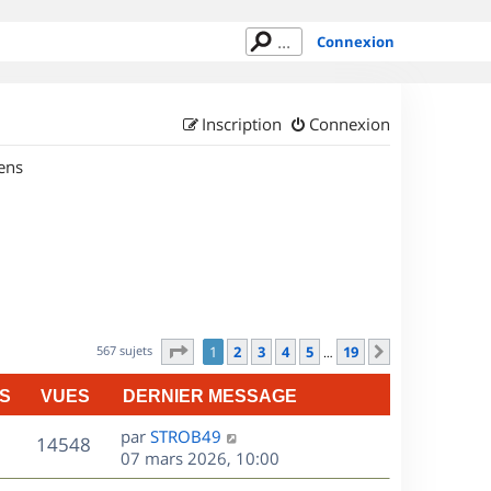
Connexion
Inscription
Connexion
ens
Page
1
sur
19
567 sujets
1
2
3
4
5
19
Suivant
…
S
VUES
DERNIER MESSAGE
D
par
STROB49
V
14548
e
07 mars 2026, 10:00
r
u