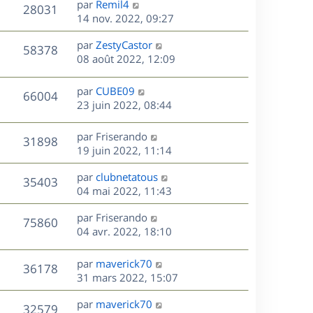
r
s
D
par
Remil4
n
V
28031
e
m
s
e
e
14 nov. 2022, 09:27
i
e
a
r
u
e
s
s
D
g
par
ZestyCastor
n
r
V
58378
s
e
e
e
08 août 2022, 12:09
i
m
a
r
u
e
e
s
g
n
r
s
D
par
CUBE09
V
66004
e
e
i
m
s
e
23 juin 2022, 08:44
e
e
a
r
u
s
r
s
g
n
D
par
Friserando
V
31898
m
s
e
e
i
e
19 juin 2022, 11:14
e
a
e
r
u
s
s
g
r
D
par
clubnetatous
n
V
35403
s
e
m
e
e
04 mai 2022, 11:43
i
a
e
r
u
e
g
s
s
D
par
Friserando
n
r
V
75860
e
s
e
e
04 avr. 2022, 18:10
i
m
a
r
u
e
e
s
g
n
r
s
D
par
maverick70
V
36178
e
e
i
m
s
e
31 mars 2022, 15:07
e
e
a
r
u
s
r
s
D
g
par
maverick70
n
V
32579