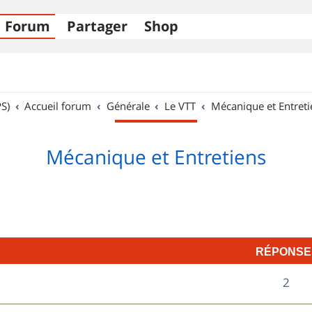
Forum
Partager
Shop
S)
Accueil forum
Générale
Le VTT
Mécanique et Entreti
Mécanique et Entretiens
RÉPONSE
R
2
é