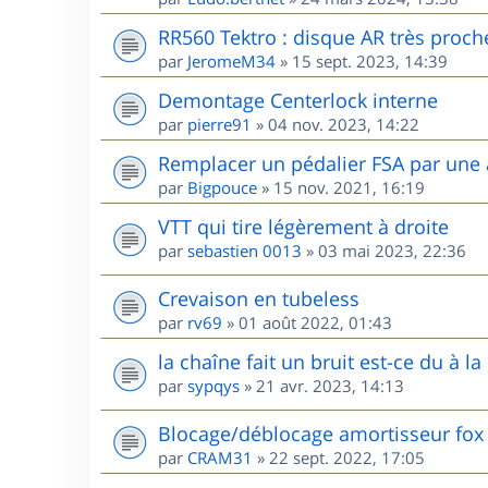
RR560 Tektro : disque AR très proche 
par
JeromeM34
»
15 sept. 2023, 14:39
Demontage Centerlock interne
par
pierre91
»
04 nov. 2023, 14:22
Remplacer un pédalier FSA par une
par
Bigpouce
»
15 nov. 2021, 16:19
VTT qui tire légèrement à droite
par
sebastien 0013
»
03 mai 2023, 22:36
Crevaison en tubeless
par
rv69
»
01 août 2022, 01:43
la chaîne fait un bruit est-ce du à la 
par
sypqys
»
21 avr. 2023, 14:13
Blocage/déblocage amortisseur fox
par
CRAM31
»
22 sept. 2022, 17:05