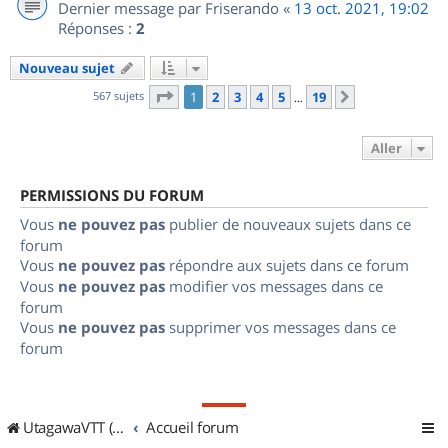
Dernier message par
Friserando
«
13 oct. 2021, 19:02
Réponses :
2
Nouveau sujet
Page
1
sur
19
567 sujets
1
2
3
4
5
19
Suivant
…
Aller
PERMISSIONS DU FORUM
Vous
ne pouvez pas
publier de nouveaux sujets dans ce
forum
Vous
ne pouvez pas
répondre aux sujets dans ce forum
Vous
ne pouvez pas
modifier vos messages dans ce
forum
Vous
ne pouvez pas
supprimer vos messages dans ce
forum
UtagawaVTT (Randos VTT et VTTAE avec traces GPS)
Accueil forum