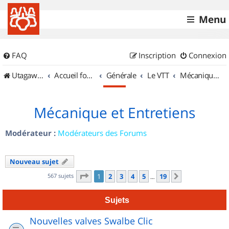
Menu
FAQ
Inscription
Connexion
UtagawaVTT (Randos VTT et VTTAE avec traces GPS)
Accueil forum
Générale
Le VTT
Mécanique et Entretiens
Mécanique et Entretiens
Modérateur :
Modérateurs des Forums
Nouveau sujet
Page
1
sur
19
567 sujets
1
2
3
4
5
19
Suivant
…
Sujets
Nouvelles valves Swalbe Clic