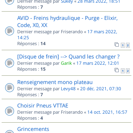
Dernier message par
Sukey
«
28 mars 2022, 18:51
Réponses :
7
AVID - Freins hydraulique - Purge - Elixir,
Code, X0, XX
Dernier message par
Friserando
«
17 mars 2022,
14:25
Réponses :
14
1
2
[Disque de frein] --> Quand les changer ?
Dernier message par
Garik
«
17 mars 2022, 12:01
Réponses :
15
1
2
Renseignement mono plateau
Dernier message par
Levy48
«
20 déc. 2021, 07:30
Réponses :
7
Choisir Pneus VTTAE
Dernier message par
Friserando
«
14 oct. 2021, 16:57
Réponses :
4
Grincements