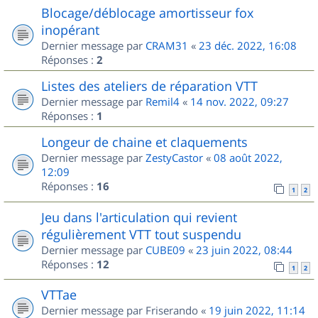
Blocage/déblocage amortisseur fox
inopérant
Dernier message par
CRAM31
«
23 déc. 2022, 16:08
Réponses :
2
Listes des ateliers de réparation VTT
Dernier message par
Remil4
«
14 nov. 2022, 09:27
Réponses :
1
Longeur de chaine et claquements
Dernier message par
ZestyCastor
«
08 août 2022,
12:09
Réponses :
16
1
2
Jeu dans l'articulation qui revient
régulièrement VTT tout suspendu
Dernier message par
CUBE09
«
23 juin 2022, 08:44
Réponses :
12
1
2
VTTae
Dernier message par
Friserando
«
19 juin 2022, 11:14