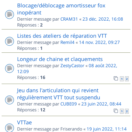
Blocage/déblocage amortisseur fox
inopérant
Dernier message par
CRAM31
«
23 déc. 2022, 16:08
Réponses :
2
Listes des ateliers de réparation VTT
Dernier message par
Remil4
«
14 nov. 2022, 09:27
Réponses :
1
Longeur de chaine et claquements
Dernier message par
ZestyCastor
«
08 août 2022,
12:09
Réponses :
16
1
2
Jeu dans l'articulation qui revient
régulièrement VTT tout suspendu
Dernier message par
CUBE09
«
23 juin 2022, 08:44
Réponses :
12
1
2
VTTae
Dernier message par
Friserando
«
19 juin 2022, 11:14