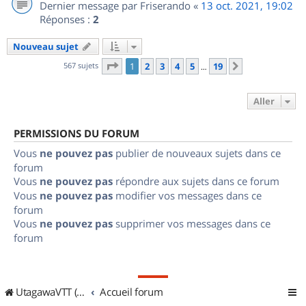
Dernier message par
Friserando
«
13 oct. 2021, 19:02
Réponses :
2
Nouveau sujet
Page
1
sur
19
567 sujets
1
2
3
4
5
19
Suivant
…
Aller
PERMISSIONS DU FORUM
Vous
ne pouvez pas
publier de nouveaux sujets dans ce
forum
Vous
ne pouvez pas
répondre aux sujets dans ce forum
Vous
ne pouvez pas
modifier vos messages dans ce
forum
Vous
ne pouvez pas
supprimer vos messages dans ce
forum
UtagawaVTT (Randos VTT et VTTAE avec traces GPS)
Accueil forum