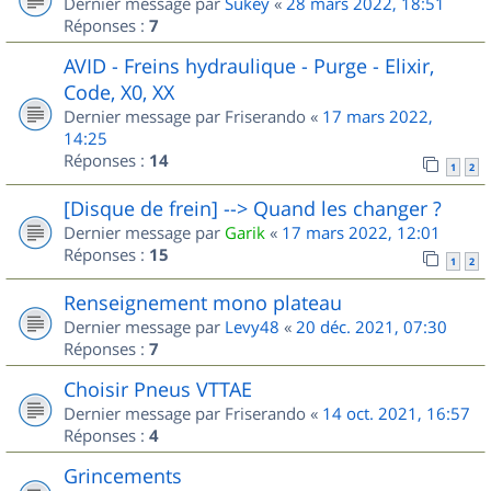
Dernier message par
Sukey
«
28 mars 2022, 18:51
Réponses :
7
AVID - Freins hydraulique - Purge - Elixir,
Code, X0, XX
Dernier message par
Friserando
«
17 mars 2022,
14:25
Réponses :
14
1
2
[Disque de frein] --> Quand les changer ?
Dernier message par
Garik
«
17 mars 2022, 12:01
Réponses :
15
1
2
Renseignement mono plateau
Dernier message par
Levy48
«
20 déc. 2021, 07:30
Réponses :
7
Choisir Pneus VTTAE
Dernier message par
Friserando
«
14 oct. 2021, 16:57
Réponses :
4
Grincements