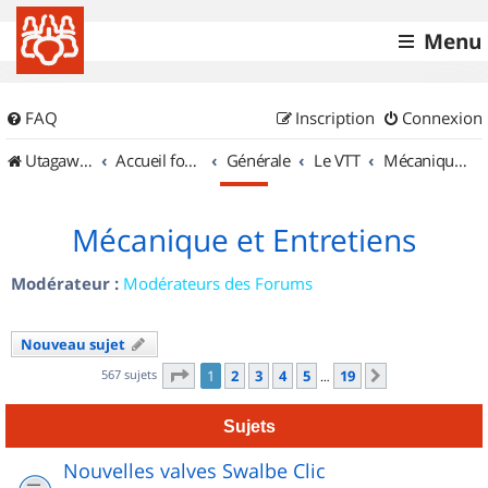
Menu
FAQ
Inscription
Connexion
UtagawaVTT (Randos VTT et VTTAE avec traces GPS)
Accueil forum
Générale
Le VTT
Mécanique et Entretiens
Mécanique et Entretiens
Modérateur :
Modérateurs des Forums
Nouveau sujet
Page
1
sur
19
567 sujets
1
2
3
4
5
19
Suivant
…
Sujets
Nouvelles valves Swalbe Clic