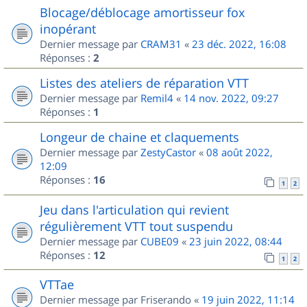
Blocage/déblocage amortisseur fox
inopérant
Dernier message par
CRAM31
«
23 déc. 2022, 16:08
Réponses :
2
Listes des ateliers de réparation VTT
Dernier message par
Remil4
«
14 nov. 2022, 09:27
Réponses :
1
Longeur de chaine et claquements
Dernier message par
ZestyCastor
«
08 août 2022,
12:09
Réponses :
16
1
2
Jeu dans l'articulation qui revient
régulièrement VTT tout suspendu
Dernier message par
CUBE09
«
23 juin 2022, 08:44
Réponses :
12
1
2
VTTae
Dernier message par
Friserando
«
19 juin 2022, 11:14