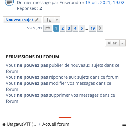
Dernier message par
Friserando
«
13 oct. 2021, 19:02
Réponses :
2
Nouveau sujet
Page
1
sur
19
567 sujets
1
2
3
4
5
19
Suivant
…
Aller
PERMISSIONS DU FORUM
Vous
ne pouvez pas
publier de nouveaux sujets dans ce
forum
Vous
ne pouvez pas
répondre aux sujets dans ce forum
Vous
ne pouvez pas
modifier vos messages dans ce
forum
Vous
ne pouvez pas
supprimer vos messages dans ce
forum
UtagawaVTT (Randos VTT et VTTAE avec traces GPS)
Accueil forum