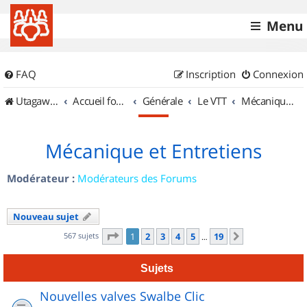
Menu
FAQ
Inscription
Connexion
UtagawaVTT (Randos VTT et VTTAE avec traces GPS)
Accueil forum
Générale
Le VTT
Mécanique et Entretiens
Mécanique et Entretiens
Modérateur :
Modérateurs des Forums
Nouveau sujet
Page
1
sur
19
567 sujets
1
2
3
4
5
19
Suivant
…
Sujets
Nouvelles valves Swalbe Clic