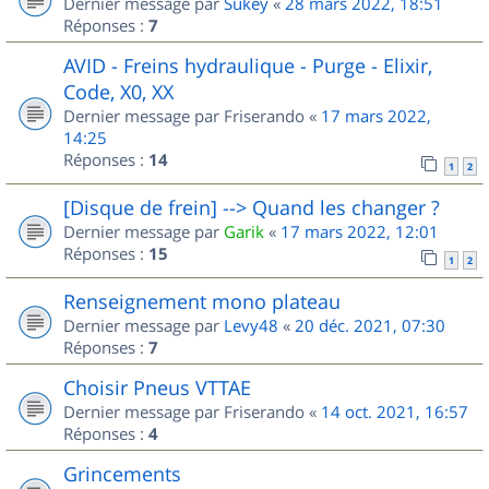
Dernier message par
Sukey
«
28 mars 2022, 18:51
Réponses :
7
AVID - Freins hydraulique - Purge - Elixir,
Code, X0, XX
Dernier message par
Friserando
«
17 mars 2022,
14:25
Réponses :
14
1
2
[Disque de frein] --> Quand les changer ?
Dernier message par
Garik
«
17 mars 2022, 12:01
Réponses :
15
1
2
Renseignement mono plateau
Dernier message par
Levy48
«
20 déc. 2021, 07:30
Réponses :
7
Choisir Pneus VTTAE
Dernier message par
Friserando
«
14 oct. 2021, 16:57
Réponses :
4
Grincements