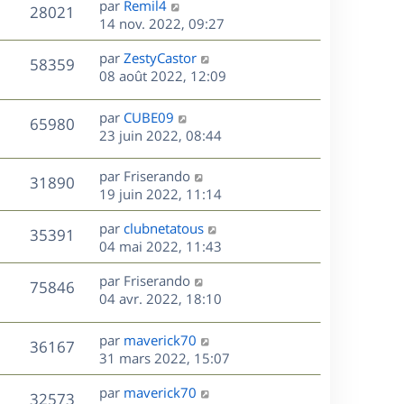
r
s
D
par
Remil4
n
V
28021
e
m
s
e
e
14 nov. 2022, 09:27
i
e
a
r
u
e
s
s
D
g
par
ZestyCastor
n
r
V
58359
s
e
e
e
08 août 2022, 12:09
i
m
a
r
u
e
e
s
g
n
r
s
D
par
CUBE09
V
65980
e
e
i
m
s
e
23 juin 2022, 08:44
e
e
a
r
u
s
r
s
g
n
D
par
Friserando
V
31890
m
s
e
e
i
e
19 juin 2022, 11:14
e
a
e
r
u
s
s
g
r
D
par
clubnetatous
n
V
35391
s
e
m
e
e
04 mai 2022, 11:43
i
a
e
r
u
e
g
s
s
D
par
Friserando
n
r
V
75846
e
s
e
e
04 avr. 2022, 18:10
i
m
a
r
u
e
e
s
g
n
r
s
D
par
maverick70
V
36167
e
e
i
m
s
e
31 mars 2022, 15:07
e
e
a
r
u
s
r
s
D
g
par
maverick70
n
V
32573