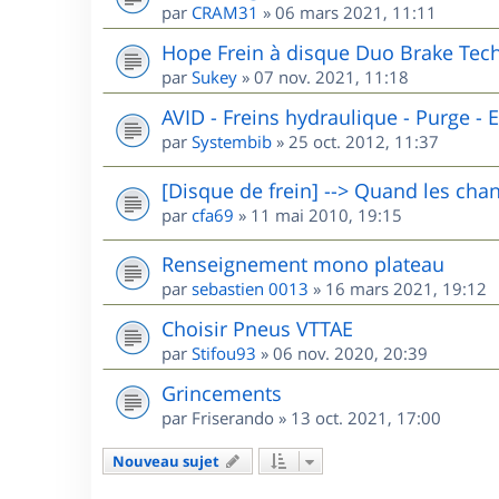
par
CRAM31
»
06 mars 2021, 11:11
Hope Frein à disque Duo Brake Tech
par
Sukey
»
07 nov. 2021, 11:18
AVID - Freins hydraulique - Purge - El
par
Systembib
»
25 oct. 2012, 11:37
[Disque de frein] --> Quand les chan
par
cfa69
»
11 mai 2010, 19:15
Renseignement mono plateau
par
sebastien 0013
»
16 mars 2021, 19:12
Choisir Pneus VTTAE
par
Stifou93
»
06 nov. 2020, 20:39
Grincements
par
Friserando
»
13 oct. 2021, 17:00
Nouveau sujet