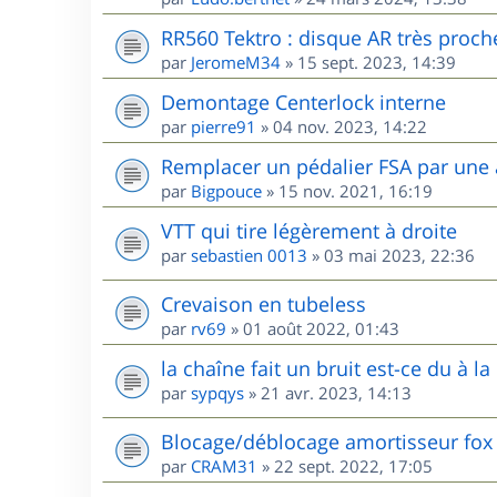
RR560 Tektro : disque AR très proche 
par
JeromeM34
»
15 sept. 2023, 14:39
Demontage Centerlock interne
par
pierre91
»
04 nov. 2023, 14:22
Remplacer un pédalier FSA par une
par
Bigpouce
»
15 nov. 2021, 16:19
VTT qui tire légèrement à droite
par
sebastien 0013
»
03 mai 2023, 22:36
Crevaison en tubeless
par
rv69
»
01 août 2022, 01:43
la chaîne fait un bruit est-ce du à la 
par
sypqys
»
21 avr. 2023, 14:13
Blocage/déblocage amortisseur fox
par
CRAM31
»
22 sept. 2022, 17:05