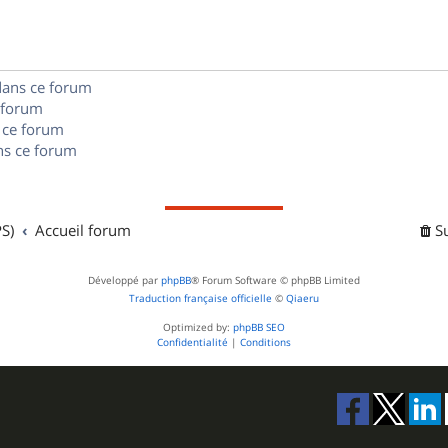
e
o
s
s
n
e
dans ce forum
s
s
 forum
e
 ce forum
s ce forum
s
S)
Accueil forum
S
Développé par
phpBB
® Forum Software © phpBB Limited
Traduction française officielle
©
Qiaeru
Optimized by:
phpBB SEO
Confidentialité
|
Conditions