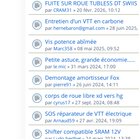
FUITE SUR ROUE TUBLESS DT SWIIS
par
CRAM31
»
20 févr. 2026, 10:12
Entretien d'un VTT en carbone
par
hernebaron@gmail.com
»
28 juin 2025,
Vis potence abîmée
par
Marc358
»
08 mai 2025, 09:52
Petite astuce, grande économie.....
par
le mic
»
31 mars 2024, 17:00
Demontage amortisseur Fox
par
pierre91
»
26 juin 2024, 14:11
corps de roue libre xd vers hg
par
cyrus17
»
27 sept. 2024, 08:48
SOS réparateur de VTT électrique
par
Arnaud59
»
27 avr. 2024, 19:09
Shifter compatible SRAM 12V
par
Ludo.berthet
»
24 mars 2024, 13:38