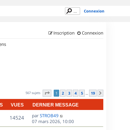
Connexion
Inscription
Connexion
ens
Page
1
sur
19
567 sujets
1
2
3
4
5
19
Suivant
…
S
VUES
DERNIER MESSAGE
D
par
STROB49
V
14524
e
07 mars 2026, 10:00
r
u