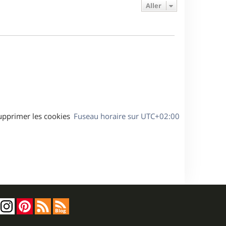
e
e
a
Aller
s
r
s
g
m
s
e
e
a
s
g
s
e
a
g
e
upprimer les cookies
Fuseau horaire sur
UTC+02:00