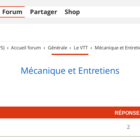
Forum
Partager
Shop
S)
Accueil forum
Générale
Le VTT
Mécanique et Entreti
Mécanique et Entretiens
RÉPONSE
R
2
é