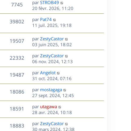
D
par
STROB49
n
V
7745
e
e
20 févr. 2026, 11:20
i
r
u
e
s
D
par
Pat74
n
r
V
39802
e
e
11 juil. 2025, 19:18
i
m
r
u
e
e
s
n
r
s
D
par
ZestyCastor
V
19507
e
i
m
s
e
03 juin 2025, 18:02
e
e
a
r
u
s
r
s
D
g
par
ZestyCastor
n
V
22332
m
s
e
e
e
06 nov. 2024, 12:13
i
e
a
r
u
e
s
s
D
g
par
Angelot
n
r
V
19487
s
e
e
e
31 oct. 2024, 07:16
i
m
a
r
u
e
e
s
D
g
par
mostagaga
n
r
V
s
18086
e
e
e
27 sept. 2024, 12:45
i
m
s
r
u
e
e
a
s
D
par
utagawa
n
r
V
s
18591
g
e
e
28 avr. 2024, 10:18
i
m
s
e
r
u
e
e
a
s
D
par
ZestyCastor
n
r
V
s
18883
g
e
e
30 mars 2024, 12:38
i
m
s