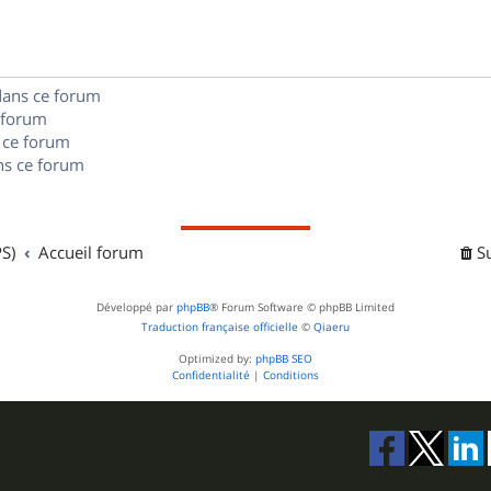
e
o
s
s
n
e
dans ce forum
s
s
 forum
e
 ce forum
s ce forum
s
S)
Accueil forum
S
Développé par
phpBB
® Forum Software © phpBB Limited
Traduction française officielle
©
Qiaeru
Optimized by:
phpBB SEO
Confidentialité
|
Conditions