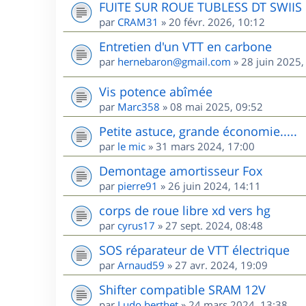
FUITE SUR ROUE TUBLESS DT SWIIS
par
CRAM31
»
20 févr. 2026, 10:12
Entretien d'un VTT en carbone
par
hernebaron@gmail.com
»
28 juin 2025,
Vis potence abîmée
par
Marc358
»
08 mai 2025, 09:52
Petite astuce, grande économie.....
par
le mic
»
31 mars 2024, 17:00
Demontage amortisseur Fox
par
pierre91
»
26 juin 2024, 14:11
corps de roue libre xd vers hg
par
cyrus17
»
27 sept. 2024, 08:48
SOS réparateur de VTT électrique
par
Arnaud59
»
27 avr. 2024, 19:09
Shifter compatible SRAM 12V
par
Ludo.berthet
»
24 mars 2024, 13:38