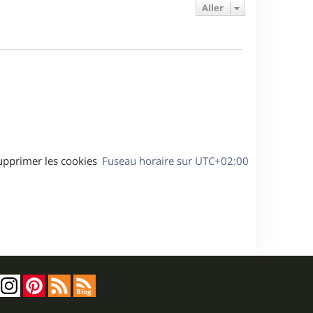
e
e
a
Aller
s
r
s
g
m
s
e
e
a
s
g
s
e
a
g
e
upprimer les cookies
Fuseau horaire sur
UTC+02:00