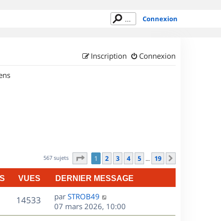
Connexion
Inscription
Connexion
ens
Page
1
sur
19
567 sujets
1
2
3
4
5
19
Suivant
…
S
VUES
DERNIER MESSAGE
D
par
STROB49
V
14533
e
07 mars 2026, 10:00
r
u