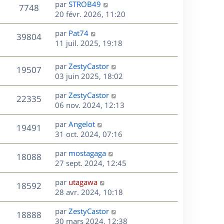
D
par
STROB49
n
V
7748
e
e
20 févr. 2026, 11:20
i
r
u
e
s
D
par
Pat74
n
r
V
39804
e
e
11 juil. 2025, 19:18
i
m
r
u
e
e
s
n
r
s
D
par
ZestyCastor
V
19507
e
i
m
s
e
03 juin 2025, 18:02
e
e
a
r
u
s
r
s
D
g
par
ZestyCastor
n
V
22335
m
s
e
e
e
06 nov. 2024, 12:13
i
e
a
r
u
e
s
s
D
g
par
Angelot
n
r
V
19491
s
e
e
e
31 oct. 2024, 07:16
i
m
a
r
u
e
e
s
D
g
par
mostagaga
n
r
V
s
18088
e
e
e
27 sept. 2024, 12:45
i
m
s
r
u
e
e
a
s
D
par
utagawa
n
r
V
s
18592
g
e
e
28 avr. 2024, 10:18
i
m
s
e
r
u
e
e
a
s
D
par
ZestyCastor
n
r
V
s
18888
g
e
e
30 mars 2024, 12:38
i
m
s