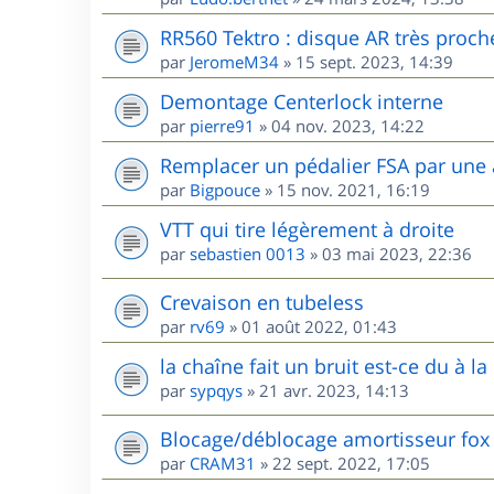
RR560 Tektro : disque AR très proche 
par
JeromeM34
»
15 sept. 2023, 14:39
Demontage Centerlock interne
par
pierre91
»
04 nov. 2023, 14:22
Remplacer un pédalier FSA par une
par
Bigpouce
»
15 nov. 2021, 16:19
VTT qui tire légèrement à droite
par
sebastien 0013
»
03 mai 2023, 22:36
Crevaison en tubeless
par
rv69
»
01 août 2022, 01:43
la chaîne fait un bruit est-ce du à la 
par
sypqys
»
21 avr. 2023, 14:13
Blocage/déblocage amortisseur fox
par
CRAM31
»
22 sept. 2022, 17:05