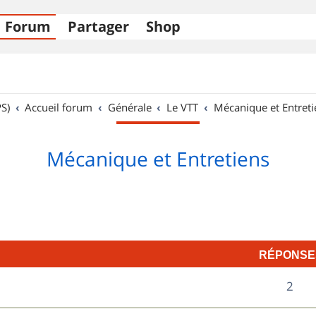
Forum
Partager
Shop
S)
Accueil forum
Générale
Le VTT
Mécanique et Entreti
Mécanique et Entretiens
RÉPONSE
R
2
é