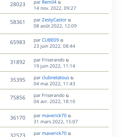
r
s
D
par
Remil4
n
V
28023
e
m
s
e
e
14 nov. 2022, 09:27
i
e
a
r
u
e
s
s
D
g
par
ZestyCastor
n
r
V
58361
s
e
e
e
08 août 2022, 12:09
i
m
a
r
u
e
e
s
g
n
r
s
D
par
CUBE09
V
65983
e
e
i
m
s
e
23 juin 2022, 08:44
e
e
a
r
u
s
r
s
g
n
D
par
Friserando
V
31892
m
s
e
e
i
e
19 juin 2022, 11:14
e
a
e
r
u
s
s
g
r
D
par
clubnetatous
n
V
35395
s
e
m
e
e
04 mai 2022, 11:43
i
a
e
r
u
e
g
s
s
D
par
Friserando
n
r
V
75856
e
s
e
e
04 avr. 2022, 18:10
i
m
a
r
u
e
e
s
g
n
r
s
D
par
maverick70
V
36170
e
e
i
m
s
e
31 mars 2022, 15:07
e
e
a
r
u
s
r
s
D
g
par
maverick70
n
V
32573