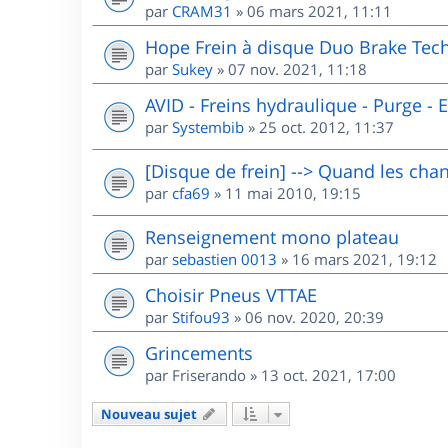
par
CRAM31
»
06 mars 2021, 11:11
Hope Frein à disque Duo Brake Tech
par
Sukey
»
07 nov. 2021, 11:18
AVID - Freins hydraulique - Purge - El
par
Systembib
»
25 oct. 2012, 11:37
[Disque de frein] --> Quand les chan
par
cfa69
»
11 mai 2010, 19:15
Renseignement mono plateau
par
sebastien 0013
»
16 mars 2021, 19:12
Choisir Pneus VTTAE
par
Stifou93
»
06 nov. 2020, 20:39
Grincements
par
Friserando
»
13 oct. 2021, 17:00
Nouveau sujet