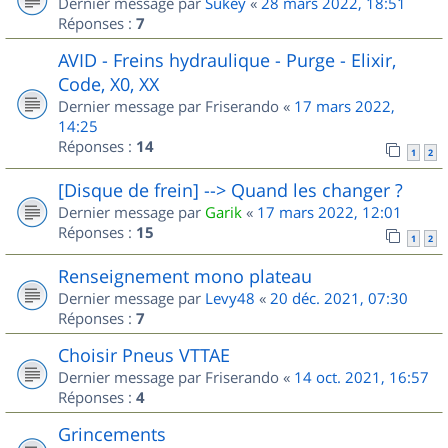
Dernier message par
Sukey
«
28 mars 2022, 18:51
Réponses :
7
AVID - Freins hydraulique - Purge - Elixir,
Code, X0, XX
Dernier message par
Friserando
«
17 mars 2022,
14:25
Réponses :
14
1
2
[Disque de frein] --> Quand les changer ?
Dernier message par
Garik
«
17 mars 2022, 12:01
Réponses :
15
1
2
Renseignement mono plateau
Dernier message par
Levy48
«
20 déc. 2021, 07:30
Réponses :
7
Choisir Pneus VTTAE
Dernier message par
Friserando
«
14 oct. 2021, 16:57
Réponses :
4
Grincements