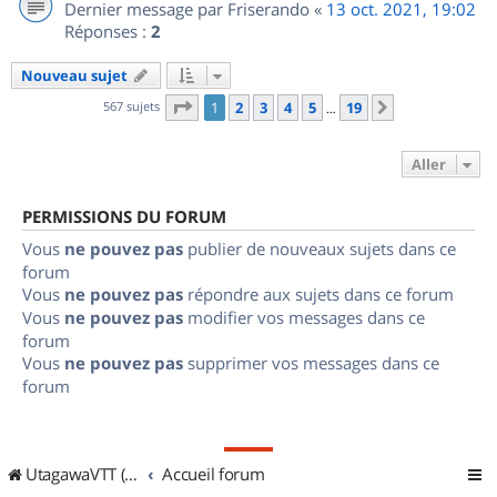
Dernier message par
Friserando
«
13 oct. 2021, 19:02
Réponses :
2
Nouveau sujet
Page
1
sur
19
567 sujets
1
2
3
4
5
19
Suivant
…
Aller
PERMISSIONS DU FORUM
Vous
ne pouvez pas
publier de nouveaux sujets dans ce
forum
Vous
ne pouvez pas
répondre aux sujets dans ce forum
Vous
ne pouvez pas
modifier vos messages dans ce
forum
Vous
ne pouvez pas
supprimer vos messages dans ce
forum
UtagawaVTT (Randos VTT et VTTAE avec traces GPS)
Accueil forum