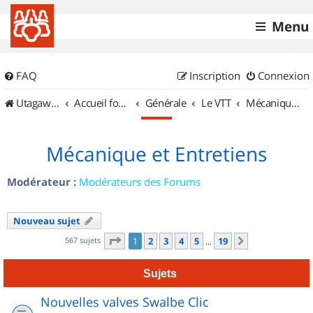
Menu
FAQ
Inscription
Connexion
UtagawaVTT (Randos VTT et VTTAE avec traces GPS)
Accueil forum
Générale
Le VTT
Mécanique et Entretiens
Mécanique et Entretiens
Modérateur :
Modérateurs des Forums
Nouveau sujet
Page
1
sur
19
567 sujets
1
2
3
4
5
19
Suivant
…
Sujets
Nouvelles valves Swalbe Clic