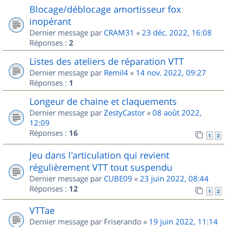
Blocage/déblocage amortisseur fox
inopérant
Dernier message par
CRAM31
«
23 déc. 2022, 16:08
Réponses :
2
Listes des ateliers de réparation VTT
Dernier message par
Remil4
«
14 nov. 2022, 09:27
Réponses :
1
Longeur de chaine et claquements
Dernier message par
ZestyCastor
«
08 août 2022,
12:09
Réponses :
16
1
2
Jeu dans l'articulation qui revient
régulièrement VTT tout suspendu
Dernier message par
CUBE09
«
23 juin 2022, 08:44
Réponses :
12
1
2
VTTae
Dernier message par
Friserando
«
19 juin 2022, 11:14