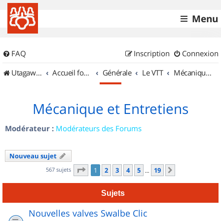
Menu
FAQ
Inscription
Connexion
UtagawaVTT (Randos VTT et VTTAE avec traces GPS)
Accueil forum
Générale
Le VTT
Mécanique et Entretiens
Mécanique et Entretiens
Modérateur :
Modérateurs des Forums
Nouveau sujet
Page
1
sur
19
567 sujets
1
2
3
4
5
19
Suivant
…
Sujets
Nouvelles valves Swalbe Clic