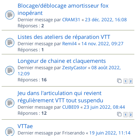
Blocage/déblocage amortisseur fox
inopérant
Dernier message par
CRAM31
«
23 déc. 2022, 16:08
Réponses :
2
Listes des ateliers de réparation VTT
Dernier message par
Remil4
«
14 nov. 2022, 09:27
Réponses :
1
Longeur de chaine et claquements
Dernier message par
ZestyCastor
«
08 août 2022,
12:09
Réponses :
16
1
2
Jeu dans l'articulation qui revient
régulièrement VTT tout suspendu
Dernier message par
CUBE09
«
23 juin 2022, 08:44
Réponses :
12
1
2
VTTae
Dernier message par
Friserando
«
19 juin 2022, 11:14