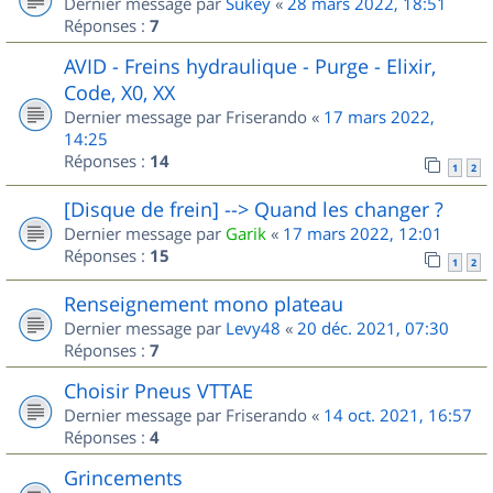
Dernier message par
Sukey
«
28 mars 2022, 18:51
Réponses :
7
AVID - Freins hydraulique - Purge - Elixir,
Code, X0, XX
Dernier message par
Friserando
«
17 mars 2022,
14:25
Réponses :
14
1
2
[Disque de frein] --> Quand les changer ?
Dernier message par
Garik
«
17 mars 2022, 12:01
Réponses :
15
1
2
Renseignement mono plateau
Dernier message par
Levy48
«
20 déc. 2021, 07:30
Réponses :
7
Choisir Pneus VTTAE
Dernier message par
Friserando
«
14 oct. 2021, 16:57
Réponses :
4
Grincements