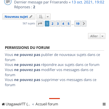
Dernier message par
Friserando
«
13 oct. 2021, 19:02
Réponses :
2
Nouveau sujet
Page
1
sur
19
567 sujets
1
2
3
4
5
19
Suivant
…
Aller
PERMISSIONS DU FORUM
Vous
ne pouvez pas
publier de nouveaux sujets dans ce
forum
Vous
ne pouvez pas
répondre aux sujets dans ce forum
Vous
ne pouvez pas
modifier vos messages dans ce
forum
Vous
ne pouvez pas
supprimer vos messages dans ce
forum
UtagawaVTT (Randos VTT et VTTAE avec traces GPS)
Accueil forum