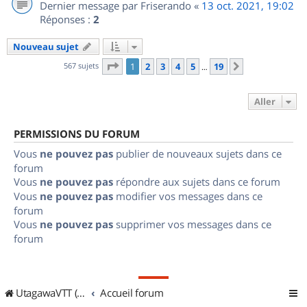
Dernier message par
Friserando
«
13 oct. 2021, 19:02
Réponses :
2
Nouveau sujet
Page
1
sur
19
567 sujets
1
2
3
4
5
19
Suivant
…
Aller
PERMISSIONS DU FORUM
Vous
ne pouvez pas
publier de nouveaux sujets dans ce
forum
Vous
ne pouvez pas
répondre aux sujets dans ce forum
Vous
ne pouvez pas
modifier vos messages dans ce
forum
Vous
ne pouvez pas
supprimer vos messages dans ce
forum
UtagawaVTT (Randos VTT et VTTAE avec traces GPS)
Accueil forum