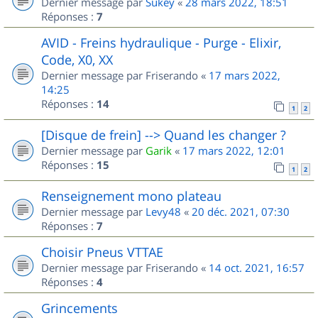
Dernier message par
Sukey
«
28 mars 2022, 18:51
Réponses :
7
AVID - Freins hydraulique - Purge - Elixir,
Code, X0, XX
Dernier message par
Friserando
«
17 mars 2022,
14:25
Réponses :
14
1
2
[Disque de frein] --> Quand les changer ?
Dernier message par
Garik
«
17 mars 2022, 12:01
Réponses :
15
1
2
Renseignement mono plateau
Dernier message par
Levy48
«
20 déc. 2021, 07:30
Réponses :
7
Choisir Pneus VTTAE
Dernier message par
Friserando
«
14 oct. 2021, 16:57
Réponses :
4
Grincements