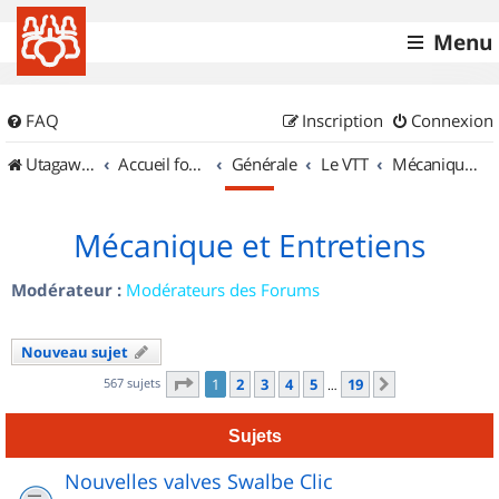
Menu
FAQ
Inscription
Connexion
UtagawaVTT (Randos VTT et VTTAE avec traces GPS)
Accueil forum
Générale
Le VTT
Mécanique et Entretiens
Mécanique et Entretiens
Modérateur :
Modérateurs des Forums
Nouveau sujet
Page
1
sur
19
567 sujets
1
2
3
4
5
19
Suivant
…
Sujets
Nouvelles valves Swalbe Clic