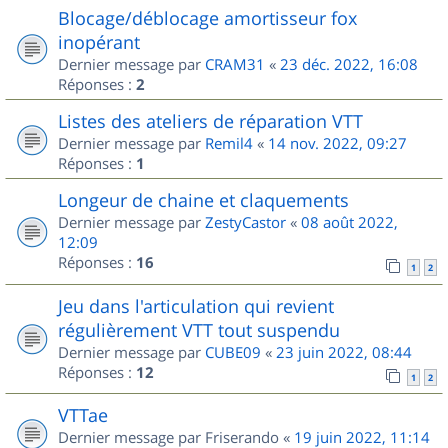
Blocage/déblocage amortisseur fox
inopérant
Dernier message par
CRAM31
«
23 déc. 2022, 16:08
Réponses :
2
Listes des ateliers de réparation VTT
Dernier message par
Remil4
«
14 nov. 2022, 09:27
Réponses :
1
Longeur de chaine et claquements
Dernier message par
ZestyCastor
«
08 août 2022,
12:09
Réponses :
16
1
2
Jeu dans l'articulation qui revient
régulièrement VTT tout suspendu
Dernier message par
CUBE09
«
23 juin 2022, 08:44
Réponses :
12
1
2
VTTae
Dernier message par
Friserando
«
19 juin 2022, 11:14