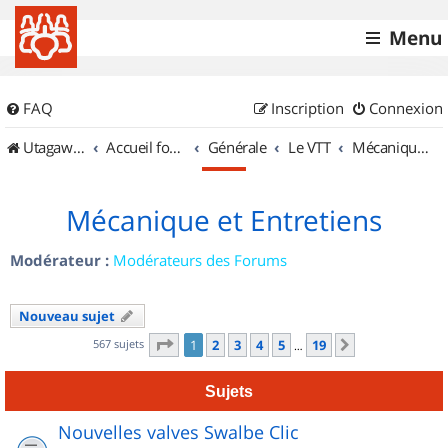
Menu
FAQ
Inscription
Connexion
UtagawaVTT (Randos VTT et VTTAE avec traces GPS)
Accueil forum
Générale
Le VTT
Mécanique et Entretiens
Mécanique et Entretiens
Modérateur :
Modérateurs des Forums
Nouveau sujet
Page
1
sur
19
567 sujets
1
2
3
4
5
19
Suivant
…
Sujets
Nouvelles valves Swalbe Clic