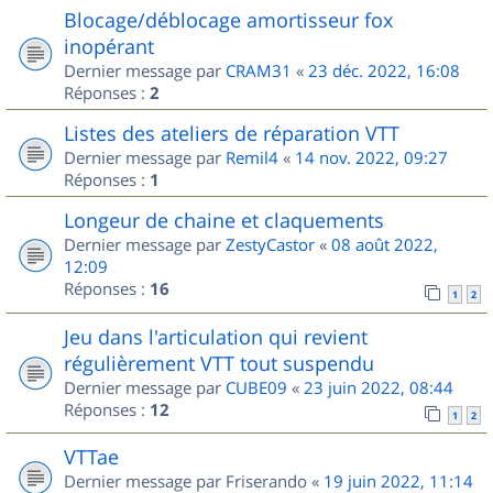
Blocage/déblocage amortisseur fox
inopérant
Dernier message par
CRAM31
«
23 déc. 2022, 16:08
Réponses :
2
Listes des ateliers de réparation VTT
Dernier message par
Remil4
«
14 nov. 2022, 09:27
Réponses :
1
Longeur de chaine et claquements
Dernier message par
ZestyCastor
«
08 août 2022,
12:09
Réponses :
16
1
2
Jeu dans l'articulation qui revient
régulièrement VTT tout suspendu
Dernier message par
CUBE09
«
23 juin 2022, 08:44
Réponses :
12
1
2
VTTae
Dernier message par
Friserando
«
19 juin 2022, 11:14