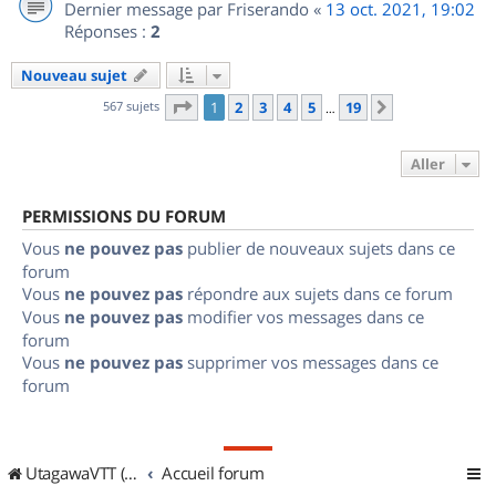
Dernier message par
Friserando
«
13 oct. 2021, 19:02
Réponses :
2
Nouveau sujet
Page
1
sur
19
567 sujets
1
2
3
4
5
19
Suivant
…
Aller
PERMISSIONS DU FORUM
Vous
ne pouvez pas
publier de nouveaux sujets dans ce
forum
Vous
ne pouvez pas
répondre aux sujets dans ce forum
Vous
ne pouvez pas
modifier vos messages dans ce
forum
Vous
ne pouvez pas
supprimer vos messages dans ce
forum
UtagawaVTT (Randos VTT et VTTAE avec traces GPS)
Accueil forum