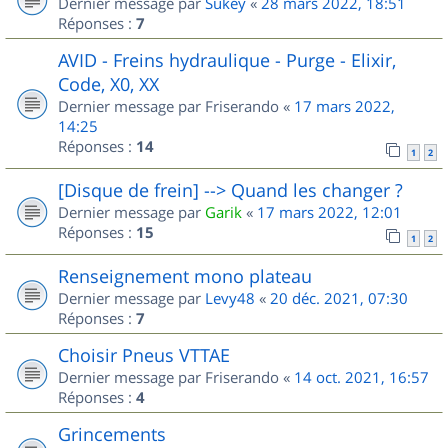
Dernier message par
Sukey
«
28 mars 2022, 18:51
Réponses :
7
AVID - Freins hydraulique - Purge - Elixir,
Code, X0, XX
Dernier message par
Friserando
«
17 mars 2022,
14:25
Réponses :
14
1
2
[Disque de frein] --> Quand les changer ?
Dernier message par
Garik
«
17 mars 2022, 12:01
Réponses :
15
1
2
Renseignement mono plateau
Dernier message par
Levy48
«
20 déc. 2021, 07:30
Réponses :
7
Choisir Pneus VTTAE
Dernier message par
Friserando
«
14 oct. 2021, 16:57
Réponses :
4
Grincements