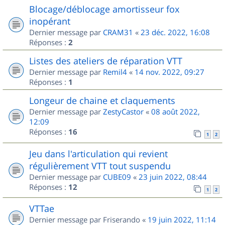
Blocage/déblocage amortisseur fox
inopérant
Dernier message par
CRAM31
«
23 déc. 2022, 16:08
Réponses :
2
Listes des ateliers de réparation VTT
Dernier message par
Remil4
«
14 nov. 2022, 09:27
Réponses :
1
Longeur de chaine et claquements
Dernier message par
ZestyCastor
«
08 août 2022,
12:09
Réponses :
16
1
2
Jeu dans l'articulation qui revient
régulièrement VTT tout suspendu
Dernier message par
CUBE09
«
23 juin 2022, 08:44
Réponses :
12
1
2
VTTae
Dernier message par
Friserando
«
19 juin 2022, 11:14