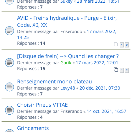
Dernier message par
Sukey
«
28 mars 2022, 18:51
Réponses :
7
AVID - Freins hydraulique - Purge - Elixir,
Code, X0, XX
Dernier message par
Friserando
«
17 mars 2022,
14:25
Réponses :
14
1
2
[Disque de frein] --> Quand les changer ?
Dernier message par
Garik
«
17 mars 2022, 12:01
Réponses :
15
1
2
Renseignement mono plateau
Dernier message par
Levy48
«
20 déc. 2021, 07:30
Réponses :
7
Choisir Pneus VTTAE
Dernier message par
Friserando
«
14 oct. 2021, 16:57
Réponses :
4
Grincements