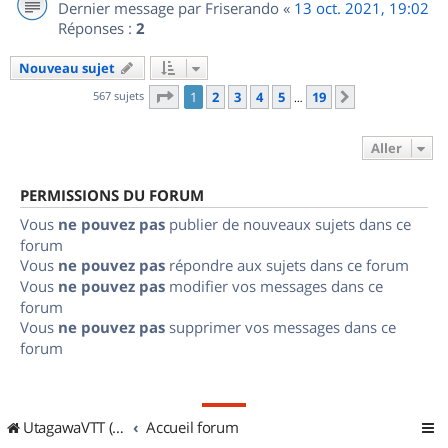
Dernier message par
Friserando
«
13 oct. 2021, 19:02
Réponses :
2
Nouveau sujet
Page
1
sur
19
567 sujets
1
2
3
4
5
19
Suivant
…
Aller
PERMISSIONS DU FORUM
Vous
ne pouvez pas
publier de nouveaux sujets dans ce
forum
Vous
ne pouvez pas
répondre aux sujets dans ce forum
Vous
ne pouvez pas
modifier vos messages dans ce
forum
Vous
ne pouvez pas
supprimer vos messages dans ce
forum
UtagawaVTT (Randos VTT et VTTAE avec traces GPS)
Accueil forum