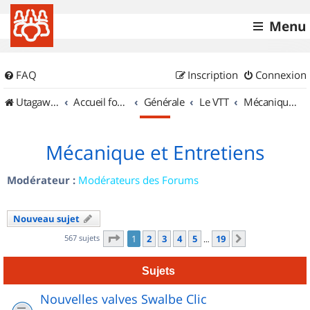
Menu
FAQ
Inscription
Connexion
UtagawaVTT (Randos VTT et VTTAE avec traces GPS)
Accueil forum
Générale
Le VTT
Mécanique et Entretiens
Mécanique et Entretiens
Modérateur :
Modérateurs des Forums
Nouveau sujet
Page
1
sur
19
567 sujets
1
2
3
4
5
19
Suivant
…
Sujets
Nouvelles valves Swalbe Clic