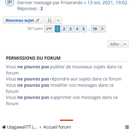
Dernier message par
Friserando
«
13 oct. 2021, 19:02
Réponses :
2
Nouveau sujet
Page
1
sur
19
567 sujets
1
2
3
4
5
19
Suivant
…
Aller
PERMISSIONS DU FORUM
Vous
ne pouvez pas
publier de nouveaux sujets dans ce
forum
Vous
ne pouvez pas
répondre aux sujets dans ce forum
Vous
ne pouvez pas
modifier vos messages dans ce
forum
Vous
ne pouvez pas
supprimer vos messages dans ce
forum
UtagawaVTT (Randos VTT et VTTAE avec traces GPS)
Accueil forum