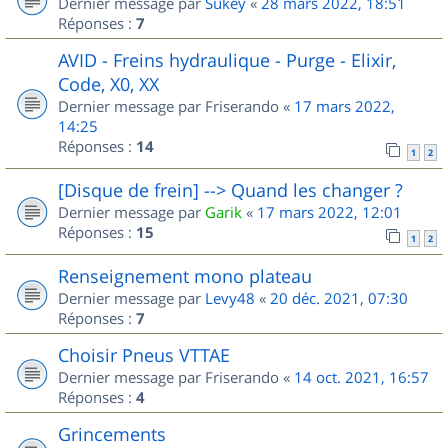
Dernier message par
Sukey
«
28 mars 2022, 18:51
Réponses :
7
AVID - Freins hydraulique - Purge - Elixir,
Code, X0, XX
Dernier message par
Friserando
«
17 mars 2022,
14:25
Réponses :
14
1
2
[Disque de frein] --> Quand les changer ?
Dernier message par
Garik
«
17 mars 2022, 12:01
Réponses :
15
1
2
Renseignement mono plateau
Dernier message par
Levy48
«
20 déc. 2021, 07:30
Réponses :
7
Choisir Pneus VTTAE
Dernier message par
Friserando
«
14 oct. 2021, 16:57
Réponses :
4
Grincements