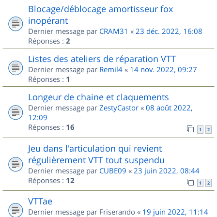
Blocage/déblocage amortisseur fox
inopérant
Dernier message par
CRAM31
«
23 déc. 2022, 16:08
Réponses :
2
Listes des ateliers de réparation VTT
Dernier message par
Remil4
«
14 nov. 2022, 09:27
Réponses :
1
Longeur de chaine et claquements
Dernier message par
ZestyCastor
«
08 août 2022,
12:09
Réponses :
16
1
2
Jeu dans l'articulation qui revient
régulièrement VTT tout suspendu
Dernier message par
CUBE09
«
23 juin 2022, 08:44
Réponses :
12
1
2
VTTae
Dernier message par
Friserando
«
19 juin 2022, 11:14