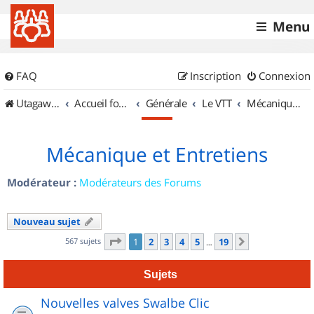
Menu
FAQ
Inscription
Connexion
UtagawaVTT (Randos VTT et VTTAE avec traces GPS)
Accueil forum
Générale
Le VTT
Mécanique et Entretiens
Mécanique et Entretiens
Modérateur :
Modérateurs des Forums
Nouveau sujet
Page
1
sur
19
567 sujets
1
2
3
4
5
19
Suivant
…
Sujets
Nouvelles valves Swalbe Clic