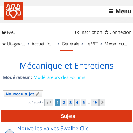
Menu
FAQ
Inscription
Connexion
UtagawaVTT (Randos VTT et VTTAE avec traces GPS)
Accueil forum
Générale
Le VTT
Mécanique et Entretiens
Mécanique et Entretiens
Modérateur :
Modérateurs des Forums
Nouveau sujet
Page
1
sur
19
567 sujets
1
2
3
4
5
19
Suivant
…
Sujets
Nouvelles valves Swalbe Clic