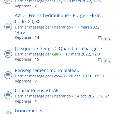
Dernier message par
Sukey
«
28 mars 2022, 18:51
Réponses :
7
AVID - Freins hydraulique - Purge - Elixir,
Code, X0, XX
Dernier message par
Friserando
«
17 mars 2022,
14:25
Réponses :
14
1
2
[Disque de frein] --> Quand les changer ?
Dernier message par
Garik
«
17 mars 2022, 12:01
Réponses :
15
1
2
Renseignement mono plateau
Dernier message par
Levy48
«
20 déc. 2021, 07:30
Réponses :
7
Choisir Pneus VTTAE
Dernier message par
Friserando
«
14 oct. 2021, 16:57
Réponses :
4
Grincements