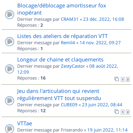
Blocage/déblocage amortisseur fox
inopérant
Dernier message par
CRAM31
«
23 déc. 2022, 16:08
Réponses :
2
Listes des ateliers de réparation VTT
Dernier message par
Remil4
«
14 nov. 2022, 09:27
Réponses :
1
Longeur de chaine et claquements
Dernier message par
ZestyCastor
«
08 août 2022,
12:09
Réponses :
16
1
2
Jeu dans l'articulation qui revient
régulièrement VTT tout suspendu
Dernier message par
CUBE09
«
23 juin 2022, 08:44
Réponses :
12
1
2
VTTae
Dernier message par
Friserando
«
19 juin 2022, 11:14