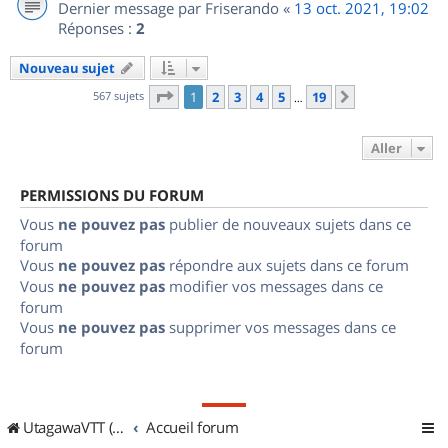
Dernier message par
Friserando
«
13 oct. 2021, 19:02
Réponses :
2
Nouveau sujet
Page
1
sur
19
567 sujets
1
2
3
4
5
19
Suivant
…
Aller
PERMISSIONS DU FORUM
Vous
ne pouvez pas
publier de nouveaux sujets dans ce
forum
Vous
ne pouvez pas
répondre aux sujets dans ce forum
Vous
ne pouvez pas
modifier vos messages dans ce
forum
Vous
ne pouvez pas
supprimer vos messages dans ce
forum
UtagawaVTT (Randos VTT et VTTAE avec traces GPS)
Accueil forum