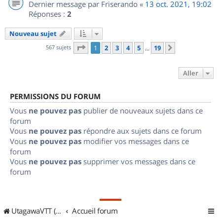
Dernier message par
Friserando
«
13 oct. 2021, 19:02
Réponses :
2
Nouveau sujet
Page
1
sur
19
567 sujets
1
2
3
4
5
19
Suivant
…
Aller
PERMISSIONS DU FORUM
Vous
ne pouvez pas
publier de nouveaux sujets dans ce
forum
Vous
ne pouvez pas
répondre aux sujets dans ce forum
Vous
ne pouvez pas
modifier vos messages dans ce
forum
Vous
ne pouvez pas
supprimer vos messages dans ce
forum
UtagawaVTT (Randos VTT et VTTAE avec traces GPS)
Accueil forum