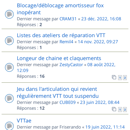
Blocage/déblocage amortisseur fox
inopérant
Dernier message par
CRAM31
«
23 déc. 2022, 16:08
Réponses :
2
Listes des ateliers de réparation VTT
Dernier message par
Remil4
«
14 nov. 2022, 09:27
Réponses :
1
Longeur de chaine et claquements
Dernier message par
ZestyCastor
«
08 août 2022,
12:09
Réponses :
16
1
2
Jeu dans l'articulation qui revient
régulièrement VTT tout suspendu
Dernier message par
CUBE09
«
23 juin 2022, 08:44
Réponses :
12
1
2
VTTae
Dernier message par
Friserando
«
19 juin 2022, 11:14