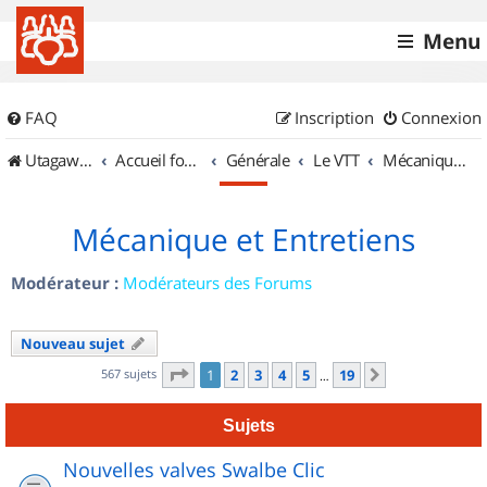
Menu
FAQ
Inscription
Connexion
UtagawaVTT (Randos VTT et VTTAE avec traces GPS)
Accueil forum
Générale
Le VTT
Mécanique et Entretiens
Mécanique et Entretiens
Modérateur :
Modérateurs des Forums
Nouveau sujet
Page
1
sur
19
567 sujets
1
2
3
4
5
19
Suivant
…
Sujets
Nouvelles valves Swalbe Clic