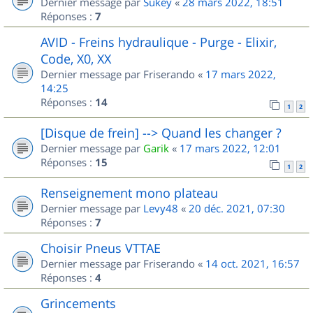
Dernier message par
Sukey
«
28 mars 2022, 18:51
Réponses :
7
AVID - Freins hydraulique - Purge - Elixir,
Code, X0, XX
Dernier message par
Friserando
«
17 mars 2022,
14:25
Réponses :
14
1
2
[Disque de frein] --> Quand les changer ?
Dernier message par
Garik
«
17 mars 2022, 12:01
Réponses :
15
1
2
Renseignement mono plateau
Dernier message par
Levy48
«
20 déc. 2021, 07:30
Réponses :
7
Choisir Pneus VTTAE
Dernier message par
Friserando
«
14 oct. 2021, 16:57
Réponses :
4
Grincements