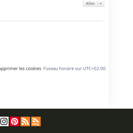
e
e
a
Aller
s
r
s
g
m
s
e
e
a
s
g
s
e
a
g
e
upprimer les cookies
Fuseau horaire sur
UTC+02:00