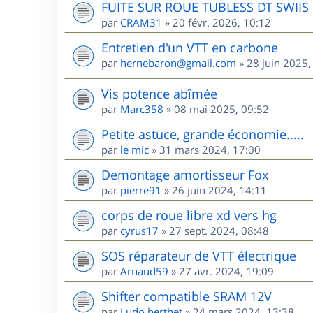
FUITE SUR ROUE TUBLESS DT SWIIS
par
CRAM31
»
20 févr. 2026, 10:12
Entretien d'un VTT en carbone
par
hernebaron@gmail.com
»
28 juin 2025,
Vis potence abîmée
par
Marc358
»
08 mai 2025, 09:52
Petite astuce, grande économie.....
par
le mic
»
31 mars 2024, 17:00
Demontage amortisseur Fox
par
pierre91
»
26 juin 2024, 14:11
corps de roue libre xd vers hg
par
cyrus17
»
27 sept. 2024, 08:48
SOS réparateur de VTT électrique
par
Arnaud59
»
27 avr. 2024, 19:09
Shifter compatible SRAM 12V
par
Ludo.berthet
»
24 mars 2024, 13:38