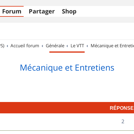
Forum
Partager
Shop
S)
Accueil forum
Générale
Le VTT
Mécanique et Entreti
Mécanique et Entretiens
RÉPONSE
R
2
é