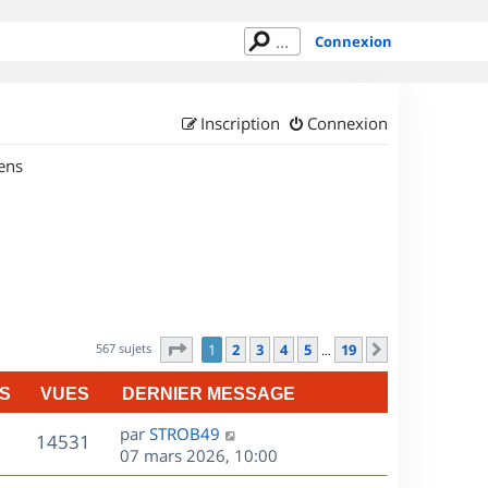
Connexion
Inscription
Connexion
ens
Page
1
sur
19
567 sujets
1
2
3
4
5
19
Suivant
…
S
VUES
DERNIER MESSAGE
D
par
STROB49
V
14531
e
07 mars 2026, 10:00
r
u