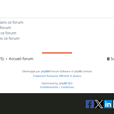
e
o
s
s
n
e
dans ce forum
s
s
 forum
e
 ce forum
s ce forum
s
S)
Accueil forum
S
Développé par
phpBB
® Forum Software © phpBB Limited
Traduction française officielle
©
Qiaeru
Optimized by:
phpBB SEO
Confidentialité
|
Conditions