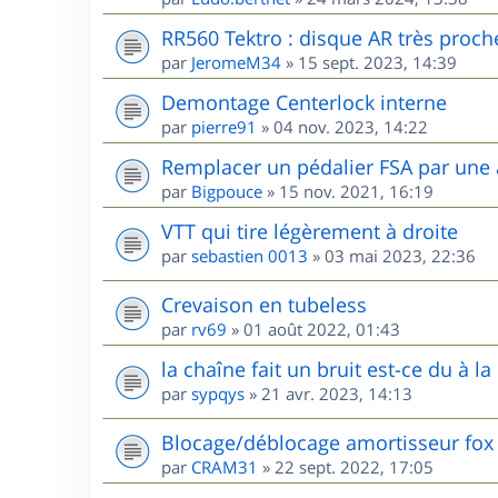
RR560 Tektro : disque AR très proche 
par
JeromeM34
»
15 sept. 2023, 14:39
Demontage Centerlock interne
par
pierre91
»
04 nov. 2023, 14:22
Remplacer un pédalier FSA par une
par
Bigpouce
»
15 nov. 2021, 16:19
VTT qui tire légèrement à droite
par
sebastien 0013
»
03 mai 2023, 22:36
Crevaison en tubeless
par
rv69
»
01 août 2022, 01:43
la chaîne fait un bruit est-ce du à la 
par
sypqys
»
21 avr. 2023, 14:13
Blocage/déblocage amortisseur fox
par
CRAM31
»
22 sept. 2022, 17:05