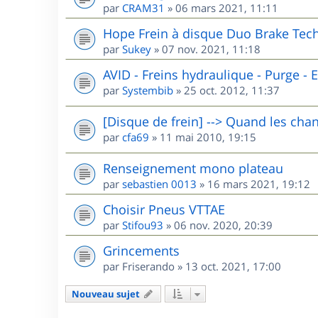
par
CRAM31
»
06 mars 2021, 11:11
Hope Frein à disque Duo Brake Tech
par
Sukey
»
07 nov. 2021, 11:18
AVID - Freins hydraulique - Purge - El
par
Systembib
»
25 oct. 2012, 11:37
[Disque de frein] --> Quand les chan
par
cfa69
»
11 mai 2010, 19:15
Renseignement mono plateau
par
sebastien 0013
»
16 mars 2021, 19:12
Choisir Pneus VTTAE
par
Stifou93
»
06 nov. 2020, 20:39
Grincements
par
Friserando
»
13 oct. 2021, 17:00
Nouveau sujet