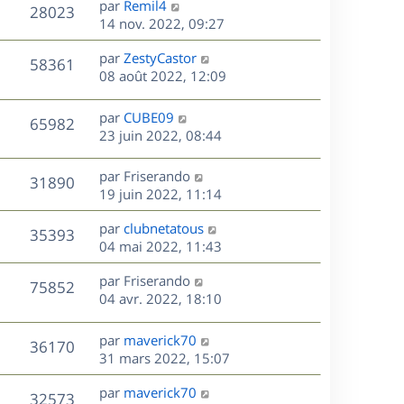
r
s
D
par
Remil4
n
V
28023
e
m
s
e
e
14 nov. 2022, 09:27
i
e
a
r
u
e
s
s
D
g
par
ZestyCastor
n
r
V
58361
s
e
e
e
08 août 2022, 12:09
i
m
a
r
u
e
e
s
g
n
r
s
D
par
CUBE09
V
65982
e
e
i
m
s
e
23 juin 2022, 08:44
e
e
a
r
u
s
r
s
g
n
D
par
Friserando
V
31890
m
s
e
e
i
e
19 juin 2022, 11:14
e
a
e
r
u
s
s
g
r
D
par
clubnetatous
n
V
35393
s
e
m
e
e
04 mai 2022, 11:43
i
a
e
r
u
e
g
s
s
D
par
Friserando
n
r
V
75852
e
s
e
e
04 avr. 2022, 18:10
i
m
a
r
u
e
e
s
g
n
r
s
D
par
maverick70
V
36170
e
e
i
m
s
e
31 mars 2022, 15:07
e
e
a
r
u
s
r
s
D
g
par
maverick70
n
V
32573