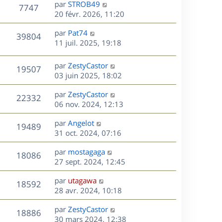
D
par
STROB49
n
V
7747
e
e
20 févr. 2026, 11:20
i
r
u
e
s
D
par
Pat74
n
r
V
39804
e
e
11 juil. 2025, 19:18
i
m
r
u
e
e
s
n
r
s
D
par
ZestyCastor
V
19507
e
i
m
s
e
03 juin 2025, 18:02
e
e
a
r
u
s
r
s
D
g
par
ZestyCastor
n
V
22332
m
s
e
e
e
06 nov. 2024, 12:13
i
e
a
r
u
e
s
s
D
g
par
Angelot
n
r
V
19489
s
e
e
e
31 oct. 2024, 07:16
i
m
a
r
u
e
e
s
D
g
par
mostagaga
n
r
V
s
18086
e
e
e
27 sept. 2024, 12:45
i
m
s
r
u
e
e
a
s
D
par
utagawa
n
r
V
s
18592
g
e
e
28 avr. 2024, 10:18
i
m
s
e
r
u
e
e
a
s
D
par
ZestyCastor
n
r
V
s
18886
g
e
e
30 mars 2024, 12:38
i
m
s