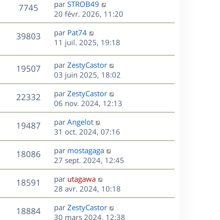
D
par
STROB49
n
V
7745
e
e
20 févr. 2026, 11:20
i
r
u
e
s
D
par
Pat74
n
r
V
39803
e
e
11 juil. 2025, 19:18
i
m
r
u
e
e
s
n
r
s
D
par
ZestyCastor
V
19507
e
i
m
s
e
03 juin 2025, 18:02
e
e
a
r
u
s
r
s
D
g
par
ZestyCastor
n
V
22332
m
s
e
e
e
06 nov. 2024, 12:13
i
e
a
r
u
e
s
s
D
g
par
Angelot
n
r
V
19487
s
e
e
e
31 oct. 2024, 07:16
i
m
a
r
u
e
e
s
D
g
par
mostagaga
n
r
V
s
18086
e
e
e
27 sept. 2024, 12:45
i
m
s
r
u
e
e
a
s
D
par
utagawa
n
r
V
s
18591
g
e
e
28 avr. 2024, 10:18
i
m
s
e
r
u
e
e
a
s
D
par
ZestyCastor
n
r
V
s
18884
g
e
e
30 mars 2024, 12:38
i
m
s