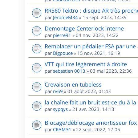
RR560 Tektro : disque AR très proche 
par
JeromeM34
»
15 sept. 2023, 14:39
Demontage Centerlock interne
par
pierre91
»
04 nov. 2023, 14:22
Remplacer un pédalier FSA par une
par
Bigpouce
»
15 nov. 2021, 16:19
VTT qui tire légèrement à droite
par
sebastien 0013
»
03 mai 2023, 22:36
Crevaison en tubeless
par
rv69
»
01 août 2022, 01:43
la chaîne fait un bruit est-ce du à la 
par
sypqys
»
21 avr. 2023, 14:13
Blocage/déblocage amortisseur fox
par
CRAM31
»
22 sept. 2022, 17:05