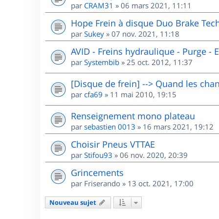
par
CRAM31
»
06 mars 2021, 11:11
Hope Frein à disque Duo Brake Tech
par
Sukey
»
07 nov. 2021, 11:18
AVID - Freins hydraulique - Purge - El
par
Systembib
»
25 oct. 2012, 11:37
[Disque de frein] --> Quand les chan
par
cfa69
»
11 mai 2010, 19:15
Renseignement mono plateau
par
sebastien 0013
»
16 mars 2021, 19:12
Choisir Pneus VTTAE
par
Stifou93
»
06 nov. 2020, 20:39
Grincements
par
Friserando
»
13 oct. 2021, 17:00
Nouveau sujet