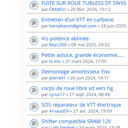
FUITE SUR ROUE TUBLESS DT SWIIS
par
CRAM31
»
20 févr. 2026, 10:12
Entretien d'un VTT en carbone
par
hernebaron@gmail.com
»
28 juin 2025,
Vis potence abîmée
par
Marc358
»
08 mai 2025, 09:52
Petite astuce, grande économie.....
par
le mic
»
31 mars 2024, 17:00
Demontage amortisseur Fox
par
pierre91
»
26 juin 2024, 14:11
corps de roue libre xd vers hg
par
cyrus17
»
27 sept. 2024, 08:48
SOS réparateur de VTT électrique
par
Arnaud59
»
27 avr. 2024, 19:09
Shifter compatible SRAM 12V
par
Ludo.berthet
»
24 mars 2024, 13:38