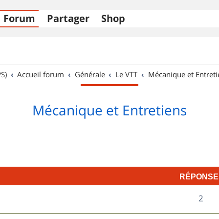
Forum
Partager
Shop
S)
Accueil forum
Générale
Le VTT
Mécanique et Entreti
Mécanique et Entretiens
RÉPONSE
R
2
é