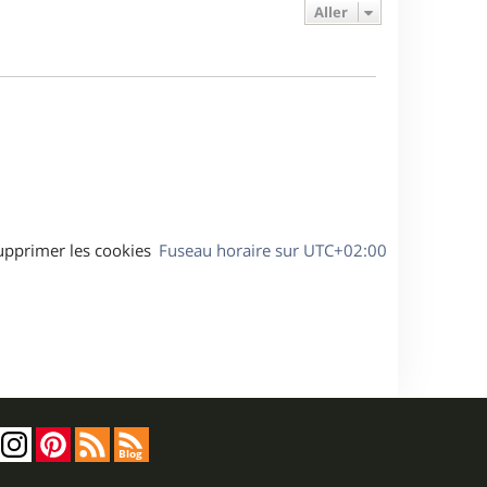
e
e
a
Aller
s
r
s
g
m
s
e
e
a
s
g
s
e
a
g
e
upprimer les cookies
Fuseau horaire sur
UTC+02:00