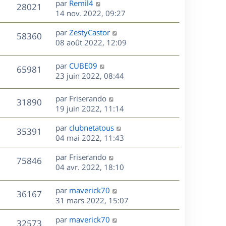
r
s
D
par
Remil4
n
V
28021
e
m
s
e
e
14 nov. 2022, 09:27
i
e
a
r
u
e
s
s
D
g
par
ZestyCastor
n
r
V
58360
s
e
e
e
08 août 2022, 12:09
i
m
a
r
u
e
e
s
g
n
r
s
D
par
CUBE09
V
65981
e
e
i
m
s
e
23 juin 2022, 08:44
e
e
a
r
u
s
r
s
g
n
D
par
Friserando
V
31890
m
s
e
e
i
e
19 juin 2022, 11:14
e
a
e
r
u
s
s
g
r
D
par
clubnetatous
n
V
35391
s
e
m
e
e
04 mai 2022, 11:43
i
a
e
r
u
e
g
s
s
D
par
Friserando
n
r
V
75846
e
s
e
e
04 avr. 2022, 18:10
i
m
a
r
u
e
e
s
g
n
r
s
D
par
maverick70
V
36167
e
e
i
m
s
e
31 mars 2022, 15:07
e
e
a
r
u
s
r
s
D
g
par
maverick70
n
V
32573