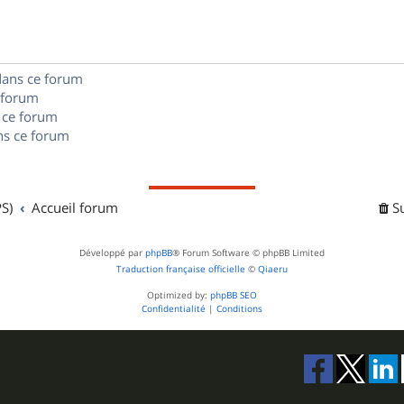
e
o
s
s
n
e
dans ce forum
s
s
 forum
e
 ce forum
s ce forum
s
S)
Accueil forum
S
Développé par
phpBB
® Forum Software © phpBB Limited
Traduction française officielle
©
Qiaeru
Optimized by:
phpBB SEO
Confidentialité
|
Conditions