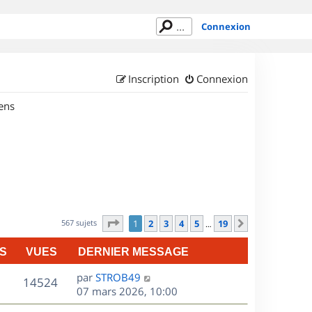
Connexion
Inscription
Connexion
ens
Page
1
sur
19
567 sujets
1
2
3
4
5
19
Suivant
…
S
VUES
DERNIER MESSAGE
D
par
STROB49
V
14524
e
07 mars 2026, 10:00
r
u