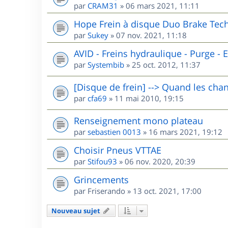
par
CRAM31
»
06 mars 2021, 11:11
Hope Frein à disque Duo Brake Tech
par
Sukey
»
07 nov. 2021, 11:18
AVID - Freins hydraulique - Purge - El
par
Systembib
»
25 oct. 2012, 11:37
[Disque de frein] --> Quand les chan
par
cfa69
»
11 mai 2010, 19:15
Renseignement mono plateau
par
sebastien 0013
»
16 mars 2021, 19:12
Choisir Pneus VTTAE
par
Stifou93
»
06 nov. 2020, 20:39
Grincements
par
Friserando
»
13 oct. 2021, 17:00
Nouveau sujet