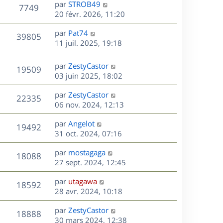
D
par
STROB49
n
V
7749
e
e
20 févr. 2026, 11:20
i
r
u
e
s
D
par
Pat74
n
r
V
39805
e
e
11 juil. 2025, 19:18
i
m
r
u
e
e
s
n
r
s
D
par
ZestyCastor
V
19509
e
i
m
s
e
03 juin 2025, 18:02
e
e
a
r
u
s
r
s
D
g
par
ZestyCastor
n
V
22335
m
s
e
e
e
06 nov. 2024, 12:13
i
e
a
r
u
e
s
s
D
g
par
Angelot
n
r
V
19492
s
e
e
e
31 oct. 2024, 07:16
i
m
a
r
u
e
e
s
D
g
par
mostagaga
n
r
V
s
18088
e
e
e
27 sept. 2024, 12:45
i
m
s
r
u
e
e
a
s
D
par
utagawa
n
r
V
s
18592
g
e
e
28 avr. 2024, 10:18
i
m
s
e
r
u
e
e
a
s
D
par
ZestyCastor
n
r
V
s
18888
g
e
e
30 mars 2024, 12:38
i
m
s