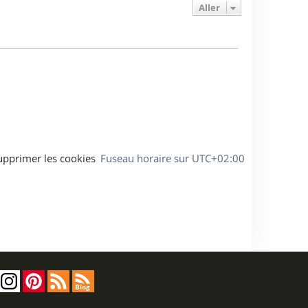
e
e
a
Aller
s
r
s
g
m
s
e
e
a
s
g
s
e
a
g
e
upprimer les cookies
Fuseau horaire sur
UTC+02:00