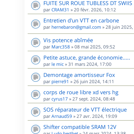
FUITE SUR ROUE TUBLESS DT SWIIS
par
CRAM31
»
20 févr. 2026, 10:12
Entretien d'un VTT en carbone
par
hernebaron@gmail.com
»
28 juin 2025,
Vis potence abîmée
par
Marc358
»
08 mai 2025, 09:52
Petite astuce, grande économie.....
par
le mic
»
31 mars 2024, 17:00
Demontage amortisseur Fox
par
pierre91
»
26 juin 2024, 14:11
corps de roue libre xd vers hg
par
cyrus17
»
27 sept. 2024, 08:48
SOS réparateur de VTT électrique
par
Arnaud59
»
27 avr. 2024, 19:09
Shifter compatible SRAM 12V
par
Ludo.berthet
»
24 mars 2024, 13:38