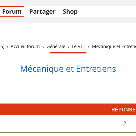
Forum
Partager
Shop
S)
Accueil forum
Générale
Le VTT
Mécanique et Entreti
Mécanique et Entretiens
RÉPONSE
R
2
é