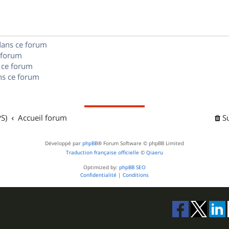
e
o
s
s
n
e
dans ce forum
s
s
 forum
e
 ce forum
s ce forum
s
S)
Accueil forum
S
Développé par
phpBB
® Forum Software © phpBB Limited
Traduction française officielle
©
Qiaeru
Optimized by:
phpBB SEO
Confidentialité
|
Conditions