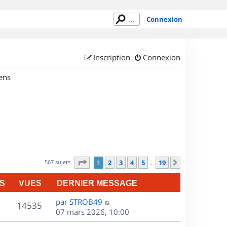
Connexion
Inscription
Connexion
ens
Page
1
sur
19
567 sujets
1
2
3
4
5
19
Suivant
…
S
VUES
DERNIER MESSAGE
D
par
STROB49
V
14535
e
07 mars 2026, 10:00
r
u