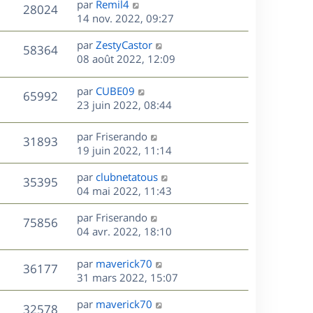
r
s
D
par
Remil4
n
V
28024
e
m
s
e
e
14 nov. 2022, 09:27
i
e
a
r
u
e
s
s
D
g
par
ZestyCastor
n
r
V
58364
s
e
e
e
08 août 2022, 12:09
i
m
a
r
u
e
e
s
g
n
r
s
D
par
CUBE09
V
65992
e
e
i
m
s
e
23 juin 2022, 08:44
e
e
a
r
u
s
r
s
g
n
D
par
Friserando
V
31893
m
s
e
e
i
e
19 juin 2022, 11:14
e
a
e
r
u
s
s
g
r
D
par
clubnetatous
n
V
35395
s
e
m
e
e
04 mai 2022, 11:43
i
a
e
r
u
e
g
s
s
D
par
Friserando
n
r
V
75856
e
s
e
e
04 avr. 2022, 18:10
i
m
a
r
u
e
e
s
g
n
r
s
D
par
maverick70
V
36177
e
e
i
m
s
e
31 mars 2022, 15:07
e
e
a
r
u
s
r
s
D
g
par
maverick70
n
V
32578