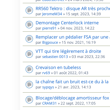
RR560 Tektro : disque AR très proche 
par
JeromeM34
»
15 sept. 2023, 14:39
Demontage Centerlock interne
par
pierre91
»
04 nov. 2023, 14:22
Remplacer un pédalier FSA par une
par
Bigpouce
»
15 nov. 2021, 16:19
VTT qui tire légèrement à droite
par
sebastien 0013
»
03 mai 2023, 22:36
Crevaison en tubeless
par
rv69
»
01 août 2022, 01:43
la chaîne fait un bruit est-ce du à la 
par
sypqys
»
21 avr. 2023, 14:13
Blocage/déblocage amortisseur fox
par
CRAM31
»
22 sept. 2022, 17:05