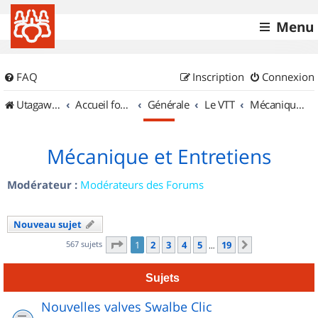
Menu
FAQ
Inscription
Connexion
UtagawaVTT (Randos VTT et VTTAE avec traces GPS)
Accueil forum
Générale
Le VTT
Mécanique et Entretiens
Mécanique et Entretiens
Modérateur :
Modérateurs des Forums
Nouveau sujet
Page
1
sur
19
567 sujets
1
2
3
4
5
19
Suivant
…
Sujets
Nouvelles valves Swalbe Clic