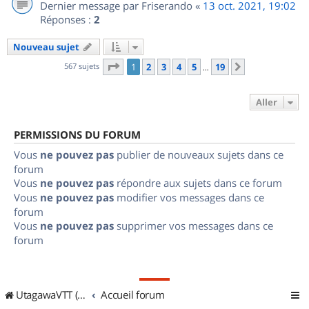
Dernier message par
Friserando
«
13 oct. 2021, 19:02
Réponses :
2
Nouveau sujet
Page
1
sur
19
567 sujets
1
2
3
4
5
19
Suivant
…
Aller
PERMISSIONS DU FORUM
Vous
ne pouvez pas
publier de nouveaux sujets dans ce
forum
Vous
ne pouvez pas
répondre aux sujets dans ce forum
Vous
ne pouvez pas
modifier vos messages dans ce
forum
Vous
ne pouvez pas
supprimer vos messages dans ce
forum
UtagawaVTT (Randos VTT et VTTAE avec traces GPS)
Accueil forum