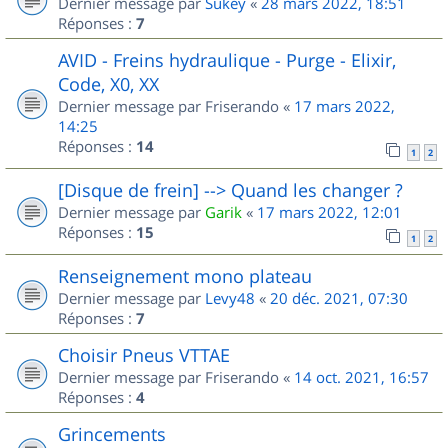
Dernier message par
Sukey
«
28 mars 2022, 18:51
Réponses :
7
AVID - Freins hydraulique - Purge - Elixir,
Code, X0, XX
Dernier message par
Friserando
«
17 mars 2022,
14:25
Réponses :
14
1
2
[Disque de frein] --> Quand les changer ?
Dernier message par
Garik
«
17 mars 2022, 12:01
Réponses :
15
1
2
Renseignement mono plateau
Dernier message par
Levy48
«
20 déc. 2021, 07:30
Réponses :
7
Choisir Pneus VTTAE
Dernier message par
Friserando
«
14 oct. 2021, 16:57
Réponses :
4
Grincements