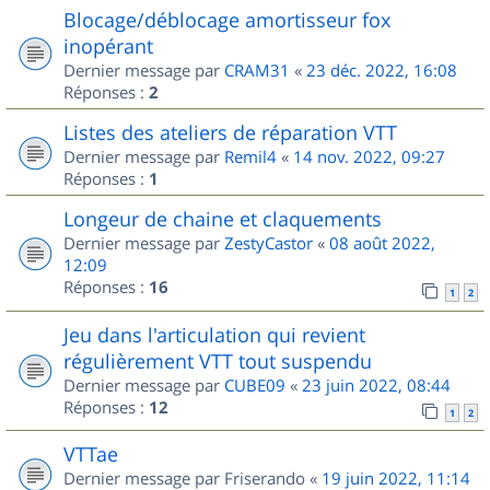
Blocage/déblocage amortisseur fox
inopérant
Dernier message par
CRAM31
«
23 déc. 2022, 16:08
Réponses :
2
Listes des ateliers de réparation VTT
Dernier message par
Remil4
«
14 nov. 2022, 09:27
Réponses :
1
Longeur de chaine et claquements
Dernier message par
ZestyCastor
«
08 août 2022,
12:09
Réponses :
16
1
2
Jeu dans l'articulation qui revient
régulièrement VTT tout suspendu
Dernier message par
CUBE09
«
23 juin 2022, 08:44
Réponses :
12
1
2
VTTae
Dernier message par
Friserando
«
19 juin 2022, 11:14