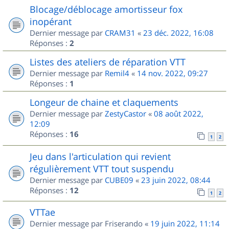
Blocage/déblocage amortisseur fox
inopérant
Dernier message par
CRAM31
«
23 déc. 2022, 16:08
Réponses :
2
Listes des ateliers de réparation VTT
Dernier message par
Remil4
«
14 nov. 2022, 09:27
Réponses :
1
Longeur de chaine et claquements
Dernier message par
ZestyCastor
«
08 août 2022,
12:09
Réponses :
16
1
2
Jeu dans l'articulation qui revient
régulièrement VTT tout suspendu
Dernier message par
CUBE09
«
23 juin 2022, 08:44
Réponses :
12
1
2
VTTae
Dernier message par
Friserando
«
19 juin 2022, 11:14