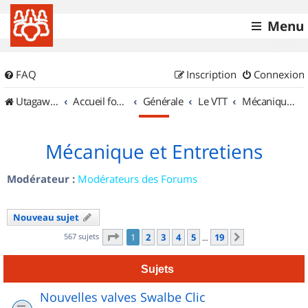
Menu
FAQ
Inscription
Connexion
UtagawaVTT (Randos VTT et VTTAE avec traces GPS)
Accueil forum
Générale
Le VTT
Mécanique et Entretiens
Mécanique et Entretiens
Modérateur :
Modérateurs des Forums
Nouveau sujet
Page
1
sur
19
567 sujets
1
2
3
4
5
19
Suivant
…
Sujets
Nouvelles valves Swalbe Clic