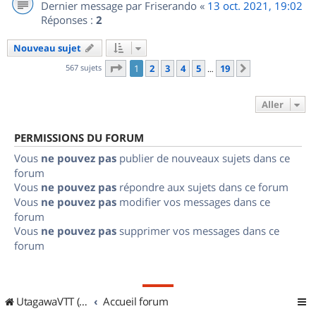
Dernier message par
Friserando
«
13 oct. 2021, 19:02
Réponses :
2
Nouveau sujet
Page
1
sur
19
567 sujets
1
2
3
4
5
19
Suivant
…
Aller
PERMISSIONS DU FORUM
Vous
ne pouvez pas
publier de nouveaux sujets dans ce
forum
Vous
ne pouvez pas
répondre aux sujets dans ce forum
Vous
ne pouvez pas
modifier vos messages dans ce
forum
Vous
ne pouvez pas
supprimer vos messages dans ce
forum
UtagawaVTT (Randos VTT et VTTAE avec traces GPS)
Accueil forum