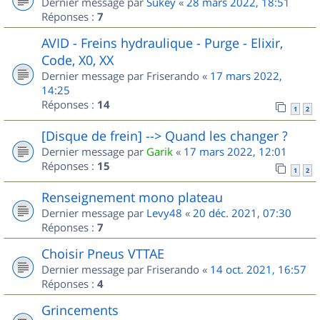
Dernier message par
Sukey
«
28 mars 2022, 18:51
Réponses :
7
AVID - Freins hydraulique - Purge - Elixir,
Code, X0, XX
Dernier message par
Friserando
«
17 mars 2022,
14:25
Réponses :
14
1
2
[Disque de frein] --> Quand les changer ?
Dernier message par
Garik
«
17 mars 2022, 12:01
Réponses :
15
1
2
Renseignement mono plateau
Dernier message par
Levy48
«
20 déc. 2021, 07:30
Réponses :
7
Choisir Pneus VTTAE
Dernier message par
Friserando
«
14 oct. 2021, 16:57
Réponses :
4
Grincements