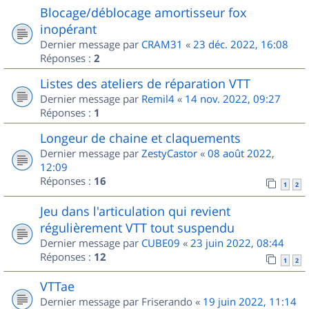
Blocage/déblocage amortisseur fox
inopérant
Dernier message par
CRAM31
«
23 déc. 2022, 16:08
Réponses :
2
Listes des ateliers de réparation VTT
Dernier message par
Remil4
«
14 nov. 2022, 09:27
Réponses :
1
Longeur de chaine et claquements
Dernier message par
ZestyCastor
«
08 août 2022,
12:09
Réponses :
16
1
2
Jeu dans l'articulation qui revient
régulièrement VTT tout suspendu
Dernier message par
CUBE09
«
23 juin 2022, 08:44
Réponses :
12
1
2
VTTae
Dernier message par
Friserando
«
19 juin 2022, 11:14