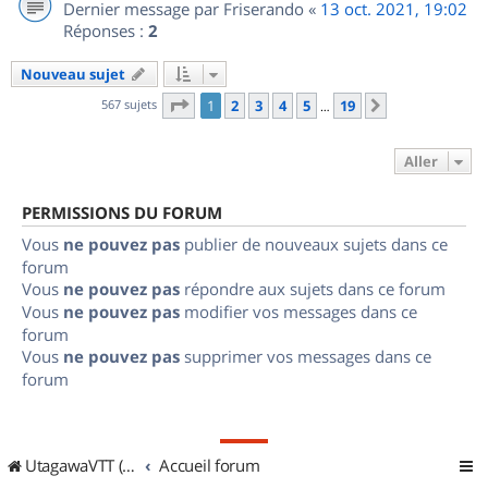
Dernier message par
Friserando
«
13 oct. 2021, 19:02
Réponses :
2
Nouveau sujet
Page
1
sur
19
567 sujets
1
2
3
4
5
19
Suivant
…
Aller
PERMISSIONS DU FORUM
Vous
ne pouvez pas
publier de nouveaux sujets dans ce
forum
Vous
ne pouvez pas
répondre aux sujets dans ce forum
Vous
ne pouvez pas
modifier vos messages dans ce
forum
Vous
ne pouvez pas
supprimer vos messages dans ce
forum
UtagawaVTT (Randos VTT et VTTAE avec traces GPS)
Accueil forum