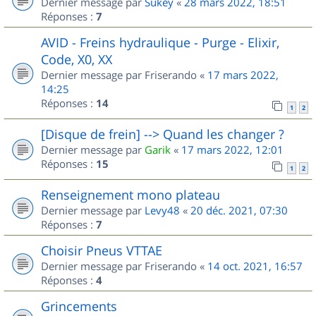
Dernier message par
Sukey
«
28 mars 2022, 18:51
Réponses :
7
AVID - Freins hydraulique - Purge - Elixir,
Code, X0, XX
Dernier message par
Friserando
«
17 mars 2022,
14:25
Réponses :
14
1
2
[Disque de frein] --> Quand les changer ?
Dernier message par
Garik
«
17 mars 2022, 12:01
Réponses :
15
1
2
Renseignement mono plateau
Dernier message par
Levy48
«
20 déc. 2021, 07:30
Réponses :
7
Choisir Pneus VTTAE
Dernier message par
Friserando
«
14 oct. 2021, 16:57
Réponses :
4
Grincements