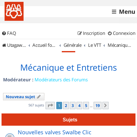
Menu
FAQ
Inscription
Connexion
UtagawaVTT (Randos VTT et VTTAE avec traces GPS)
Accueil forum
Générale
Le VTT
Mécanique et Entretiens
Mécanique et Entretiens
Modérateur :
Modérateurs des Forums
Nouveau sujet
Page
1
sur
19
567 sujets
1
2
3
4
5
19
Suivant
…
Sujets
Nouvelles valves Swalbe Clic