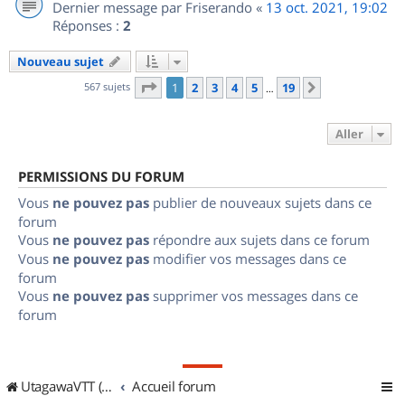
Dernier message par
Friserando
«
13 oct. 2021, 19:02
Réponses :
2
Nouveau sujet
Page
1
sur
19
567 sujets
1
2
3
4
5
19
Suivant
…
Aller
PERMISSIONS DU FORUM
Vous
ne pouvez pas
publier de nouveaux sujets dans ce
forum
Vous
ne pouvez pas
répondre aux sujets dans ce forum
Vous
ne pouvez pas
modifier vos messages dans ce
forum
Vous
ne pouvez pas
supprimer vos messages dans ce
forum
UtagawaVTT (Randos VTT et VTTAE avec traces GPS)
Accueil forum