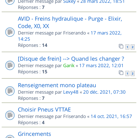
Dernier message par
Sukey
«
28 mars 2022, 18:51
Réponses :
7
AVID - Freins hydraulique - Purge - Elixir,
Code, X0, XX
Dernier message par
Friserando
«
17 mars 2022,
14:25
Réponses :
14
1
2
[Disque de frein] --> Quand les changer ?
Dernier message par
Garik
«
17 mars 2022, 12:01
Réponses :
15
1
2
Renseignement mono plateau
Dernier message par
Levy48
«
20 déc. 2021, 07:30
Réponses :
7
Choisir Pneus VTTAE
Dernier message par
Friserando
«
14 oct. 2021, 16:57
Réponses :
4
Grincements