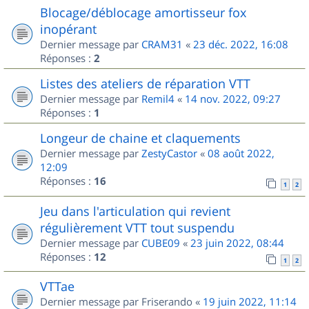
Blocage/déblocage amortisseur fox
inopérant
Dernier message par
CRAM31
«
23 déc. 2022, 16:08
Réponses :
2
Listes des ateliers de réparation VTT
Dernier message par
Remil4
«
14 nov. 2022, 09:27
Réponses :
1
Longeur de chaine et claquements
Dernier message par
ZestyCastor
«
08 août 2022,
12:09
Réponses :
16
1
2
Jeu dans l'articulation qui revient
régulièrement VTT tout suspendu
Dernier message par
CUBE09
«
23 juin 2022, 08:44
Réponses :
12
1
2
VTTae
Dernier message par
Friserando
«
19 juin 2022, 11:14