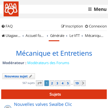
Menu
FAQ
Inscription
Connexion
UtagawaVTT (Randos VTT et VTTAE avec traces GPS)
Accueil forum
Générale
Le VTT
Mécanique et Entretiens
Mécanique et Entretiens
Modérateur :
Modérateurs des Forums
Nouveau sujet
Page
1
sur
19
567 sujets
1
2
3
4
5
19
Suivant
…
Sujets
Nouvelles valves Swalbe Clic