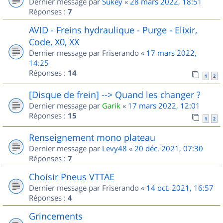
Dernier message par
Sukey
«
28 mars 2022, 18:51
Réponses :
7
AVID - Freins hydraulique - Purge - Elixir,
Code, X0, XX
Dernier message par
Friserando
«
17 mars 2022,
14:25
Réponses :
14
1
2
[Disque de frein] --> Quand les changer ?
Dernier message par
Garik
«
17 mars 2022, 12:01
Réponses :
15
1
2
Renseignement mono plateau
Dernier message par
Levy48
«
20 déc. 2021, 07:30
Réponses :
7
Choisir Pneus VTTAE
Dernier message par
Friserando
«
14 oct. 2021, 16:57
Réponses :
4
Grincements