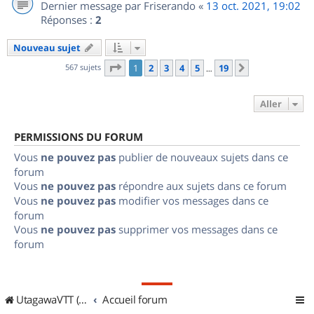
Dernier message par
Friserando
«
13 oct. 2021, 19:02
Réponses :
2
Nouveau sujet
Page
1
sur
19
567 sujets
1
2
3
4
5
19
Suivant
…
Aller
PERMISSIONS DU FORUM
Vous
ne pouvez pas
publier de nouveaux sujets dans ce
forum
Vous
ne pouvez pas
répondre aux sujets dans ce forum
Vous
ne pouvez pas
modifier vos messages dans ce
forum
Vous
ne pouvez pas
supprimer vos messages dans ce
forum
UtagawaVTT (Randos VTT et VTTAE avec traces GPS)
Accueil forum