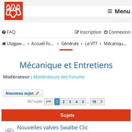
Menu
FAQ
Inscription
Connexion
UtagawaVTT (Randos VTT et VTTAE avec traces GPS)
Accueil forum
Générale
Le VTT
Mécanique et Entretiens
Mécanique et Entretiens
Modérateur :
Modérateurs des Forums
Nouveau sujet
Page
1
sur
19
567 sujets
1
2
3
4
5
19
Suivant
…
Sujets
Nouvelles valves Swalbe Clic