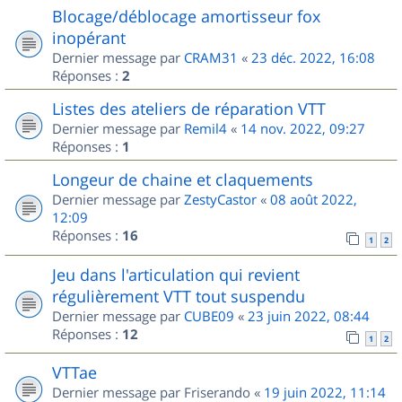
Blocage/déblocage amortisseur fox
inopérant
Dernier message par
CRAM31
«
23 déc. 2022, 16:08
Réponses :
2
Listes des ateliers de réparation VTT
Dernier message par
Remil4
«
14 nov. 2022, 09:27
Réponses :
1
Longeur de chaine et claquements
Dernier message par
ZestyCastor
«
08 août 2022,
12:09
Réponses :
16
1
2
Jeu dans l'articulation qui revient
régulièrement VTT tout suspendu
Dernier message par
CUBE09
«
23 juin 2022, 08:44
Réponses :
12
1
2
VTTae
Dernier message par
Friserando
«
19 juin 2022, 11:14