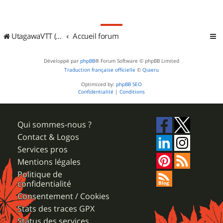
UtagawaVTT (Randos VTT et VTTAE avec traces GPS)
Accueil forum
Développé par
phpBB
® Forum Software © phpBB Limited
Traduction française officielle
©
Qiaeru
Optimized by:
phpBB SEO
Confidentialité
|
Conditions
Qui sommes-nous ?
Contact & Logos
Services pros
Mentions légales
Politique de
confidentialité
Consentement / Cookies
Stats des traces GPX
Status des services