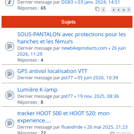
Dernier message par
DG83
«
03 janv. 2024, 14:51
Réponses :
65
1
4
5
6
7
…
Sujets
SOUS-PANTALON avec protections pour les
hanches et les fémurs
Dernier message par
newbikeproducts.com
«
26 juin
2026, 11:29
Réponses :
4
GPS antivol localisation VTT
Dernier message par
pst77
«
05 juin 2026, 10:39
Lumière K-lamp
Dernier message par
pst77
«
19 nov. 2025, 08:36
Réponses :
8
tracker HOOT 500 et HOOT 520: mon
experience....
Dernier message par
floandride
«
26 mai 2025, 21:23
Réponses :
22