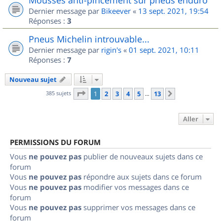
Dernier message par
Bikeever
«
13 sept. 2021, 19:54
Réponses :
3
Pneus Michelin introuvable...
Dernier message par
rigin's
«
01 sept. 2021, 10:11
Réponses :
7
Nouveau sujet
Page
1
sur
13
385 sujets
1
2
3
4
5
13
Suivant
…
Aller
PERMISSIONS DU FORUM
Vous
ne pouvez pas
publier de nouveaux sujets dans ce
forum
Vous
ne pouvez pas
répondre aux sujets dans ce forum
Vous
ne pouvez pas
modifier vos messages dans ce
forum
Vous
ne pouvez pas
supprimer vos messages dans ce
forum