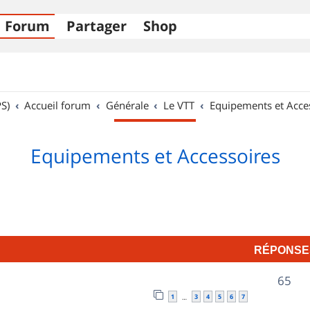
Forum
Partager
Shop
S)
Accueil forum
Générale
Le VTT
Equipements et Acce
Equipements et Accessoires
RÉPONSE
R
65
1
3
4
5
6
7
…
é