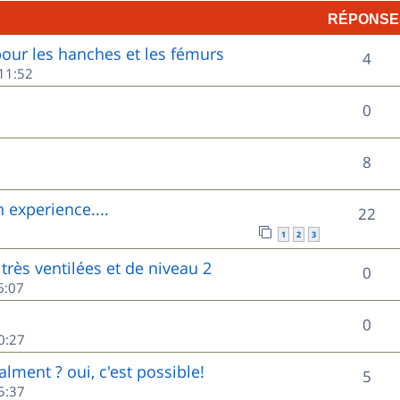
RÉPONSE
p
ur les hanches et les fémurs
R
o
4
11:52
é
n
R
0
p
s
é
o
e
R
8
p
n
s
é
o
experience....
R
22
s
p
n
1
2
3
é
e
o
très ventilées et de niveau 2
s
R
0
p
s
6:07
n
e
é
o
s
R
0
s
p
0:27
n
e
é
o
lment ? oui, c'est possible!
s
R
5
s
p
5:37