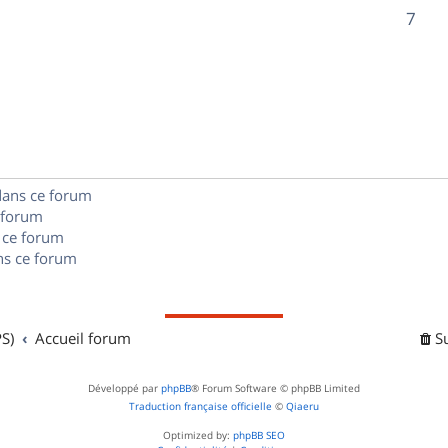
o
R
7
s
s
p
n
é
e
o
s
p
s
n
e
o
s
s
n
e
dans ce forum
s
s
 forum
e
 ce forum
s ce forum
s
S)
Accueil forum
S
Développé par
phpBB
® Forum Software © phpBB Limited
Traduction française officielle
©
Qiaeru
Optimized by:
phpBB SEO