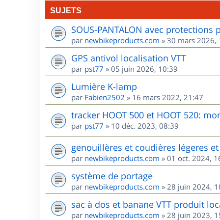
SUJETS
SOUS-PANTALON avec protections po
par
newbikeproducts.com
»
30 mars 2026, 
GPS antivol localisation VTT
par
pst77
»
05 juin 2026, 10:39
Lumière K-lamp
par
Fabien2502
»
16 mars 2022, 21:47
tracker HOOT 500 et HOOT 520: mon 
par
pst77
»
10 déc. 2023, 08:39
genouillères et coudières légeres et 
par
newbikeproducts.com
»
01 oct. 2024, 1
système de portage
par
newbikeproducts.com
»
28 juin 2024, 1
sac à dos et banane VTT produit loca
par
newbikeproducts.com
»
28 juin 2023, 1