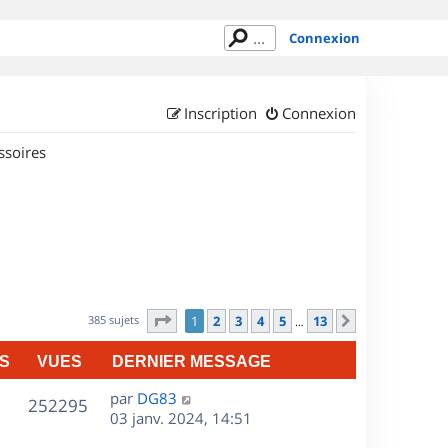
Connexion
Inscription
Connexion
ssoires
Page
1
sur
13
385 sujets
1
2
3
4
5
13
Suivant
…
S
VUES
DERNIER MESSAGE
D
par
DG83
V
252295
e
03 janv. 2024, 14:51
r
u