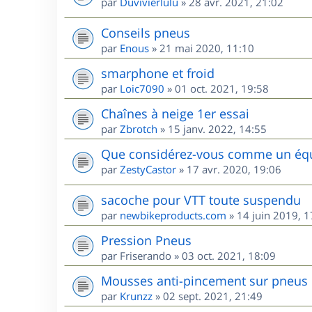
par
Duvivierlulu
»
28 avr. 2021, 21:02
Conseils pneus
par
Enous
»
21 mai 2020, 11:10
smarphone et froid
par
Loic7090
»
01 oct. 2021, 19:58
Chaînes à neige 1er essai
par
Zbrotch
»
15 janv. 2022, 14:55
Que considérez-vous comme un équi
par
ZestyCastor
»
17 avr. 2020, 19:06
sacoche pour VTT toute suspendu
par
newbikeproducts.com
»
14 juin 2019, 1
Pression Pneus
par
Friserando
»
03 oct. 2021, 18:09
Mousses anti-pincement sur pneus
par
Krunzz
»
02 sept. 2021, 21:49