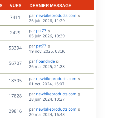
n
S
VUES
DERNIER MESSAGE
e
i
e
D
par
newbikeproducts.com
V
s
7411
r
e
26 juin 2026, 11:29
m
r
u
e
D
par
pst77
n
V
2429
s
e
e
05 juin 2026, 10:39
i
s
r
u
e
a
s
D
par
pst77
n
r
V
53394
g
e
e
19 nov. 2025, 08:36
i
m
e
r
u
e
e
s
D
par
floandride
n
r
V
s
56707
e
e
26 mai 2025, 21:23
i
m
s
r
u
e
e
a
s
n
r
s
D
g
par
newbikeproducts.com
V
18305
e
i
m
s
e
e
01 oct. 2024, 16:07
e
e
a
r
u
s
r
s
D
g
par
newbikeproducts.com
n
V
17828
m
s
e
e
e
28 juin 2024, 10:27
i
e
a
r
u
e
s
s
D
g
par
newbikeproducts.com
n
r
V
29816
s
e
e
e
20 mai 2024, 16:43
i
m