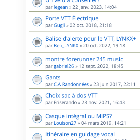
par
legean
»
22 janv. 2023, 14:04
Porte VTT Électrique
par
Gugli
»
02 oct. 2018, 21:18
Balise d'alerte pour le VTT, LYNKX+
par
Ben_LYNKX
»
20 oct. 2022, 19:18
montre forerunner 245 music
par
gabriel26
»
12 sept. 2022, 18:45
Gants
par
C.A Randonnées
»
23 juin 2017, 22:11
Choix sac à dos VTT
par
Friserando
»
28 nov. 2021, 16:43
Casque intégral ou MIPS?
par
Louison27
»
04 mars 2019, 14:21
Itinéraire en guidage vocal