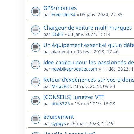
GPS/montres
par
Freerider34
»
08 janv. 2024, 22:35
Chargeur de voiture multi marques
par
DG83
»
03 janv. 2024, 15:19
Un équipement essentiel qu'un débu
par
akarjendo
»
06 févr. 2023, 17:46
Idée cadeau pour les passionnés d
par
newbikeproducts.com
»
11 déc. 2023, 
Retour d'expériences sur vos bidons
par
M-Tav83
»
21 nov. 2023, 09:28
[CONSEILS] lunettes VTT
par
titie3325
»
15 mai 2019, 13:08
équipement
par
sypqys
»
26 mars 2023, 11:49
Un vélo à conseiller?