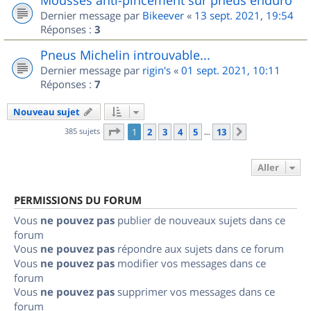
Dernier message par
Bikeever
«
13 sept. 2021, 19:54
Réponses :
3
Pneus Michelin introuvable...
Dernier message par
rigin's
«
01 sept. 2021, 10:11
Réponses :
7
Nouveau sujet
Page
1
sur
13
385 sujets
1
2
3
4
5
13
Suivant
…
Aller
PERMISSIONS DU FORUM
Vous
ne pouvez pas
publier de nouveaux sujets dans ce
forum
Vous
ne pouvez pas
répondre aux sujets dans ce forum
Vous
ne pouvez pas
modifier vos messages dans ce
forum
Vous
ne pouvez pas
supprimer vos messages dans ce
forum