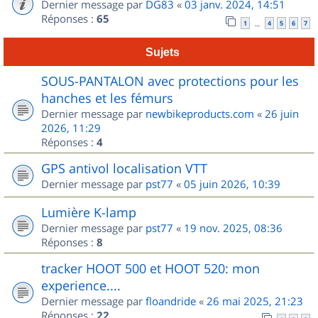
Dernier message par
DG83
«
03 janv. 2024, 14:51
Réponses :
65
1
4
5
6
7
…
Sujets
SOUS-PANTALON avec protections pour les
hanches et les fémurs
Dernier message par
newbikeproducts.com
«
26 juin
2026, 11:29
Réponses :
4
GPS antivol localisation VTT
Dernier message par
pst77
«
05 juin 2026, 10:39
Lumière K-lamp
Dernier message par
pst77
«
19 nov. 2025, 08:36
Réponses :
8
tracker HOOT 500 et HOOT 520: mon
experience....
Dernier message par
floandride
«
26 mai 2025, 21:23
Réponses :
22