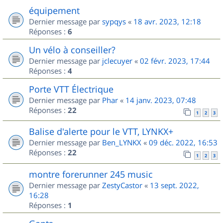
équipement
Dernier message par
sypqys
«
18 avr. 2023, 12:18
Réponses :
6
Un vélo à conseiller?
Dernier message par
jclecuyer
«
02 févr. 2023, 17:44
Réponses :
4
Porte VTT Électrique
Dernier message par
Phar
«
14 janv. 2023, 07:48
Réponses :
22
1
2
3
Balise d'alerte pour le VTT, LYNKX+
Dernier message par
Ben_LYNKX
«
09 déc. 2022, 16:53
Réponses :
22
1
2
3
montre forerunner 245 music
Dernier message par
ZestyCastor
«
13 sept. 2022,
16:28
Réponses :
1