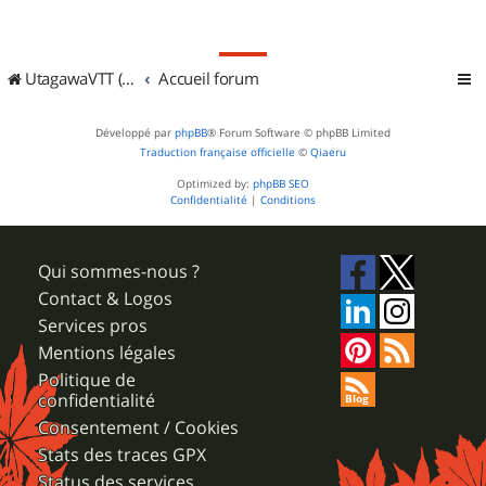
UtagawaVTT (Randos VTT et VTTAE avec traces GPS)
Accueil forum
Développé par
phpBB
® Forum Software © phpBB Limited
Traduction française officielle
©
Qiaeru
Optimized by:
phpBB SEO
Confidentialité
|
Conditions
Qui sommes-nous ?
Contact & Logos
Services pros
Mentions légales
Politique de
confidentialité
Consentement / Cookies
Stats des traces GPX
Status des services