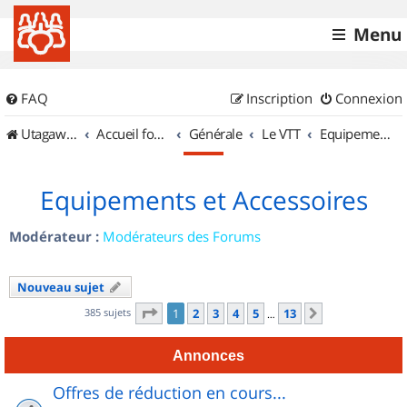
Menu
FAQ
Inscription
Connexion
UtagawaVTT (Randos VTT et VTTAE avec traces GPS)
Accueil forum
Générale
Le VTT
Equipements et Accessoires
Equipements et Accessoires
Modérateur :
Modérateurs des Forums
Nouveau sujet
Page
1
sur
13
385 sujets
1
2
3
4
5
13
Suivant
…
Annonces
Offres de réduction en cours...