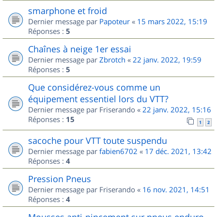
smarphone et froid
Dernier message par
Papoteur
«
15 mars 2022, 15:19
Réponses :
5
Chaînes à neige 1er essai
Dernier message par
Zbrotch
«
22 janv. 2022, 19:59
Réponses :
5
Que considérez-vous comme un
équipement essentiel lors du VTT?
Dernier message par
Friserando
«
22 janv. 2022, 15:16
Réponses :
15
1
2
sacoche pour VTT toute suspendu
Dernier message par
fabien6702
«
17 déc. 2021, 13:42
Réponses :
4
Pression Pneus
Dernier message par
Friserando
«
16 nov. 2021, 14:51
Réponses :
4
Mousses anti-pincement sur pneus enduro