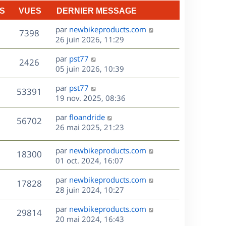
n
S
VUES
DERNIER MESSAGE
e
i
e
D
par
newbikeproducts.com
V
s
7398
r
e
26 juin 2026, 11:29
m
r
u
e
D
par
pst77
n
V
2426
s
e
e
05 juin 2026, 10:39
i
s
r
u
e
a
s
D
par
pst77
n
r
V
53391
g
e
e
19 nov. 2025, 08:36
i
m
e
r
u
e
e
s
D
par
floandride
n
r
V
s
56702
e
e
26 mai 2025, 21:23
i
m
s
r
u
e
e
a
s
n
r
s
D
g
par
newbikeproducts.com
V
18300
e
i
m
s
e
e
01 oct. 2024, 16:07
e
e
a
r
u
s
r
s
D
g
par
newbikeproducts.com
n
V
17828
m
s
e
e
e
28 juin 2024, 10:27
i
e
a
r
u
e
s
s
D
g
par
newbikeproducts.com
n
r
V
29814
s
e
e
e
20 mai 2024, 16:43
i
m