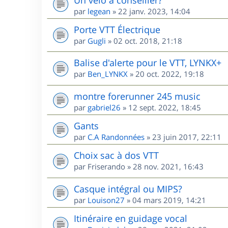
par
legean
»
22 janv. 2023, 14:04
Porte VTT Électrique
par
Gugli
»
02 oct. 2018, 21:18
Balise d'alerte pour le VTT, LYNKX+
par
Ben_LYNKX
»
20 oct. 2022, 19:18
montre forerunner 245 music
par
gabriel26
»
12 sept. 2022, 18:45
Gants
par
C.A Randonnées
»
23 juin 2017, 22:11
Choix sac à dos VTT
par
Friserando
»
28 nov. 2021, 16:43
Casque intégral ou MIPS?
par
Louison27
»
04 mars 2019, 14:21
Itinéraire en guidage vocal