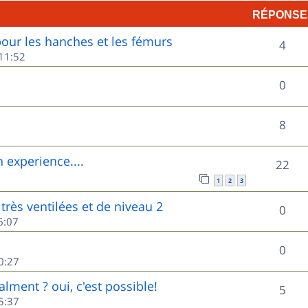
RÉPONSE
p
ur les hanches et les fémurs
R
o
4
11:52
é
n
R
0
p
s
é
o
e
R
8
p
n
s
é
o
experience....
R
22
s
p
n
1
2
3
é
e
o
très ventilées et de niveau 2
s
R
0
p
s
6:07
n
e
é
o
s
R
0
s
p
0:27
n
e
é
o
lment ? oui, c'est possible!
s
R
5
s
p
5:37