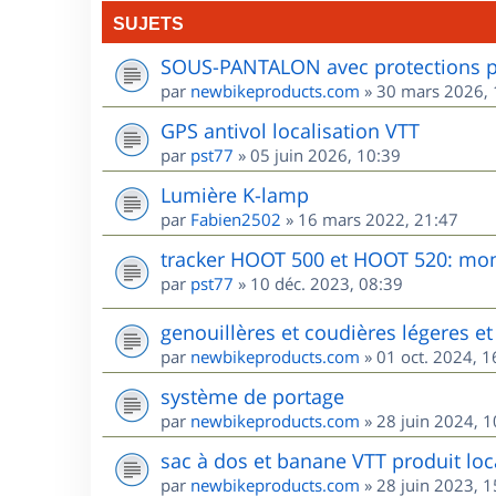
SUJETS
SOUS-PANTALON avec protections po
par
newbikeproducts.com
»
30 mars 2026, 
GPS antivol localisation VTT
par
pst77
»
05 juin 2026, 10:39
Lumière K-lamp
par
Fabien2502
»
16 mars 2022, 21:47
tracker HOOT 500 et HOOT 520: mon 
par
pst77
»
10 déc. 2023, 08:39
genouillères et coudières légeres et 
par
newbikeproducts.com
»
01 oct. 2024, 1
système de portage
par
newbikeproducts.com
»
28 juin 2024, 1
sac à dos et banane VTT produit loca
par
newbikeproducts.com
»
28 juin 2023, 1