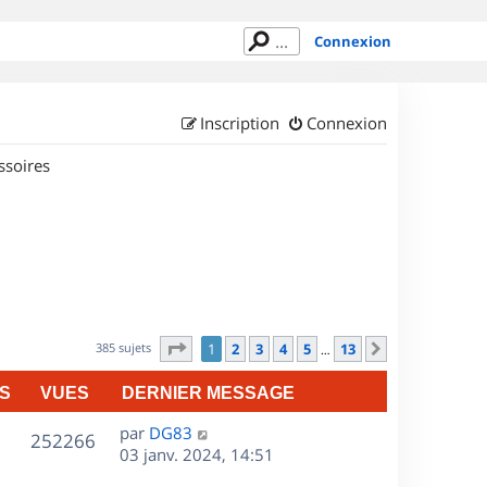
Connexion
Inscription
Connexion
ssoires
Page
1
sur
13
385 sujets
1
2
3
4
5
13
Suivant
…
S
VUES
DERNIER MESSAGE
D
par
DG83
V
252266
e
03 janv. 2024, 14:51
r
u