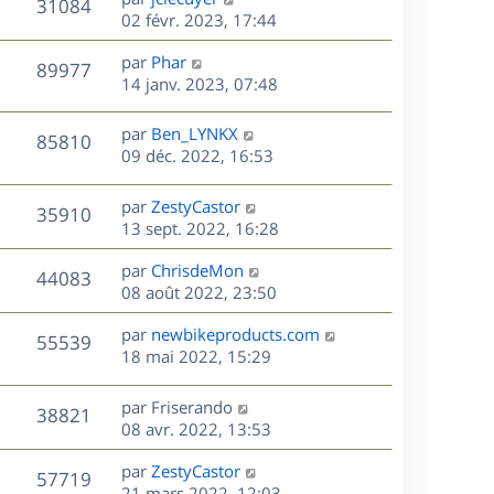
V
31084
m
s
e
e
e
02 févr. 2023, 17:44
i
e
a
r
u
e
s
s
D
g
par
Phar
n
r
V
89977
s
e
e
e
14 janv. 2023, 07:48
i
m
a
r
u
e
e
s
g
n
r
s
D
par
Ben_LYNKX
V
85810
e
e
i
m
s
e
09 déc. 2022, 16:53
e
e
a
r
u
s
r
s
g
n
D
par
ZestyCastor
V
35910
m
s
e
e
i
e
13 sept. 2022, 16:28
e
a
e
r
u
s
s
g
r
D
par
ChrisdeMon
n
V
44083
s
e
m
e
e
08 août 2022, 23:50
i
a
e
r
u
e
g
s
s
D
par
newbikeproducts.com
n
r
V
55539
e
s
e
e
18 mai 2022, 15:29
i
m
a
r
u
e
e
s
g
n
r
s
D
par
Friserando
V
38821
e
e
i
m
s
e
08 avr. 2022, 13:53
e
e
a
r
u
s
r
s
D
g
par
ZestyCastor
n
V
57719
m
s
e
e
e
21 mars 2022, 12:03