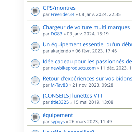
GPS/montres
par
Freerider34
»
08 janv. 2024, 22:35
Chargeur de voiture multi marques
par
DG83
»
03 janv. 2024, 15:19
Un équipement essentiel qu'un débu
par
akarjendo
»
06 févr. 2023, 17:46
Idée cadeau pour les passionnés d
par
newbikeproducts.com
»
11 déc. 2023, 
Retour d'expériences sur vos bidons
par
M-Tav83
»
21 nov. 2023, 09:28
[CONSEILS] lunettes VTT
par
titie3325
»
15 mai 2019, 13:08
équipement
par
sypqys
»
26 mars 2023, 11:49
Un vélo à conseiller?