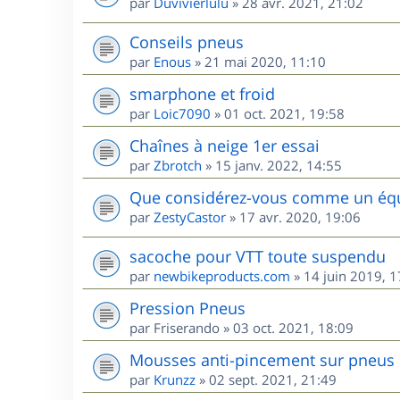
par
Duvivierlulu
»
28 avr. 2021, 21:02
Conseils pneus
par
Enous
»
21 mai 2020, 11:10
smarphone et froid
par
Loic7090
»
01 oct. 2021, 19:58
Chaînes à neige 1er essai
par
Zbrotch
»
15 janv. 2022, 14:55
Que considérez-vous comme un équi
par
ZestyCastor
»
17 avr. 2020, 19:06
sacoche pour VTT toute suspendu
par
newbikeproducts.com
»
14 juin 2019, 1
Pression Pneus
par
Friserando
»
03 oct. 2021, 18:09
Mousses anti-pincement sur pneus
par
Krunzz
»
02 sept. 2021, 21:49