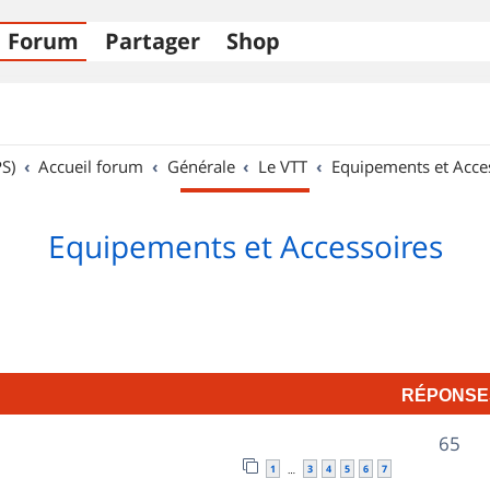
Forum
Partager
Shop
S)
Accueil forum
Générale
Le VTT
Equipements et Acce
Equipements et Accessoires
RÉPONSE
R
65
1
3
4
5
6
7
…
é