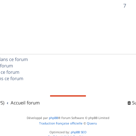
o
R
7
s
s
p
n
é
e
o
s
p
s
n
e
o
s
s
n
e
dans ce forum
s
s
 forum
e
 ce forum
s ce forum
s
S)
Accueil forum
S
Développé par
phpBB
® Forum Software © phpBB Limited
Traduction française officielle
©
Qiaeru
Optimized by:
phpBB SEO