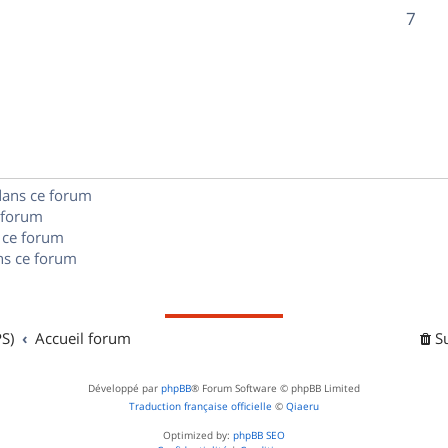
o
R
7
s
s
p
n
é
e
o
s
p
s
n
e
o
s
s
n
e
dans ce forum
s
s
 forum
e
 ce forum
s ce forum
s
S)
Accueil forum
S
Développé par
phpBB
® Forum Software © phpBB Limited
Traduction française officielle
©
Qiaeru
Optimized by:
phpBB SEO