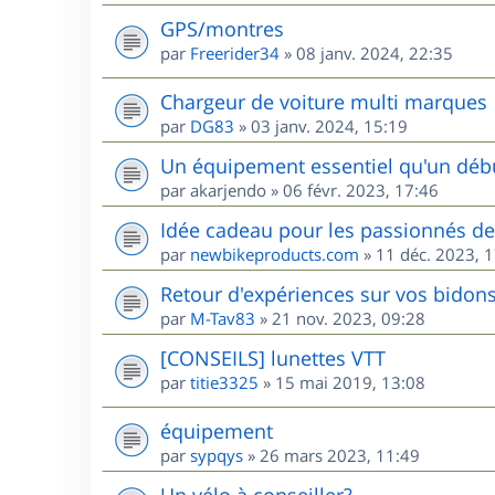
GPS/montres
par
Freerider34
»
08 janv. 2024, 22:35
Chargeur de voiture multi marques
par
DG83
»
03 janv. 2024, 15:19
Un équipement essentiel qu'un débu
par
akarjendo
»
06 févr. 2023, 17:46
Idée cadeau pour les passionnés d
par
newbikeproducts.com
»
11 déc. 2023, 
Retour d'expériences sur vos bidons
par
M-Tav83
»
21 nov. 2023, 09:28
[CONSEILS] lunettes VTT
par
titie3325
»
15 mai 2019, 13:08
équipement
par
sypqys
»
26 mars 2023, 11:49
Un vélo à conseiller?