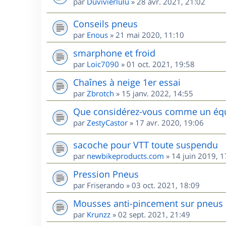
par
Duvivierlulu
»
28 avr. 2021, 21:02
Conseils pneus
par
Enous
»
21 mai 2020, 11:10
smarphone et froid
par
Loic7090
»
01 oct. 2021, 19:58
Chaînes à neige 1er essai
par
Zbrotch
»
15 janv. 2022, 14:55
Que considérez-vous comme un équi
par
ZestyCastor
»
17 avr. 2020, 19:06
sacoche pour VTT toute suspendu
par
newbikeproducts.com
»
14 juin 2019, 1
Pression Pneus
par
Friserando
»
03 oct. 2021, 18:09
Mousses anti-pincement sur pneus
par
Krunzz
»
02 sept. 2021, 21:49