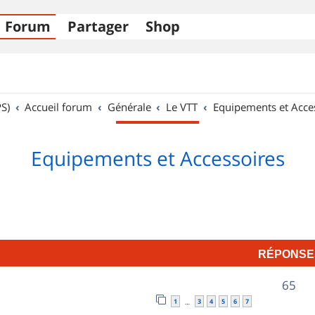
Forum
Partager
Shop
S)
Accueil forum
Générale
Le VTT
Equipements et Acce
Equipements et Accessoires
RÉPONSE
R
65
1
3
4
5
6
7
…
é