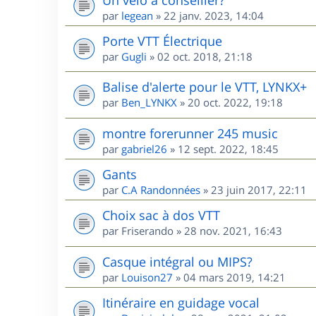
par
legean
»
22 janv. 2023, 14:04
Porte VTT Électrique
par
Gugli
»
02 oct. 2018, 21:18
Balise d'alerte pour le VTT, LYNKX+
par
Ben_LYNKX
»
20 oct. 2022, 19:18
montre forerunner 245 music
par
gabriel26
»
12 sept. 2022, 18:45
Gants
par
C.A Randonnées
»
23 juin 2017, 22:11
Choix sac à dos VTT
par
Friserando
»
28 nov. 2021, 16:43
Casque intégral ou MIPS?
par
Louison27
»
04 mars 2019, 14:21
Itinéraire en guidage vocal