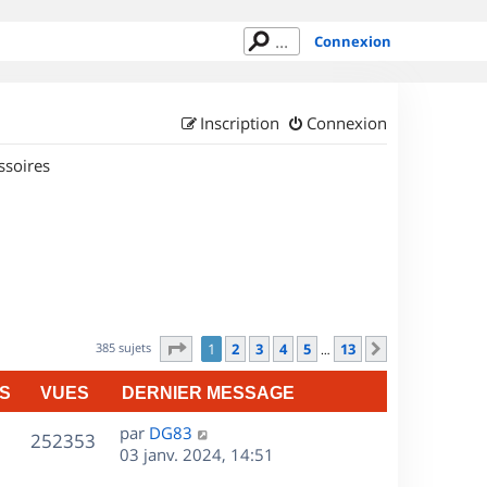
Connexion
Inscription
Connexion
ssoires
Page
1
sur
13
385 sujets
1
2
3
4
5
13
Suivant
…
S
VUES
DERNIER MESSAGE
D
par
DG83
V
252353
e
03 janv. 2024, 14:51
r
u