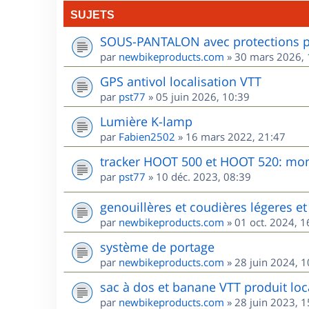
SUJETS
SOUS-PANTALON avec protections po
par
newbikeproducts.com
»
30 mars 2026, 
GPS antivol localisation VTT
par
pst77
»
05 juin 2026, 10:39
Lumière K-lamp
par
Fabien2502
»
16 mars 2022, 21:47
tracker HOOT 500 et HOOT 520: mon 
par
pst77
»
10 déc. 2023, 08:39
genouillères et coudières légeres et 
par
newbikeproducts.com
»
01 oct. 2024, 1
système de portage
par
newbikeproducts.com
»
28 juin 2024, 1
sac à dos et banane VTT produit loca
par
newbikeproducts.com
»
28 juin 2023, 1