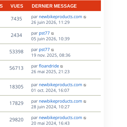
n
S
VUES
DERNIER MESSAGE
e
i
e
D
par
newbikeproducts.com
V
s
7435
r
e
26 juin 2026, 11:29
m
r
u
e
D
par
pst77
n
V
2434
s
e
e
05 juin 2026, 10:39
i
s
r
u
e
a
s
D
par
pst77
n
r
V
53398
g
e
e
19 nov. 2025, 08:36
i
m
e
r
u
e
e
s
D
par
floandride
n
r
V
s
56713
e
e
26 mai 2025, 21:23
i
m
s
r
u
e
e
a
s
n
r
s
D
g
par
newbikeproducts.com
V
18305
e
i
m
s
e
e
01 oct. 2024, 16:07
e
e
a
r
u
s
r
s
D
g
par
newbikeproducts.com
n
V
17829
m
s
e
e
e
28 juin 2024, 10:27
i
e
a
r
u
e
s
s
D
g
par
newbikeproducts.com
n
r
V
29820
s
e
e
e
20 mai 2024, 16:43
i
m