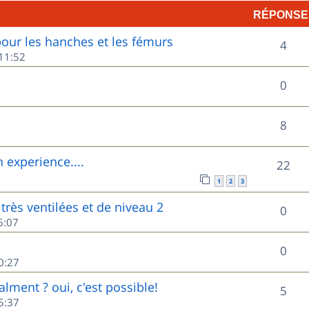
RÉPONSE
p
ur les hanches et les fémurs
R
o
4
11:52
é
n
R
0
p
s
é
o
e
R
8
p
n
s
é
o
experience....
R
22
s
p
n
1
2
3
é
e
o
très ventilées et de niveau 2
s
R
0
p
s
6:07
n
e
é
o
s
R
0
s
p
0:27
n
e
é
o
lment ? oui, c'est possible!
s
R
5
s
p
5:37