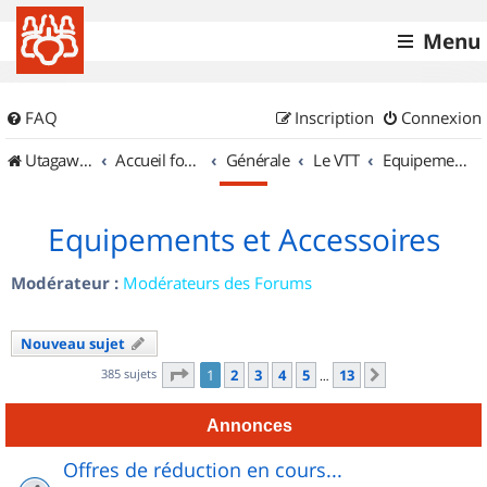
Menu
FAQ
Inscription
Connexion
UtagawaVTT (Randos VTT et VTTAE avec traces GPS)
Accueil forum
Générale
Le VTT
Equipements et Accessoires
Equipements et Accessoires
Modérateur :
Modérateurs des Forums
Nouveau sujet
Page
1
sur
13
385 sujets
1
2
3
4
5
13
Suivant
…
Annonces
Offres de réduction en cours...