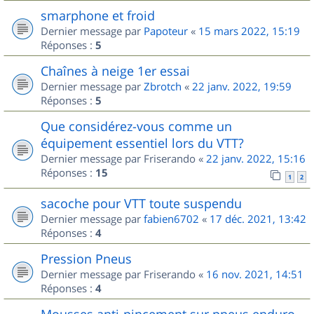
smarphone et froid
Dernier message par
Papoteur
«
15 mars 2022, 15:19
Réponses :
5
Chaînes à neige 1er essai
Dernier message par
Zbrotch
«
22 janv. 2022, 19:59
Réponses :
5
Que considérez-vous comme un
équipement essentiel lors du VTT?
Dernier message par
Friserando
«
22 janv. 2022, 15:16
Réponses :
15
1
2
sacoche pour VTT toute suspendu
Dernier message par
fabien6702
«
17 déc. 2021, 13:42
Réponses :
4
Pression Pneus
Dernier message par
Friserando
«
16 nov. 2021, 14:51
Réponses :
4
Mousses anti-pincement sur pneus enduro