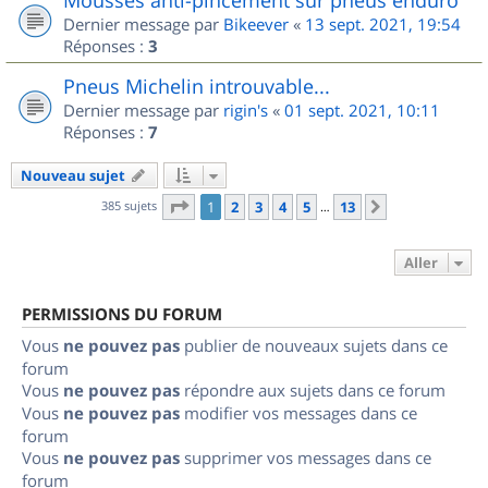
Dernier message par
Bikeever
«
13 sept. 2021, 19:54
Réponses :
3
Pneus Michelin introuvable...
Dernier message par
rigin's
«
01 sept. 2021, 10:11
Réponses :
7
Nouveau sujet
Page
1
sur
13
385 sujets
1
2
3
4
5
13
Suivant
…
Aller
PERMISSIONS DU FORUM
Vous
ne pouvez pas
publier de nouveaux sujets dans ce
forum
Vous
ne pouvez pas
répondre aux sujets dans ce forum
Vous
ne pouvez pas
modifier vos messages dans ce
forum
Vous
ne pouvez pas
supprimer vos messages dans ce
forum