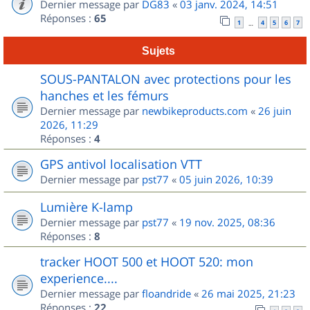
Dernier message par
DG83
«
03 janv. 2024, 14:51
Réponses :
65
1
4
5
6
7
…
Sujets
SOUS-PANTALON avec protections pour les
hanches et les fémurs
Dernier message par
newbikeproducts.com
«
26 juin
2026, 11:29
Réponses :
4
GPS antivol localisation VTT
Dernier message par
pst77
«
05 juin 2026, 10:39
Lumière K-lamp
Dernier message par
pst77
«
19 nov. 2025, 08:36
Réponses :
8
tracker HOOT 500 et HOOT 520: mon
experience....
Dernier message par
floandride
«
26 mai 2025, 21:23
Réponses :
22