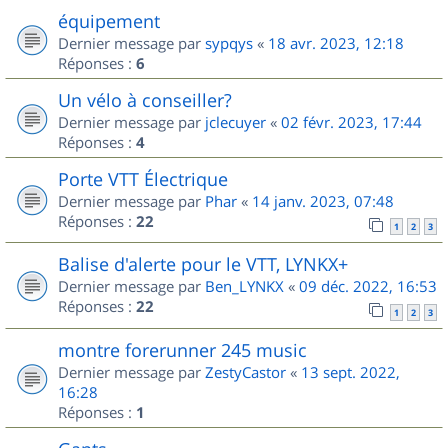
équipement
Dernier message par
sypqys
«
18 avr. 2023, 12:18
Réponses :
6
Un vélo à conseiller?
Dernier message par
jclecuyer
«
02 févr. 2023, 17:44
Réponses :
4
Porte VTT Électrique
Dernier message par
Phar
«
14 janv. 2023, 07:48
Réponses :
22
1
2
3
Balise d'alerte pour le VTT, LYNKX+
Dernier message par
Ben_LYNKX
«
09 déc. 2022, 16:53
Réponses :
22
1
2
3
montre forerunner 245 music
Dernier message par
ZestyCastor
«
13 sept. 2022,
16:28
Réponses :
1