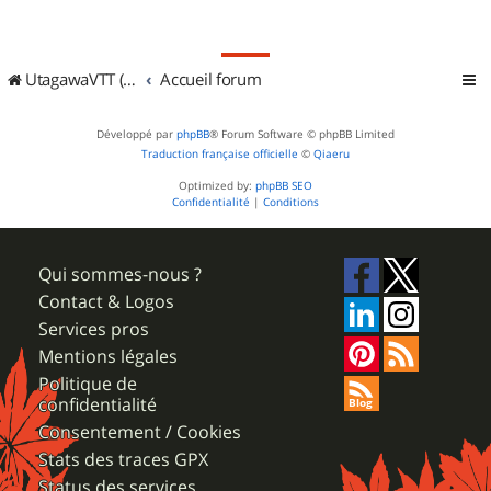
UtagawaVTT (Randos VTT et VTTAE avec traces GPS)
Accueil forum
Développé par
phpBB
® Forum Software © phpBB Limited
Traduction française officielle
©
Qiaeru
Optimized by:
phpBB SEO
Confidentialité
|
Conditions
Qui sommes-nous ?
Contact & Logos
Services pros
Mentions légales
Politique de
confidentialité
Consentement / Cookies
Stats des traces GPX
Status des services